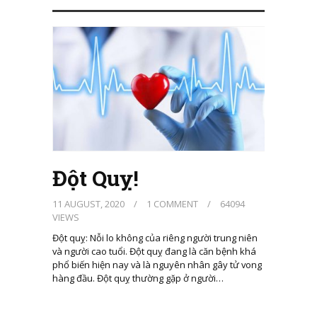
Đột Quỵ!
11 AUGUST, 2020
/
1 COMMENT
/
64094
VIEWS
Đột quỵ: Nỗi lo không của riêng người trung niên
và người cao tuổi. Đột quỵ đang là căn bệnh khá
phổ biến hiện nay và là nguyên nhân gây tử vong
hàng đầu. Đột quỵ thường gặp ở người…