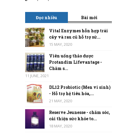
Đọc nhiều
Bài mới
Vital Enzymes hỗn hợp trái
cây và rau củ hỗ trợ sứ...
15 MAY, 2020
Viên uống thảo dược
Protandim Lifevantage -
Chăm s...
11 JUNE, 2021
DL12 Probiotic (Men vi sinh)
- Hỗ trợ hệ tiêu hóa,...
21 MAY, 2020
Reserve Jeunesse - chăm sóc,
cải thiện sức khỏe to...
18 MAY, 2020