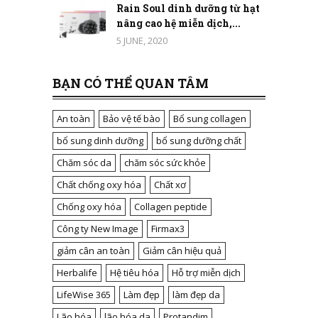
Rain Soul dinh dưỡng từ hạt
nâng cao hệ miễn dịch,...
5 JUNE, 2020
BẠN CÓ THỂ QUAN TÂM
An toàn
Bảo vệ tế bào
Bổ sung collagen
bổ sung dinh dưỡng
bổ sung dưỡng chất
Chăm sóc da
chăm sóc sức khỏe
Chất chống oxy hóa
Chất xơ
Chống oxy hóa
Collagen peptide
Công ty New Image
Firmax3
giảm cân an toàn
Giảm cân hiệu quả
Herbalife
Hệ tiêu hóa
Hỗ trợ miễn dịch
LifeWise 365
Làm đẹp
làm đẹp da
Lão hóa
lão hóa da
Protandim