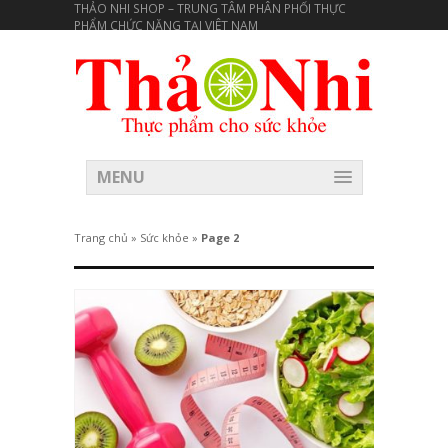
THẢO NHI SHOP – TRUNG TÂM PHÂN PHỐI THỰC
PHẨM CHỨC NĂNG TẠI VIÊT NAM
MENU
Trang chủ
»
Sức khỏe
»
Page 2