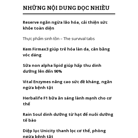
NHỮNG NỘI DUNG ĐỌC NHIỀU
Reserve ngăn ngừa lão hóa, cải thiện sức
khỏe toàn diện
Thực phẩm sinh tồn – The survival tabs
Kem Firmax3 giúp trẻ hóa làn da, cân bằng
vóc dáng
Sữa non alpha lipid giúp hấp thu dinh
dưỡng lên đến 90%
Vital Enzymes nâng cao sức đề kháng, ngăn
ngừa bệnh tật
Herbalife F1 bữa ăn sáng lành mạnh cho cơ
thể
Rain Soul dinh dưỡng từ hạt để nuôi dưỡng
tế bào
Diệp lục Unicity thanh lọc cơ thể, phòng
ngừa bệnh tật