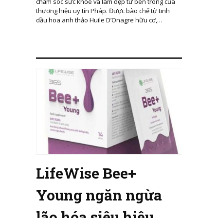
chăm sóc sức khỏe và làm đẹp từ bên trong của
thương hiệu uy tín Pháp. Được bào chế từ tinh
dầu hoa anh thảo Huile D’Onagre hữu cơ,…
LifeWise Bee+
Young ngăn ngừa
lão hóa siêu hiệu