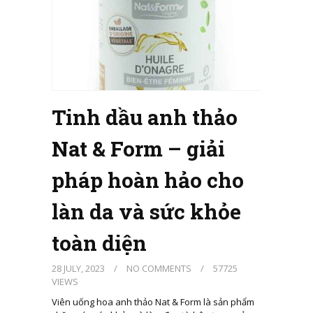
Tinh dầu anh thảo
Nat & Form – giải
pháp hoàn hảo cho
làn da và sức khỏe
toàn diện
28 JULY, 2023
/
NO COMMENTS
/
57725
VIEWS
Viên uống hoa anh thảo Nat & Form là sản phẩm