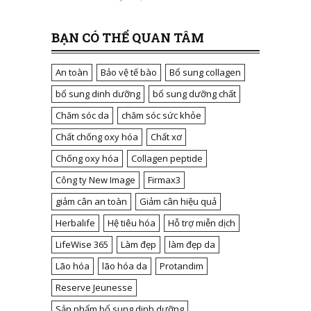
BẠN CÓ THỂ QUAN TÂM
An toàn
Bảo vệ tế bào
Bổ sung collagen
bổ sung dinh dưỡng
bổ sung dưỡng chất
Chăm sóc da
chăm sóc sức khỏe
Chất chống oxy hóa
Chất xơ
Chống oxy hóa
Collagen peptide
Công ty New Image
Firmax3
giảm cân an toàn
Giảm cân hiệu quả
Herbalife
Hệ tiêu hóa
Hỗ trợ miễn dịch
LifeWise 365
Làm đẹp
làm đẹp da
Lão hóa
lão hóa da
Protandim
Reserve Jeunesse
Sản phẩm bổ sung dinh dưỡng