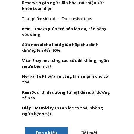
Reserve ngăn ngừa lão hóa, cải thiện sức
khỏe toàn diện
Thực phẩm sinh tồn – The survival tabs
Kem Firmax3 giúp trẻ hóa làn da, cân bằng
vóc dáng
Sữa non alpha lipid giúp hấp thu dinh
dưỡng lên đến 90%
Vital Enzymes nâng cao sức đề kháng, ngăn
ngừa bệnh tật
Herbalife F1 bữa ăn sáng lành mạnh cho cơ
thể
Rain Soul dinh dưỡng từ hạt để nuôi dưỡng
tế bào
Diệp lục Unicity thanh lọc cơ thể, phòng
ngừa bệnh tật
Đọc nhiều
Bài mới