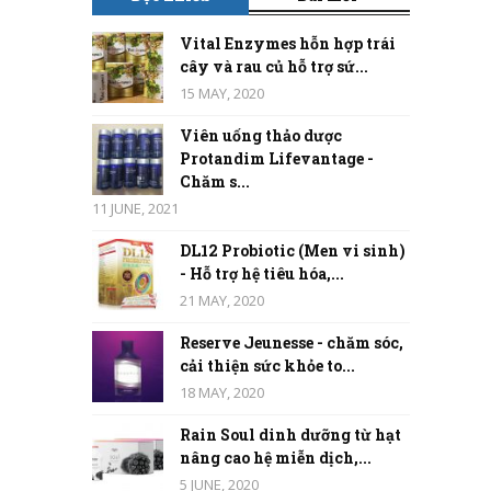
Vital Enzymes hỗn hợp trái
cây và rau củ hỗ trợ sứ...
15 MAY, 2020
Viên uống thảo dược
Protandim Lifevantage -
Chăm s...
11 JUNE, 2021
DL12 Probiotic (Men vi sinh)
- Hỗ trợ hệ tiêu hóa,...
21 MAY, 2020
Reserve Jeunesse - chăm sóc,
cải thiện sức khỏe to...
18 MAY, 2020
Rain Soul dinh dưỡng từ hạt
nâng cao hệ miễn dịch,...
5 JUNE, 2020