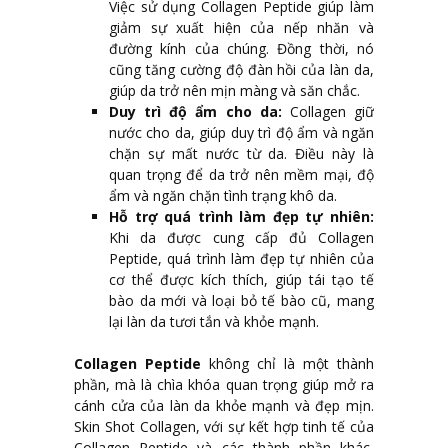
Việc sử dụng Collagen Peptide giúp làm
giảm sự xuất hiện của nếp nhăn và
đường kính của chúng. Đồng thời, nó
cũng tăng cường độ đàn hồi của làn da,
giúp da trở nên mịn màng và săn chắc.
Duy trì độ ẩm cho da:
Collagen giữ
nước cho da, giúp duy trì độ ẩm và ngăn
chặn sự mất nước từ da. Điều này là
quan trọng để da trở nên mềm mại, độ
ẩm và ngăn chặn tình trạng khô da.
Hỗ trợ quá trình làm đẹp tự nhiên:
Khi da được cung cấp đủ Collagen
Peptide, quá trình làm đẹp tự nhiên của
cơ thể được kích thích, giúp tái tạo tế
bào da mới và loại bỏ tế bào cũ, mang
lại làn da tươi tắn và khỏe mạnh.
Collagen Peptide
không chỉ là một thành
phần, mà là chìa khóa quan trọng giúp mở ra
cánh cửa của làn da khỏe mạnh và đẹp mịn.
Skin Shot Collagen, với sự kết hợp tinh tế của
Collagen Peptide và các thành phần khác,