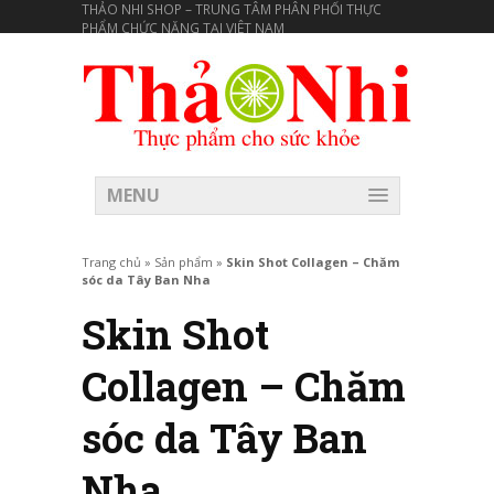
THẢO NHI SHOP – TRUNG TÂM PHÂN PHỐI THỰC
PHẨM CHỨC NĂNG TẠI VIÊT NAM
MENU
Trang chủ
»
Sản phẩm
»
Skin Shot Collagen – Chăm
sóc da Tây Ban Nha
Skin Shot
Collagen – Chăm
sóc da Tây Ban
Nha