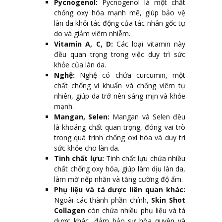
Pycnogenol:
Pycnogenol là một chất
chống oxy hóa mạnh mẽ, giúp bảo vệ
làn da khỏi tác động của tác nhân gốc tự
do và giảm viêm nhiễm.
Vitamin A, C, D:
Các loại vitamin này
đều quan trọng trong việc duy trì sức
khỏe của làn da.
Nghệ:
Nghệ có chứa curcumin, một
chất chống vi khuẩn và chống viêm tự
nhiên, giúp da trở nên sáng mịn và khỏe
mạnh.
Mangan, Selen:
Mangan và Selen đều
là khoáng chất quan trọng, đóng vai trò
trong quá trình chống oxi hóa và duy trì
sức khỏe cho làn da.
Tinh chất lựu:
Tinh chất lựu chứa nhiều
chất chống oxy hóa, giúp làm dịu làn da,
làm mờ nếp nhăn và tăng cường độ ẩm.
Phụ liệu và tá dược liên quan khác:
Ngoài các thành phần chính,
Skin Shot
Collagen
còn chứa nhiều phụ liệu và tá
dược khác, đảm bảo sự hòa quyện và