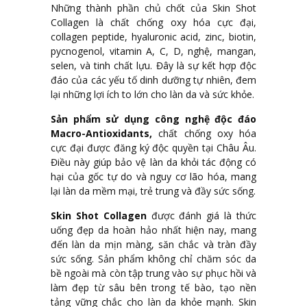
Những thành phần chủ chốt của Skin Shot
Collagen là chất chống oxy hóa cực đại,
collagen peptide, hyaluronic acid, zinc, biotin,
pycnogenol, vitamin A, C, D, nghệ, mangan,
selen, và tinh chất lựu. Đây là sự kết hợp độc
đáo của các yếu tố dinh dưỡng tự nhiên, đem
lại những lợi ích to lớn cho làn da và sức khỏe.
Sản phẩm sử dụng công nghệ độc đáo
Macro-Antioxidants,
chất chống oxy hóa
cực đại được đăng ký độc quyền tại Châu Âu.
Điều này giúp bảo vệ làn da khỏi tác động có
hại của gốc tự do và nguy cơ lão hóa, mang
lại làn da mềm mại, trẻ trung và đầy sức sống.
Skin Shot Collagen
được đánh giá là thức
uống đẹp da hoàn hảo nhất hiện nay, mang
đến làn da mịn màng, săn chắc và tràn đầy
sức sống. Sản phẩm không chỉ chăm sóc da
bề ngoài mà còn tập trung vào sự phục hồi và
làm đẹp từ sâu bên trong tế bào, tạo nền
tảng vững chắc cho làn da khỏe mạnh. Skin