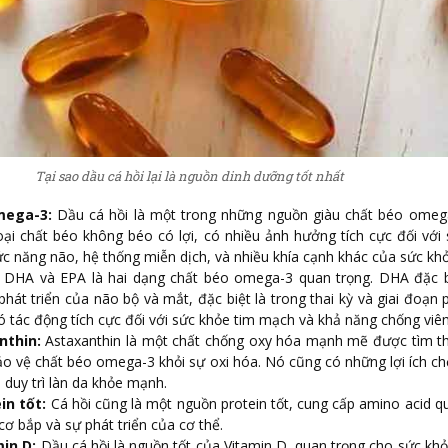
Tại sao dầu cá hồi lại là nguồn dinh dưỡng tốt nhất
mega-3:
Dầu cá hồi là một trong những nguồn giàu chất béo omega
ại chất béo không béo có lợi, có nhiều ảnh hưởng tích cực đối với
c năng não, hệ thống miễn dịch, và nhiều khía cạnh khác của sức khỏ
DHA và EPA là hai dạng chất béo omega-3 quan trọng. DHA đặc b
phát triển của não bộ và mắt, đặc biệt là trong thai kỳ và giai đoạn p
ó tác động tích cực đối với sức khỏe tim mạch và khả năng chống viê
nthin:
Astaxanthin là một chất chống oxy hóa mạnh mẽ được tìm th
bảo vệ chất béo omega-3 khỏi sự oxi hóa. Nó cũng có những lợi ích c
 duy trì làn da khỏe mạnh.
in tốt:
Cá hồi cũng là một nguồn protein tốt, cung cấp amino acid q
cơ bắp và sự phát triển của cơ thể.
in D:
Dầu cá hồi là nguồn tốt của Vitamin D, quan trọng cho sức kh