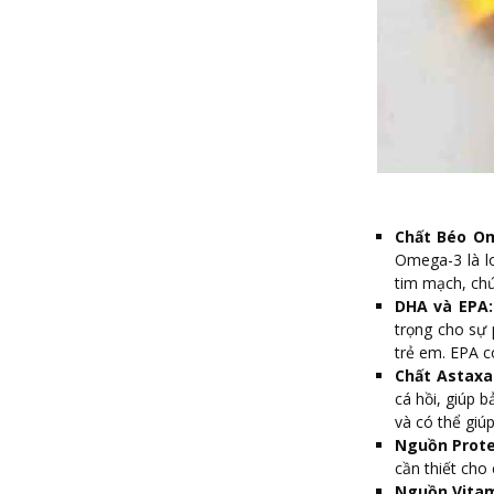
Chất Béo O
Omega-3 là lo
tim mạch, chứ
DHA và EPA:
trọng cho sự 
trẻ em. EPA c
Chất Astaxa
cá hồi, giúp 
và có thể giúp
Nguồn Prote
cần thiết cho 
Nguồn Vitam