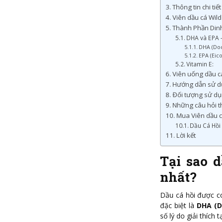
Thông tin chi tiế
Viên dầu cá Wild
Thành Phần Dinh
DHA và EPA 
DHA (Doc
EPA (Eic
Vitamin E:
Viên uống dầu cá
Hướng dẫn sử dụ
Đối tượng sử dụ
Những câu hỏi t
Mua Viên dầu c
Dầu Cá Hồi
Lời kết
Tại sao d
nhất?
Dầu cá hồi được co
đặc biệt là
DHA (D
số lý do giải thích