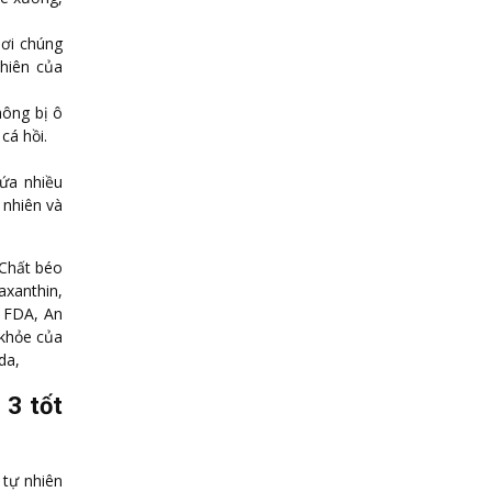
nơi chúng
hiên của
hông bị ô
cá hồi.
ứa nhiều
 nhiên và
 Chất béo
xanthin,
n FDA, An
 khỏe của
da,
3 tốt
 tự nhiên