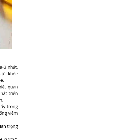
-3 nhất.
 sức khỏe
e.
iệt quan
hát triển
m.
ấy trong
hống viêm
uan trọng
ỏe xương,