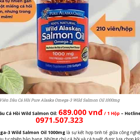
Viên Dầu Cá Hồi Pure Alaska Omega-3 Wild Salmon Oil 1000mg
689.000 vnđ
ầu Cá Hồi Wild Salmon Oil:
/ 1 Hộp
– Hotline
0971.507.323
ga-3 Wild Salmon Oil 1000mg
là sự kết hợp tinh tế giữa công nghệ
ệu tự nhiên hảo hạng. Những chú cá hồi và cá tuyết được lựa chọn kỹ