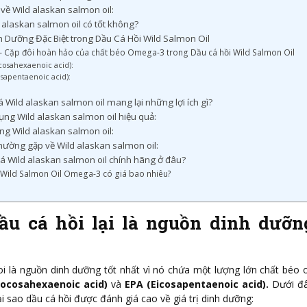
t về Wild alaskan salmon oil:
 alaskan salmon oil có tốt không?
 Dưỡng Đặc Biệt trong Dầu Cá Hồi Wild Salmon Oil
– Cặp đôi hoàn hảo của chất béo Omega-3 trong Dầu cá hồi Wild Salmon Oil
osahexaenoic acid):
osapentaenoic acid):
 Wild alaskan salmon oil mang lại những lợi ích gì?
ng Wild alaskan salmon oil hiệu quả:
ng Wild alaskan salmon oil:
hường gặp về Wild alaskan salmon oil:
á Wild alaskan salmon oil chính hãng ở đâu?
 Wild Salmon Oil Omega-3 có giá bao nhiêu?
ầu cá hồi lại là nguồn dinh dưỡn
i là nguồn dinh dưỡng tốt nhất vì nó chứa một lượng lớn chất béo
ocosahexaenoic acid)
và
EPA (Eicosapentaenoic acid).
Dưới đâ
 tại sao dầu cá hồi được đánh giá cao về giá trị dinh dưỡng: