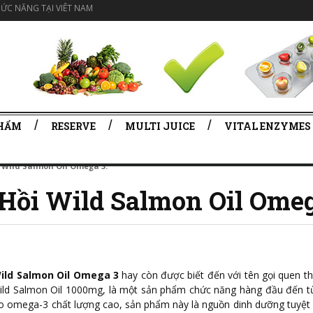
ỨC NĂNG TẠI VIÊT NAM
PHẨM
RESERVE
MULTI JUICE
VITAL ENZYMES
 Wild Salmon Oil Omega 3.
Hồi Wild Salmon Oil Omeg
Wild Salmon Oil Omega 3
hay còn được biết đến với tên gọi quen t
ld Salmon Oil 1000mg, là một sản phẩm chức năng hàng đầu đến từ
o omega-3 chất lượng cao, sản phẩm này là nguồn dinh dưỡng tuyệt