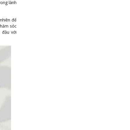
rong lành
 nhiên để
 chăm sóc
 đầu với