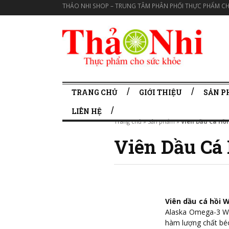
THẢO NHI SHOP – TRUNG TÂM PHÂN PHỐI THỰC PHẨM CH
TRANG CHỦ
GIỚI THIỆU
SẢN 
LIÊN HỆ
Trang chủ
»
Sản phẩm
»
Viên Dầu Cá Hồi
Viên Dầu Cá 
Viên dầu cá hồi 
Alaska Omega-3 Wi
hàm lượng chất bé