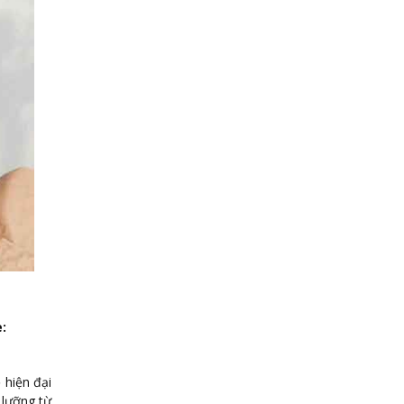
:
 hiện đại
 lưỡng từ