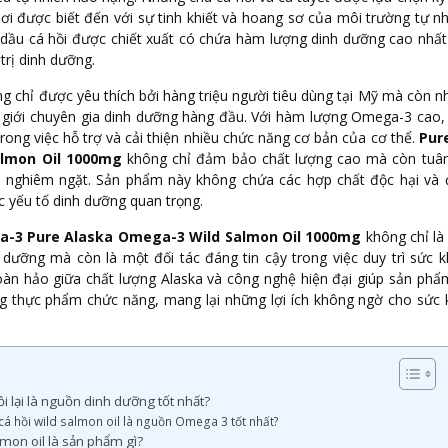
nơi được biết đến với sự tinh khiết và hoang sơ của môi trường tự nh
dầu cá hồi được chiết xuất có chứa hàm lượng dinh dưỡng cao nhấ
trị dinh dưỡng.
 chỉ được yêu thích bởi hàng triệu người tiêu dùng tại Mỹ mà còn 
ừ giới chuyên gia dinh dưỡng hàng đầu. Với hàm lượng Omega-3 cao
trong việc hỗ trợ và cải thiện nhiều chức năng cơ bản của cơ thể.
Pur
lmon Oil 1000mg
không chỉ đảm bảo chất lượng cao mà còn tuân
n nghiêm ngặt. Sản phẩm này không chứa các hợp chất độc hại và
 yếu tố dinh dưỡng quan trọng.
a-3 Pure Alaska Omega-3 Wild Salmon Oil 1000mg
không chỉ là
dưỡng mà còn là một đối tác đáng tin cậy trong việc duy trì sức 
oàn hảo giữa chất lượng Alaska và công nghệ hiện đại giúp sản phẩ
ng thực phẩm chức năng, mang lại những lợi ích không ngờ cho sức
ồi lại là nguồn dinh dưỡng tốt nhất?
cá hồi wild salmon oil là nguồn Omega 3 tốt nhất?
mon oil là sản phẩm gì?