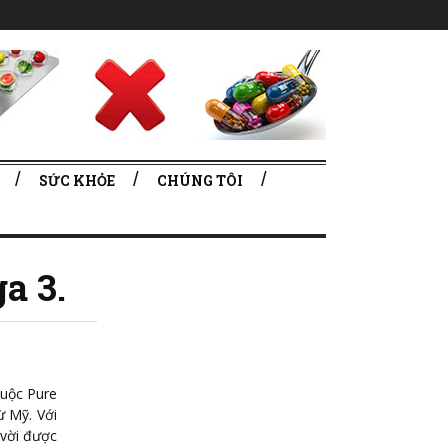
SỨC KHỎE
CHÚNG TÔI
a 3.
huộc Pure
 Mỹ. Với
 vời được