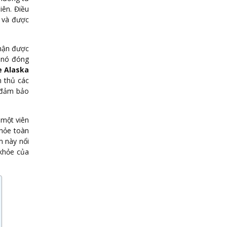
iên. Điều
t và được
nhận được
, nó đóng
e Alaska
 thủ các
 đảm bảo
 một viên
khỏe toàn
m này nổi
 khỏe của