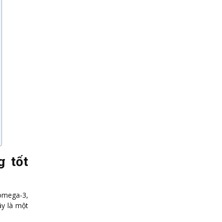
g tốt
 omega-3,
y là một