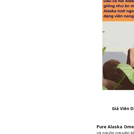
Giá Viên D
Pure Alaska Ome
và nguồn nguyên li