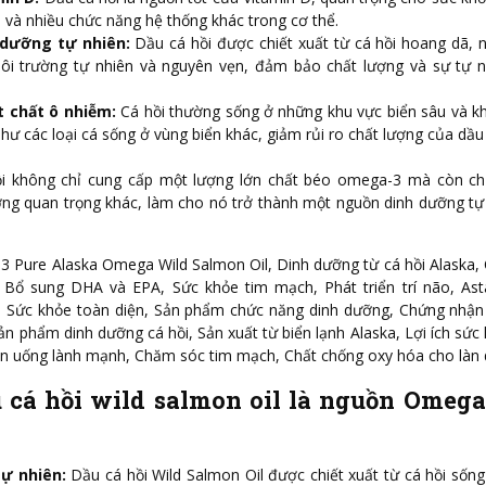
, và nhiều chức năng hệ thống khác trong cơ thể.
dưỡng tự nhiên:
Dầu cá hồi được chiết xuất từ cá hồi hoang dã, 
ôi trường tự nhiên và nguyên vẹn, đảm bảo chất lượng và sự tự n
t chất ô nhiễm:
Cá hồi thường sống ở những khu vực biển sâu và k
hư các loại cá sống ở vùng biển khác, giảm rủi ro chất lượng của dầu 
ồi không chỉ cung cấp một lượng lớn chất béo omega-3 mà còn ch
ng quan trọng khác, làm cho nó trở thành một nguồn dinh dưỡng tự
 Pure Alaska Omega Wild Salmon Oil, Dinh dưỡng từ cá hồi Alaska,
Bổ sung DHA và EPA, Sức khỏe tim mạch, Phát triển trí não, Asta
n, Sức khỏe toàn diện, Sản phẩm chức năng dinh dưỡng, Chứng nhậ
ản phẩm dinh dưỡng cá hồi, Sản xuất từ biển lạnh Alaska, Lợi ích sức
n uống lành mạnh, Chăm sóc tim mạch, Chất chống oxy hóa cho làn 
u cá hồi wild salmon oil là nguồn Omega 
ự nhiên:
Dầu cá hồi Wild Salmon Oil được chiết xuất từ cá hồi sống