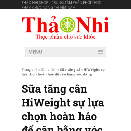
THẢO NHI SHOP – TRUNG TÂM PHÂN PHỐI THỰC
PHẨM CHỨC NĂNG TẠI VIÊT NAM
MENU
Trang chủ
»
Sản phẩm
»
Sữa tăng cân HiWeight sự
lựa chọn hoàn hảo để cân bằng vóc dáng
Sữa tăng cân
HiWeight sự lựa
chọn hoàn hảo
để cân bằng vóc