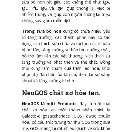
sữa bò non rất giàu các kháng thể như: IgA,
IgD, IfE, IgG và IgM giúp chống lại việc bị
nhiễm trùng, và giúp con người chống lại triệu
chứng suy giảm miễn dịch.
Trong sữa bò non
cũng có chứa nhiều yếu
tố tăng trưởng, các thành phần này có tác
dụng kích thích sửa chữa và tái tạo các tế bào
bị hư tổn, tăng cường sự hấp thụ dưỡng chất,
hỗ trợ làm liền các vết thương, kích thích sự
tăng trưởng và phát triển về thể chất. Đồng
thời cùng làm chậm quá trình lão hóa, khôi
phục độ đàn hồi của làn da, đem lại sự sảng
khoái và tăng cường trí nhớ.
NeoGOS chất xơ hòa tan.
NeoGOS là một Prebiotic
, đây là một loại
chất xơ hòa tan mới, thành phần chính là
Galacto-oligosaccharides (GOS) được chuẩn
hóa, có cấu trúc tương tự như GOS trong sữa
mẹ. GOS mang lại rất nhiều lợi ích về sức khỏe