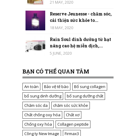
21 MAY, 2020
Reserve Jeunesse - chăm sóc,
cải thiện sức khỏe to...
18 MAY, 2020
Rain Soul dinh dưỡng từ hạt
nâng cao hệ miễn dịch,...
5 JUNE, 2020
BẠN CÓ THỂ QUAN TÂM
An toàn
Bảo vệ tế bào
Bổ sung collagen
bổ sung dinh dưỡng
bổ sung dưỡng chất
Chăm sóc da
chăm sóc sức khỏe
Chất chống oxy hóa
Chất xơ
Chống oxy hóa
Collagen peptide
Công ty New Image
Firmax3