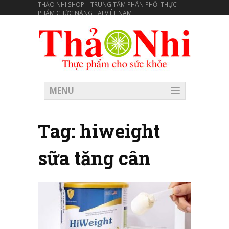
THẢO NHI SHOP – TRUNG TÂM PHÂN PHỐI THỰC
PHẨM CHỨC NĂNG TẠI VIÊT NAM
MENU
Tag:
hiweight
sữa tăng cân