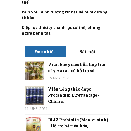
thể
Rain Soul dinh dưỡng từ hạt để nuôi dưỡng
tế bào
Diệp lục Unicity thanh lọc cơ thể, phòng
ngừa bệnh tật
Đọc nhiều
Bài mới
Vital Enzymes hỗn hợp trái
cây và rau củ hỗ trợ sứ...
15 MAY, 2020
Viên uống thảo dược
Protandim Lifevantage -
Chăm s...
11 JUNE, 2021
DL12 Probiotic (Men vi sinh)
- Hỗ trợ hệ tiêu hóa,...