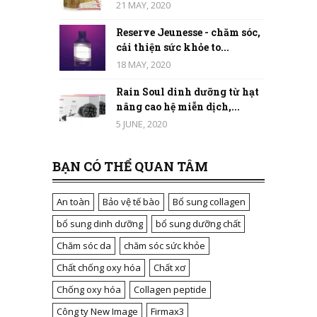
21 MAY, 2020
Reserve Jeunesse - chăm sóc,
cải thiện sức khỏe to...
18 MAY, 2020
Rain Soul dinh dưỡng từ hạt
nâng cao hệ miễn dịch,...
5 JUNE, 2020
BẠN CÓ THỂ QUAN TÂM
An toàn
Bảo vệ tế bào
Bổ sung collagen
bổ sung dinh dưỡng
bổ sung dưỡng chất
Chăm sóc da
chăm sóc sức khỏe
Chất chống oxy hóa
Chất xơ
Chống oxy hóa
Collagen peptide
Công ty New Image
Firmax3