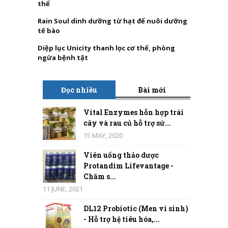
thể
Rain Soul dinh dưỡng từ hạt để nuôi dưỡng
tế bào
Diệp lục Unicity thanh lọc cơ thể, phòng
ngừa bệnh tật
Đọc nhiều
Bài mới
Vital Enzymes hỗn hợp trái
cây và rau củ hỗ trợ sứ...
15 MAY, 2020
Viên uống thảo dược
Protandim Lifevantage -
Chăm s...
11 JUNE, 2021
DL12 Probiotic (Men vi sinh)
- Hỗ trợ hệ tiêu hóa,...