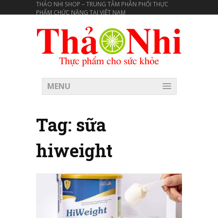
THẢO NHI SHOP – TRUNG TÂM PHÂN PHỐI THỰC
PHẨM CHỨC NĂNG TẠI VIÊT NAM
MENU
Tag:
sữa
hiweight