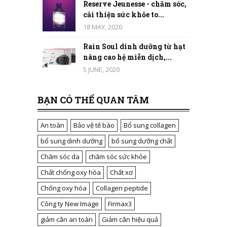
Reserve Jeunesse - chăm sóc,
cải thiện sức khỏe to...
18 MAY, 2020
Rain Soul dinh dưỡng từ hạt
nâng cao hệ miễn dịch,...
5 JUNE, 2020
BẠN CÓ THỂ QUAN TÂM
An toàn
Bảo vệ tế bào
Bổ sung collagen
bổ sung dinh dưỡng
bổ sung dưỡng chất
Chăm sóc da
chăm sóc sức khỏe
Chất chống oxy hóa
Chất xơ
Chống oxy hóa
Collagen peptide
Công ty New Image
Firmax3
giảm cân an toàn
Giảm cân hiệu quả