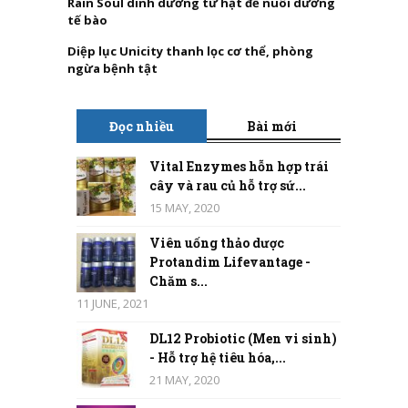
Rain Soul dinh dưỡng từ hạt để nuôi dưỡng
tế bào
Diệp lục Unicity thanh lọc cơ thể, phòng
ngừa bệnh tật
Đọc nhiều
Bài mới
Vital Enzymes hỗn hợp trái
cây và rau củ hỗ trợ sứ...
15 MAY, 2020
Viên uống thảo dược
Protandim Lifevantage -
Chăm s...
11 JUNE, 2021
DL12 Probiotic (Men vi sinh)
- Hỗ trợ hệ tiêu hóa,...
21 MAY, 2020