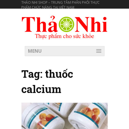
THẢO NHI SHOP – TRUNG TÂM PHÂN PHỐI THỰC
PHẨM CHỨC NĂNG TẠI VIÊT NAM
MENU
Tag:
thuốc
calcium