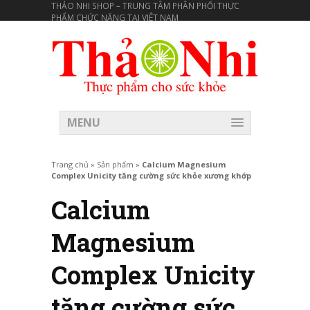
THẢO NHI SHOP – TRUNG TÂM PHÂN PHỐI THỰC
PHẨM CHỨC NĂNG TẠI VIÊT NAM
MENU
Trang chủ
»
Sản phẩm
»
Calcium Magnesium
Complex Unicity tăng cường sức khỏe xương khớp
Calcium
Magnesium
Complex Unicity
tăng cường sức