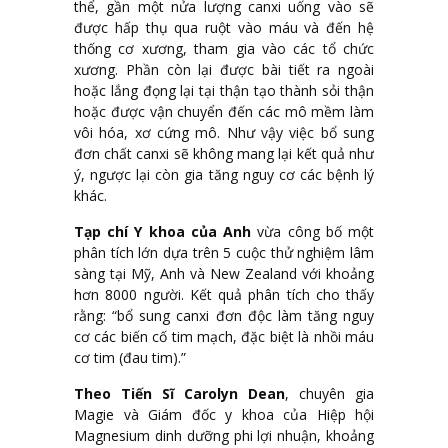
thể, gần một nửa lượng canxi uống vào sẽ
được hấp thụ qua ruột vào máu và đến hệ
thống cơ xương, tham gia vào các tổ chức
xương. Phần còn lại được bài tiết ra ngoài
hoặc lắng đọng lại tại thận tạo thành sỏi thận
hoặc được vận chuyển đến các mô mềm làm
vôi hóa, xơ cứng mô. Như vậy việc bổ sung
đơn chất canxi sẽ không mang lại kết quả như
ý, ngược lại còn gia tăng nguy cơ các bệnh lý
khác.
Tạp chí Y khoa của Anh
vừa công bố một
phân tích lớn dựa trên 5 cuộc thử nghiệm lâm
sàng tại Mỹ, Anh và New Zealand với khoảng
hơn 8000 người. Kết quả phân tích cho thấy
rằng: “bổ sung canxi đơn độc làm tăng nguy
cơ các biến cố tim mạch, đặc biệt là nhồi máu
cơ tim (đau tim).”
Theo Tiến Sĩ Carolyn Dean
, chuyên gia
Magie và Giám đốc y khoa của Hiệp hội
Magnesium dinh dưỡng phi lợi nhuận, khoảng