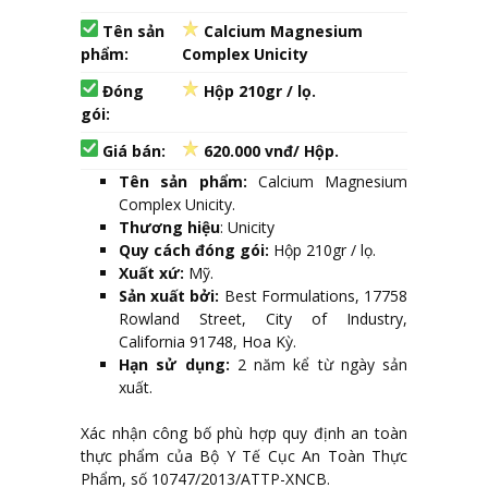
Tên sản
Calcium Magnesium
phẩm:
Complex Unicity
Đóng
Hộp 210gr / lọ.
gói:
Giá bán:
620.000 vnđ/ Hộp.
Tên sản phẩm:
Calcium Magnesium
Complex Unicity.
Thương hiệu
: Unicity
Quy cách đóng gói:
Hộp 210gr / lọ.
Xuất xứ:
Mỹ.
Sản xuất bởi:
Best Formulations, 17758
Rowland Street, City of Industry,
California 91748, Hoa Kỳ.
Hạn sử dụng:
2 năm kể từ ngày sản
xuất.
Xác nhận công bố phù hợp quy định an toàn
thực phẩm của Bộ Y Tế Cục An Toàn Thực
Phẩm, số 10747/2013/ATTP-XNCB.