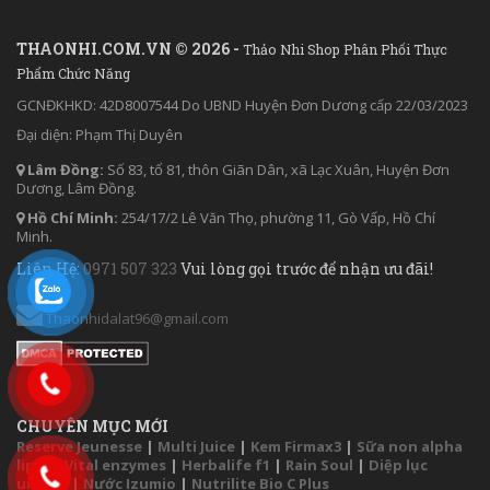
THAONHI.COM.VN © 2026 -
Thảo Nhi Shop Phân Phối Thực
Phẩm Chức Năng
GCNĐKHKD: 42D8007544 Do UBND Huyện Đơn Dương cấp 22/03/2023
Đại diện: Phạm Thị Duyên
Lâm Đồng:
Số 83, tổ 81, thôn Giãn Dân, xã Lạc Xuân, Huyện Đơn
Dương, Lâm Đồng.
Hồ Chí Minh:
254/17/2 Lê Văn Thọ, phường 11, Gò Vấp, Hồ Chí
Minh.
Liên Hệ:
0971 507 323
Vui lòng gọi trước để nhận ưu đãi!
Thaonhidalat96@gmail.com
CHUYÊN MỤC MỚI
Reserve Jeunesse
|
Multi Juice
|
Kem Firmax3
|
Sữa non alpha
lipid
|
Vital enzymes
|
Herbalife f1
|
Rain Soul
|
Diệp lục
unicity
|
Nước Izumio
|
Nutrilite Bio C Plus