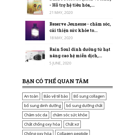
- Hỗ trợ hệ tiêu hóa,...
21 MAY, 2020
Reserve Jeunesse - chăm sóc,
cải thiện sức khỏe to...
18 MAY, 2020
Rain Soul dinh dưỡng từ hạt
nâng cao hệ miễn dịch,...
5 JUNE, 2020
BẠN CÓ THỂ QUAN TÂM
An toàn
Bảo vệ tế bào
Bổ sung collagen
bổ sung dinh dưỡng
bổ sung dưỡng chất
Chăm sóc da
chăm sóc sức khỏe
Chất chống oxy hóa
Chất xơ
Chống oxy hóa
Collagen peptide