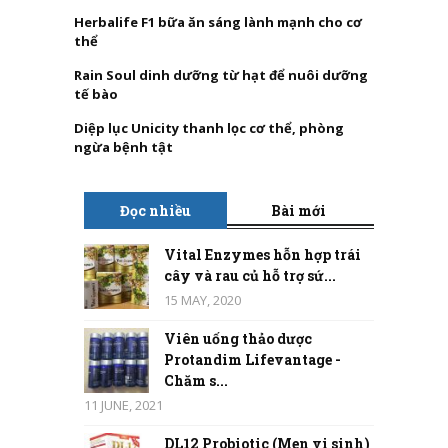
Herbalife F1 bữa ăn sáng lành mạnh cho cơ
thể
Rain Soul dinh dưỡng từ hạt để nuôi dưỡng
tế bào
Diệp lục Unicity thanh lọc cơ thể, phòng
ngừa bệnh tật
Đọc nhiều
Bài mới
Vital Enzymes hỗn hợp trái
cây và rau củ hỗ trợ sứ...
15 MAY, 2020
Viên uống thảo dược
Protandim Lifevantage -
Chăm s...
11 JUNE, 2021
DL12 Probiotic (Men vi sinh)