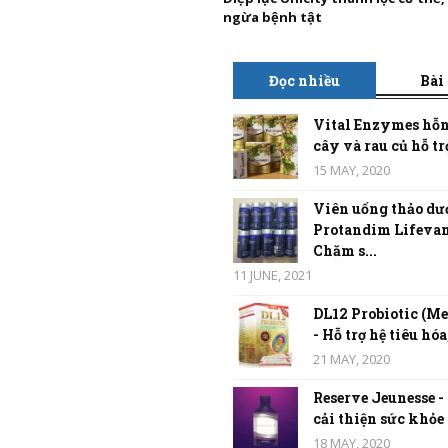
ngừa bệnh tật
Đọc nhiều
Bài
Vital Enzymes hỗn
cây và rau củ hỗ trợ
15 MAY, 2020
Viên uống thảo dư
Protandim Lifevan
Chăm s...
11 JUNE, 2021
DL12 Probiotic (Me
- Hỗ trợ hệ tiêu hóa,
21 MAY, 2020
Reserve Jeunesse -
cải thiện sức khỏe t
18 MAY, 2020