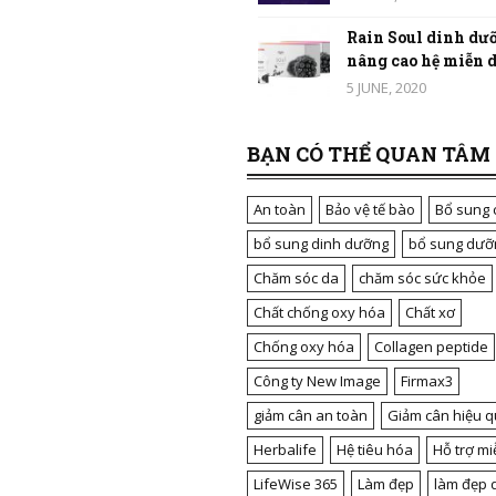
Rain Soul dinh dưỡ
nâng cao hệ miễn dị
5 JUNE, 2020
BẠN CÓ THỂ QUAN TÂM
An toàn
Bảo vệ tế bào
Bổ sung 
bổ sung dinh dưỡng
bổ sung dưỡ
Chăm sóc da
chăm sóc sức khỏe
Chất chống oxy hóa
Chất xơ
Chống oxy hóa
Collagen peptide
Công ty New Image
Firmax3
giảm cân an toàn
Giảm cân hiệu q
Herbalife
Hệ tiêu hóa
Hỗ trợ mi
LifeWise 365
Làm đẹp
làm đẹp 