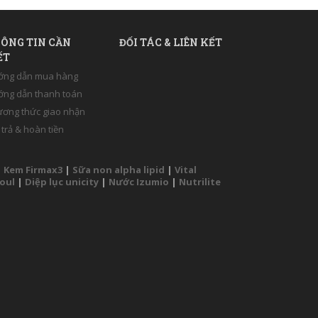
ÔNG TIN CẦN
ĐỐI TÁC & LIÊN KẾT
ẾT
ớng dẫn mua hàng
ng dẫn thanh toán
ơng thức giao nhận
 trả & hoàn tiền
|
Kem Firmax3
|
Sữa non alpha lipid
|
Vital
Soul
|
Diệp lục unicity
|
Nước Izumio
|
Nutrilite