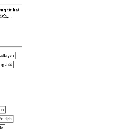
ng từ hạt
ch,...
collagen
ng chất
uả
ễn dịch
da