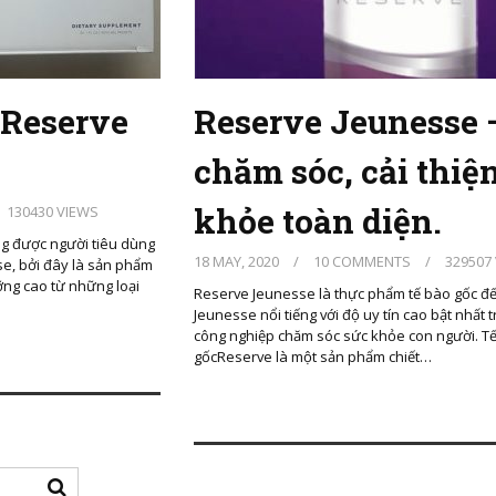
 Reserve
Reserve Jeunesse 
chăm sóc, cải thiệ
khỏe toàn diện.
130430 VIEWS
g được người tiêu dùng
18 MAY, 2020
/
10 COMMENTS
/
329507
se, bởi đây là sản phẩm
ỡng cao từ những loại
Reserve Jeunesse là thực phẩm tế bào gốc đế
Jeunesse nổi tiếng với độ uy tín cao bật nhất
công nghiệp chăm sóc sức khỏe con người. T
gốcReserve là một sản phẩm chiết…