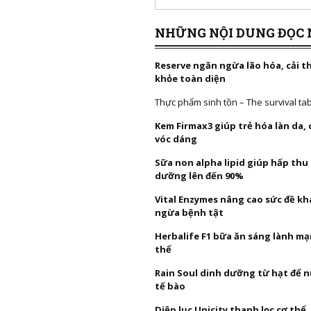
NHỮNG NỘI DUNG ĐỌC 
Reserve ngăn ngừa lão hóa, cải t
khỏe toàn diện
Thực phẩm sinh tồn – The survival ta
Kem Firmax3 giúp trẻ hóa làn da,
vóc dáng
Sữa non alpha lipid giúp hấp thu
dưỡng lên đến 90%
Vital Enzymes nâng cao sức đề k
ngừa bệnh tật
Herbalife F1 bữa ăn sáng lành mạ
thể
Rain Soul dinh dưỡng từ hạt để 
tế bào
Diệp lục Unicity thanh lọc cơ thể