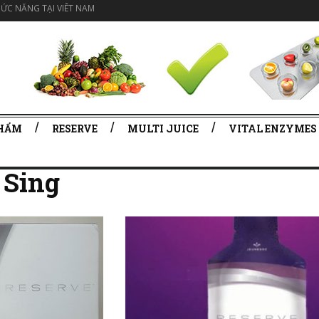
ỨC NĂNG TẠI VIÊT NAM
PHẨM
RESERVE
MULTI JUICE
VITAL ENZYMES
 Sing