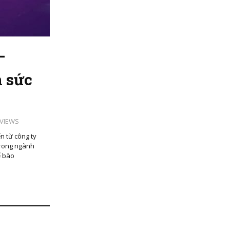
–
n sức
 VIEWS
n từ công ty
 trong ngành
ế bào