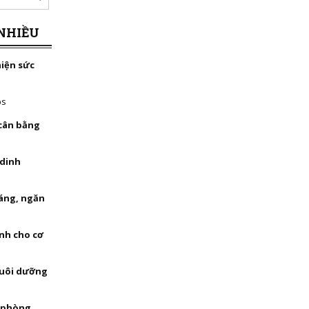
NHIỀU
hiện sức
bs
 cân bằng
 dinh
háng, ngăn
nh cho cơ
nuôi dưỡng
, phòng