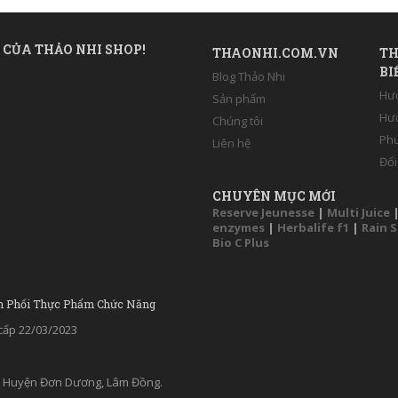
 CỦA THẢO NHI SHOP!
THAONHI.COM.VN
TH
BI
Blog Thảo Nhi
Hư
Sản phẩm
Hướ
Chúng tôi
Phư
Liên hệ
Đổi
CHUYÊN MỤC MỚI
Reserve Jeunesse
|
Multi Juice
enzymes
|
Herbalife f1
|
Rain 
Bio C Plus
n Phối Thực Phẩm Chức Năng
ấp 22/03/2023
ân, Huyện Đơn Dương, Lâm Đồng.