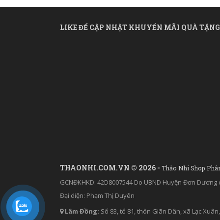
LIKE ĐỂ CẬP NHẬT KHUYẾN MÃI QUÀ TẶNG
THAONHI.COM.VN © 2026 -
Thảo Nhi Shop Phâ
GCNĐKHKD: 42D8007544 Do UBND Huyện Đơn Dương c
Đại diện: Phạm Thị Duyên
Lâm Đồng:
Số 83, tổ 81, thôn Giãn Dân, xã Lạc Xu