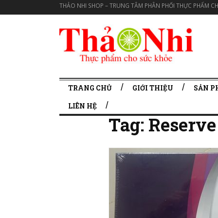
THẢO NHI SHOP – TRUNG TÂM PHÂN PHỐI THỰC PHẨM CH
TRANG CHỦ
GIỚI THIỆU
SẢN 
LIÊN HỆ
Tag:
Reserve