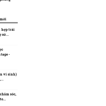
 mới
 hợp trái
 sứ...
ợc
tage -
n vi sinh)
...
 chăm sóc,
o...