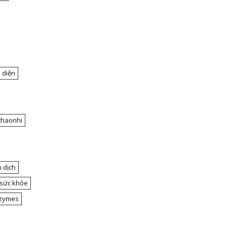
 diện
thaonhi
 dịch
 sức khỏe
nzymes