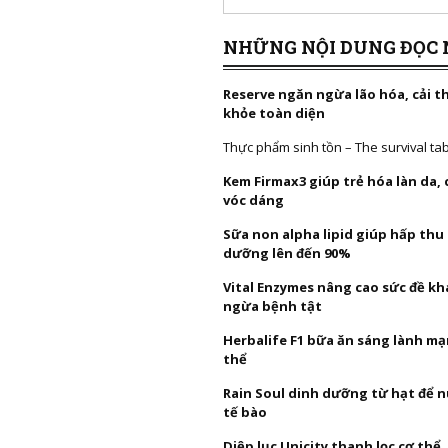
NHỮNG NỘI DUNG ĐỌC 
Reserve ngăn ngừa lão hóa, cải t
khỏe toàn diện
Thực phẩm sinh tồn – The survival ta
Kem Firmax3 giúp trẻ hóa làn da,
vóc dáng
Sữa non alpha lipid giúp hấp thu
dưỡng lên đến 90%
Vital Enzymes nâng cao sức đề k
ngừa bệnh tật
Herbalife F1 bữa ăn sáng lành mạ
thể
Rain Soul dinh dưỡng từ hạt để 
tế bào
Diệp lục Unicity thanh lọc cơ thể