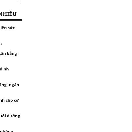
NHIỀU
hiện sức
bs
 cân bằng
 dinh
háng, ngăn
nh cho cơ
nuôi dưỡng
, phòng