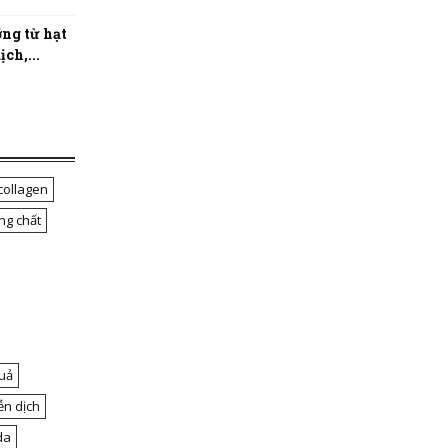
ng từ hạt
ch,...
collagen
ng chất
uả
ễn dịch
da