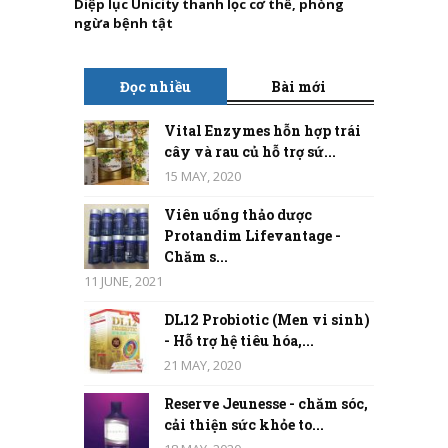
Diệp lục Unicity thanh lọc cơ thể, phòng
ngừa bệnh tật
Đọc nhiều
Bài mới
Vital Enzymes hỗn hợp trái
cây và rau củ hỗ trợ sứ...
15 MAY, 2020
Viên uống thảo dược
Protandim Lifevantage -
Chăm s...
11 JUNE, 2021
DL12 Probiotic (Men vi sinh)
- Hỗ trợ hệ tiêu hóa,...
21 MAY, 2020
Reserve Jeunesse - chăm sóc,
cải thiện sức khỏe to...