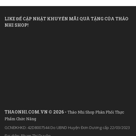
LIKE ĐỂ CẬP NHẬT KHUYẾN MÃI QUÀ TẶNG CỦA THẢO
NHI SHOP!
THAONHI.COM.VN © 2026 -
Thảo Nhi Shop Phân Phối Thực
Phẩm Chức Năng
GCNĐKHKD: 42D8007544 Do UBND Huyện Đơn Dương cấp 22/03/2023
Đại diện: Phạm Thị Duyên