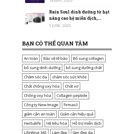
18 MAY, 2020
Rain Soul dinh dưỡng từ hạt
nâng cao hệ miễn dịch,...
5 JUNE, 2020
BẠN CÓ THỂ QUAN TÂM
An toàn
Bảo vệ tế bào
Bổ sung collagen
bổ sung dinh dưỡng
bổ sung dưỡng chất
Chăm sóc da
chăm sóc sức khỏe
Chất chống oxy hóa
Chất xơ
Chống oxy hóa
Collagen peptide
Công ty New Image
Firmax3
giảm cân an toàn
Giảm cân hiệu quả
Herbalife
Hệ tiêu hóa
Hỗ trợ miễn dịch
LifeWise 365
Làm đẹp
làm đẹp da