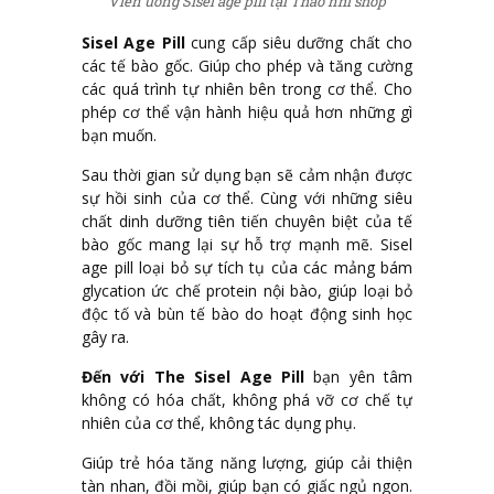
Viên uống Sisel age pill tại Thảo nhi shop
Sisel Age Pill
cung cấp siêu dưỡng chất cho
các tế bào gốc. Giúp cho phép và tăng cường
các quá trình tự nhiên bên trong cơ thể. Cho
phép cơ thể vận hành hiệu quả hơn những gì
bạn muốn.
Sau thời gian sử dụng bạn sẽ cảm nhận được
sự hồi sinh của cơ thể. Cùng với những siêu
chất dinh dưỡng tiên tiến chuyên biệt của tế
bào gốc mang lại sự hỗ trợ mạnh mẽ. Sisel
age pill loại bỏ sự tích tụ của các mảng bám
glycation ức chế protein nội bào, giúp loại bỏ
độc tố và bùn tế bào do hoạt động sinh học
gây ra.
Đến với The Sisel Age Pill
bạn yên tâm
không có hóa chất, không phá vỡ cơ chế tự
nhiên của cơ thể, không tác dụng phụ.
Giúp trẻ hóa tăng năng lượng, giúp cải thiện
tàn nhan, đồi mồi, giúp bạn có giấc ngủ ngon.