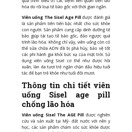
quá trình điều trị các bệnh liên quan đến lão
hóa do rối loại tế bào gốc với thời gian ngắn.
Viên uống The Sisel Age Pill
được đánh giá
là sản phẩm tiên tiến bậc nhất cho sức khỏe
con người. Sản phẩm cung cấp dinh dưỡng tế
bào giúp tái tạo tế bào gốc, đảo ngược quá
trình lão hóa. Không chỉ vậy, viên uống còn có
thể sửa chữa ADN đã bị phá hủy, bảo vệ tốt
các phi hành gia khỏi bức xạ của mặt trời. Sử
dụng viên uống Sisel cơ thể như được hồi
xuân, làn da tươi trẻ ngăn chặn dấu hiệu tuổi
tác để bạn trẻ khỏe như tuổi đôi mươi.
Thông tin chi tiết viên
uống Sisel age pill
chống lão hóa
Viên uống Sisel The AGE Pill
được nghiên
cứu và sản xuất tại Mỹ- đất nước với nền y
học, các sản phẩm chăm sóc sức khỏe được