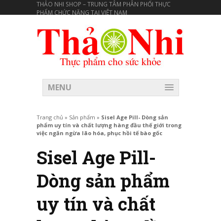
THẢO NHI SHOP – TRUNG TÂM PHÂN PHỐI THỰC
PHẨM CHỨC NĂNG TẠI VIÊT NAM
MENU
Trang chủ
»
Sản phẩm
»
Sisel Age Pill- Dòng sản
phẩm uy tín và chất lượng hàng đầu thế giới trong
việc ngăn ngừa lão hóa, phục hồi tế bào gốc
Sisel Age Pill-
Dòng sản phẩm
uy tín và chất