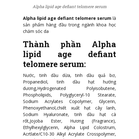
Alpha lipid age defiant telomere serum
Alpha lipid age defiant telomere serum
là
sản phẩm hàng đầu trong ngành khoa học
chăm sóc da
Thành phần Alpha
lipid age defiant
telomere serum:
Nước, tinh dầu dừa, tinh dầu quả bơ,
Propanediol, tinh dầu hạt hướng
dương,Hydrogenated Polyisobutene,
Phospholipids, Polyglyceryl-10 Stearate,
Sodium Acrylates Copolymer, Glycerin,
Phenoxyethanol,chiết xuất hạt cây lanh,
Sodium Hyaluronate, tinh dầu hạt cà
rốt,Jojoba Ester, Hương (Fragrance),
Ethylhexylglycerin, Alpha Lipid Colostrum,
Acrtlate/C10-30 Alkyl Acrylate Crosspolymer,