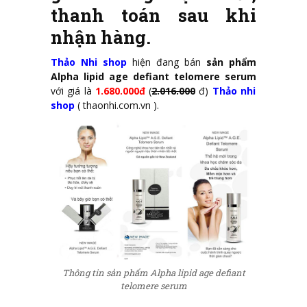
thanh toán sau khi
nhận hàng.
Thảo Nhi shop
hiện đang bán
sản phẩm
Alpha lipid age defiant telomere serum
với giá là
1.680.000đ
(
2.016.000
đ)
Thảo nhi
shop
(
thaonhi.com.vn
).
Thông tin sản phẩm Alpha lipid age defiant
telomere serum