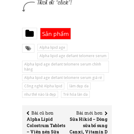
Sản phẩm
Alpha lipid age
Alpha lipid age defiant telomere serum
Alpha lipid age defiant telomere serum chính
hãng
Alpha lipid age defiant telomere serum giá rẻ
Công nghệ Alpha lipid
làm đẹp da
như thế nào là đẹp
Trẻ hóa làn da
Bài cũ hơn
Bài mới hơn
Alpha Lipid
Sữa Hikid – Dòng
Colostrum Tablets
sữa bổ sung
– Viên nén Sữa
Canxi, Vitamin D