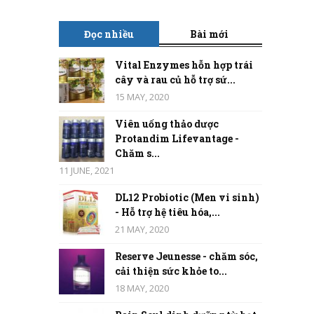
Đọc nhiều
Bài mới
Vital Enzymes hỗn hợp trái
cây và rau củ hỗ trợ sứ...
15 MAY, 2020
Viên uống thảo dược
Protandim Lifevantage -
Chăm s...
11 JUNE, 2021
DL12 Probiotic (Men vi sinh)
- Hỗ trợ hệ tiêu hóa,...
21 MAY, 2020
Reserve Jeunesse - chăm sóc,
cải thiện sức khỏe to...
18 MAY, 2020