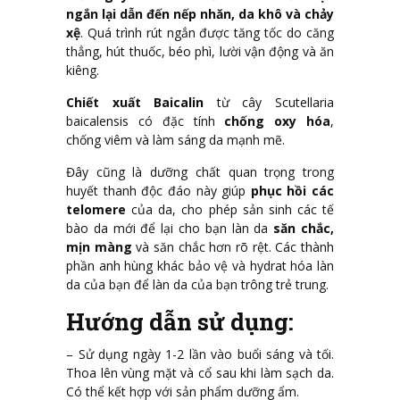
ngắn lại dẫn đến nếp nhăn, da khô và chảy
xệ
. Quá trình rút ngắn được tăng tốc do căng
thẳng, hút thuốc, béo phì, lười vận động và ăn
kiêng.
Chiết xuất Baicalin
từ cây Scutellaria
baicalensis có đặc tính
chống oxy hóa
,
chống viêm và làm sáng da mạnh mẽ.
Đây cũng là dưỡng chất quan trọng trong
huyết thanh độc đáo này giúp
phục hồi các
telomere
của da, cho phép sản sinh các tế
bào da mới để lại cho bạn làn da
săn chắc,
mịn màng
và săn chắc hơn rõ rệt. Các thành
phần anh hùng khác bảo vệ và hydrat hóa làn
da của bạn để làn da của bạn trông trẻ trung.
Hướng dẫn sử dụng:
– Sử dụng ngày 1-2 lần vào buổi sáng và tối.
Thoa lên vùng mặt và cổ sau khi làm sạch da.
Có thể kết hợp với sản phẩm dưỡng ẩm.