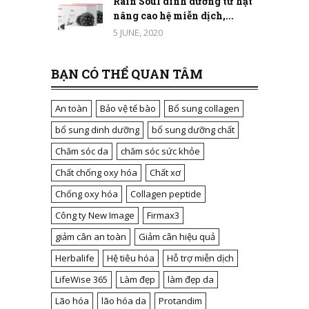
Rain Soul dinh dưỡng từ hạt
nâng cao hệ miễn dịch,...
5 JUNE, 2020
BẠN CÓ THỂ QUAN TÂM
An toàn
Bảo vệ tế bào
Bổ sung collagen
bổ sung dinh dưỡng
bổ sung dưỡng chất
Chăm sóc da
chăm sóc sức khỏe
Chất chống oxy hóa
Chất xơ
Chống oxy hóa
Collagen peptide
Công ty New Image
Firmax3
giảm cân an toàn
Giảm cân hiệu quả
Herbalife
Hệ tiêu hóa
Hỗ trợ miễn dịch
LifeWise 365
Làm đẹp
làm đẹp da
Lão hóa
lão hóa da
Protandim