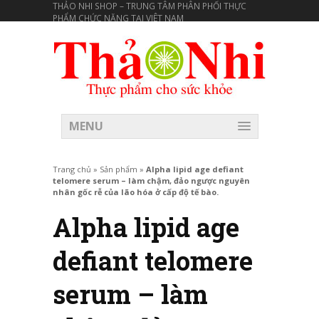
THẢO NHI SHOP – TRUNG TÂM PHÂN PHỐI THỰC
PHẨM CHỨC NĂNG TẠI VIÊT NAM
MENU
Trang chủ
»
Sản phẩm
»
Alpha lipid age defiant
telomere serum – làm chậm, đảo ngược nguyên
nhân gốc rễ của lão hóa ở cấp độ tế bào.
Alpha lipid age
defiant telomere
serum – làm