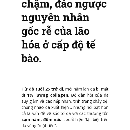
chậm, đảo ngược
nguyên nhân
gốc rễ của lão
hóa ở cấp độ tế
bào.
Từ độ tuổi 25 trở đi
, mỗi năm làn da bị mất
đi
1% lượng collagen
. Độ đàn hồi của da
suy giảm và các nếp nhăn, tình trạng chảy xệ,
chùng nhão da xuất hiện… nhưng nổi bật hơn
cả là vấn đề về sắc tố da với các thương tổn
sạm nám, đốm nâu
… xuất hiện đặc biệt trên
da vùng “mặt tiền”.