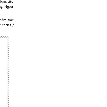
 bón, tiêu
ng. Ngoài
 cảm giác
t cách tự