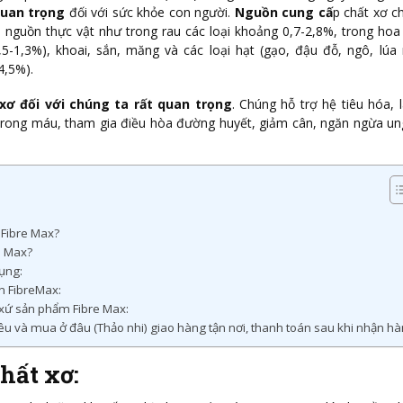
 quan trọng
đối với sức khỏe con người.
Nguồn cung cấ
p chất xơ c
 nguồn thực vật như trong rau các loại khoảng 0,7-2,8%, trong hoa
,5-1,3%), khoai, sắn, măng và các loại hạt (gạo, đậu đỗ, ngô, lú
4,5%).
 xơ đối với chúng ta rất quan trọng
. Chúng hỗ trợ hệ tiêu hóa,
trong máu, tham gia điều hòa đường huyết, giảm cân, ngăn ngừa un
Fibre Max?
e Max?
ụng:
n FibreMax:
xứ sản phẩm Fibre Max:
êu và mua ở đâu (Thảo nhi) giao hàng tận nơi, thanh toán sau khi nhận hà
hất xơ: