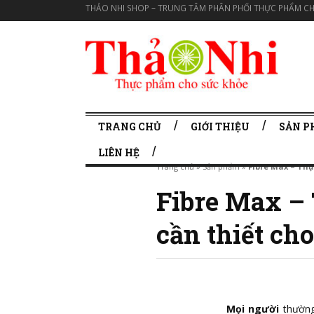
THẢO NHI SHOP – TRUNG TÂM PHÂN PHỐI THỰC PHẨM CH
TRANG CHỦ
GIỚI THIỆU
SẢN 
LIÊN HỆ
Trang chủ
»
Sản phẩm
»
Fibre Max – Thự
Fibre Max –
cần thiết ch
Mọi người
thườn