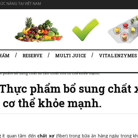
ỨC NĂNG TẠI VIÊT NAM
PHẨM
RESERVE
MULTI JUICE
VITAL ENZYMES
c phẩm bổ sung chất xơ cần thiết cho cơ thể khỏe mạnh.
 Thực phẩm bổ sung chất 
o cơ thể khỏe mạnh.
g ít quan tâm đến
chất xơ
(fiber) trong bữa ăn hàng ngày trong kh