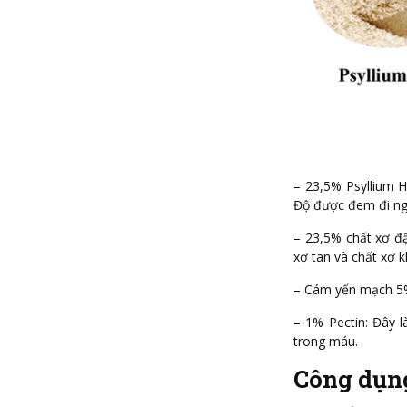
– 23,5% Psyllium H
Độ được đem đi ng
– 23,5% chất xơ đ
xơ tan và chất xơ 
– Cám yến mạch 
– 1% Pectin: Đây 
trong máu.
Công dụn