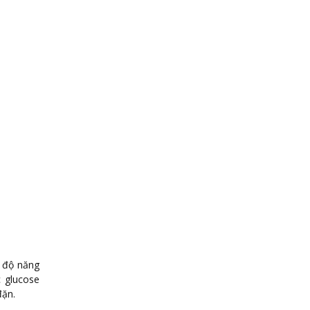
c độ năng
c glucose
đặn.