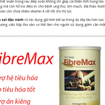
chất inulin trong rau diếp xoăn không chỉ giúp cải thiện tình trạng táo
g mà còn hỗ trợ điều trị cho bệnh ung thư, tim mạch, đái tháo đườ
xoăn còn chứa nhiều vitamin A rất tốt cho thị lực.
à sợi đậu nành
có tác dụng giữ tinh bột lại trong dạ dày lâu hơn tạo
 lượng calo hấp thu vào cơ thể làm cho người sử dụng giảm cân mộ