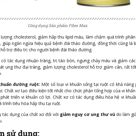
Công dụng Sản phẩm Fibre Max
lượng cholesterol, giảm hấp thu lipid máu, làm chậm quá trình phân 
, giúp ngăn ngừa hiệu quả bệnh đái tháo đường, đồng thời cũng là 
 hỗ trợ điều trị cho người bệnh đái tháo đường.
có tác dụng nhuận tràng, trị táo bón, ngưng chảy máu và giảm cá
hát ung thư đại tràng, giảm lượng cholesterol hỗ trợ giảm cân, rất tố
.
 khuẩn đường ruột:
Một số loại vi khuẩn sống tại ruột có khả năng 
. Chất xơ tạo điều kiện tốt nhất cho chức phận tổng hợp của vi khẩn c
phát triển vi khuẩn có lợi. Chất xơ có tác dụng điều hòa hệ vi khuẩn
trình tiêu hóa hấp thu tại ruột.
y tác dụng của chất xơ đối với
giảm nguy cơ ung thư vú
do làm gi
u.
n sử dụng: