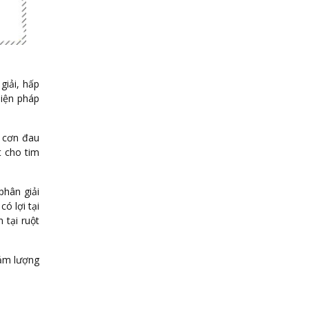
giải, hấp
biện pháp
c cơn đau
t cho tim
phân giải
ó lợi tại
 tại ruột
ảm lượng