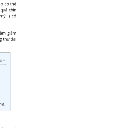
ho cơ thể
 quả chín
a mỳ…) có
 làm giảm
g thư đại
ng.