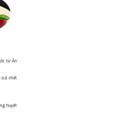
gốc từ Ấn
 (cả chất
ờng huyết