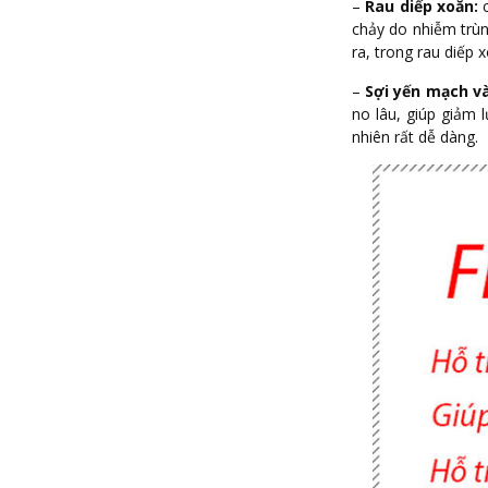
–
Rau diếp xoăn:
chảy do nhiễm trùn
ra, trong rau diếp 
–
Sợi yến mạch v
no lâu, giúp giảm
nhiên rất dễ dàng.