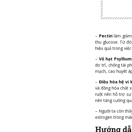
–
Pectin
làm giảm 
thu glucose. Từ đó
hiệu quả trong việc
–
Vỏ hạt Psyllium
do trĩ, chống tái p
mạch, cao huyết áp
–
Điều hòa hệ vi
và đồng hóa chất xơ
ruột nên hỗ trợ sự 
nên tăng cường quá 
– Người ta còn thấ
estrogen trong má
Hướng dẫ