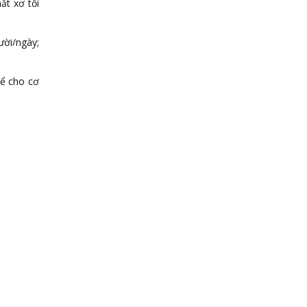
ất xơ tối
ười/ngày;
để cho cơ