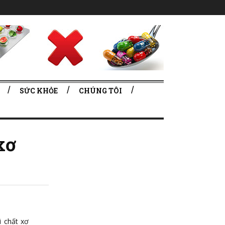
SỨC KHỎE
CHÚNG TÔI
xơ
i chất xơ