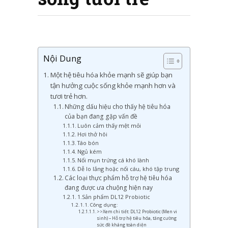
Nội Dung
Một hệ tiêu hóa khỏe mạnh sẽ giúp bạn
tận hưởng cuộc sống khỏe mạnh hơn và
tươi trẻ hơn.
Những dấu hiệu cho thấy hệ tiêu hóa
của bạn đang gặp vấn đề
Luôn cảm thấy mệt mỏi
Hơi thở hôi
Táo bón
Ngủ kém
Nổi mụn trứng cá khó lành
Dễ lo lắng hoặc nổi cáu, khó tập trung
Các loại thực phẩm hỗ trợ hệ tiêu hóa
đang được ưa chuộng hiện nay
1.Sản phẩm DL12 Probiotic
Công dụng:
>>Xem chi tiết: DL12 Probiotic (Men vi
sinh) – Hỗ trợ hệ tiêu hóa, tăng cường
sức đề kháng toàn diện