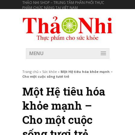
THẢO NHI SHOP – TRUNG TÂM PHÂN PHỐI THỰC
PHẨM CHỨC NĂNG TẠI VIÊT NAM
MENU
Trang chủ
»
Sức khỏe
»
Một Hệ tiêu hóa khỏe mạnh –
Cho một cuộc sống tươi trẻ
Một Hệ tiêu hóa
khỏe mạnh –
Cho một cuộc
sống tươi trẻ