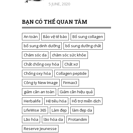
5 JUNE, 2020
BẠN CÓ THỂ QUAN TÂM
An toàn
Bảo vệ tế bào
Bổ sung collagen
bổ sung dinh dưỡng
bổ sung dưỡng chất
Chăm sóc da
chăm sóc sức khỏe
Chất chống oxy hóa
Chất xơ
Chống oxy hóa
Collagen peptide
Công ty New Image
Firmax3
giảm cân an toàn
Giảm cân hiệu quả
Herbalife
Hệ tiêu hóa
Hỗ trợ miễn dịch
LifeWise 365
Làm đẹp
làm đẹp da
Lão hóa
lão hóa da
Protandim
Reserve Jeunesse