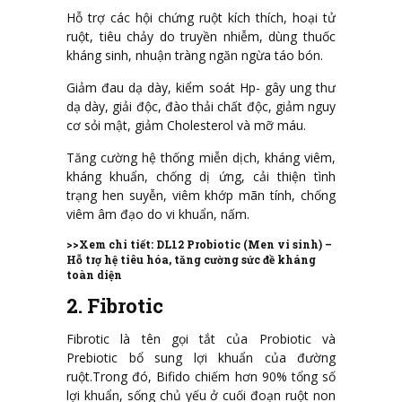
Hỗ trợ các hội chứng ruột kích thích, hoại tử
ruột, tiêu chảy do truyền nhiễm, dùng thuốc
kháng sinh, nhuận tràng ngăn ngừa táo bón.
Giảm đau dạ dày, kiểm soát Hp- gây ung thư
dạ dày, giải độc, đào thải chất độc, giảm nguy
cơ sỏi mật, giảm Cholesterol và mỡ máu.
Tăng cường hệ thống miễn dịch, kháng viêm,
kháng khuẩn, chống dị ứng, cải thiện tình
trạng hen suyễn, viêm khớp mãn tính, chống
viêm âm đạo do vi khuẩn, nấm.
>>Xem chi tiết:
DL12 Probiotic (Men vi sinh) –
Hỗ trợ hệ tiêu hóa, tăng cường sức đề kháng
toàn diện
2. Fibrotic
Fibrotic là tên gọi tắt của Probiotic và
Prebiotic bổ sung lợi khuẩn của đường
ruột.Trong đó, Bifido chiếm hơn 90% tổng số
lợi khuẩn, sống chủ yếu ở cuối đoạn ruột non