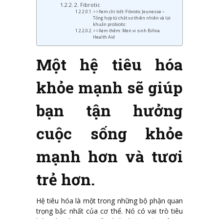
2. Fibrotic
>>Xem chi tiết: Fibrotic Jeunesse –
Tổng hợp từ chất xơ thiên nhiên và lợi
khuẩn probiotic
>>Xem thêm: Men vi sinh Bifina
Health Aid
Một hệ tiêu hóa
khỏe mạnh sẽ giúp
bạn tận hưởng
cuộc sống khỏe
mạnh hơn và tươi
trẻ hơn.
Hệ tiêu hóa là một trong những bộ phận quan
trọng bậc nhất của cơ thể. Nó có vai trò tiêu