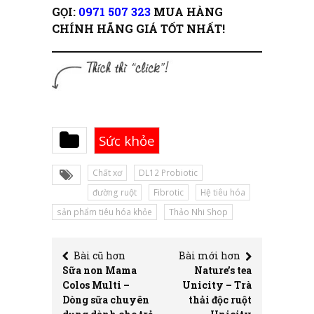
GỌI:
0971 507 323
MUA HÀNG
CHÍNH HÃNG GIÁ TỐT NHẤT!
Sức khỏe
Chất xơ
DL12 Probiotic
đường ruột
Fibrotic
Hệ tiêu hóa
sản phẩm tiêu hóa khỏe
Thảo Nhi Shop
Bài cũ hơn
Bài mới hơn
Sữa non Mama
Nature’s tea
Colos Multi –
Unicity – Trà
Dòng sữa chuyên
thải độc ruột