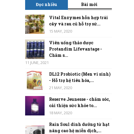
Đọc nhiều
Bài mới
Vital Enzymes hỗn hợp trái
cây và rau củ hỗ trợ sứ...
15 MAY, 2020
Viên uống thảo dược
Protandim Lifevantage -
Chăm s...
11 JUNE, 2021
DL12 Probiotic (Men vi sinh)
- Hỗ trợ hệ tiêu hóa,...
21 MAY, 2020
Reserve Jeunesse - chăm sóc,
cải thiện sức khỏe to...
18 MAY, 2020
Rain Soul dinh dưỡng từ hạt
nâng cao hệ miễn dịch,...