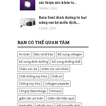
cải thiện sức khỏe to...
18 MAY, 2020
Rain Soul dinh dưỡng từ hạt
nâng cao hệ miễn dịch,...
5 JUNE, 2020
BẠN CÓ THỂ QUAN TÂM
An toàn
Bảo vệ tế bào
Bổ sung collagen
bổ sung dinh dưỡng
bổ sung dưỡng chất
Chăm sóc da
chăm sóc sức khỏe
Chất chống oxy hóa
Chất xơ
Chống oxy hóa
Collagen peptide
Công ty New Image
Firmax3
giảm cân an toàn
Giảm cân hiệu quả
Herbalife
Hệ tiêu hóa
Hỗ trợ miễn dịch