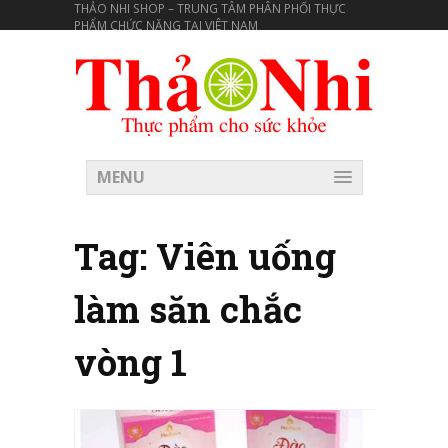
THẢO NHI SHOP – TRUNG TÂM PHÂN PHỐI THỰC
PHẨM CHỨC NĂNG TẠI VIÊT NAM
MENU
Tag:
Viên uống
làm săn chắc
vòng 1