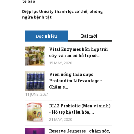
tế bào
Diệp lục Unicity thanh lọc cơ thể, phòng
ngừa bệnh tật
Đọc nhiều
Bài mới
Vital Enzymes hỗn hợp trái
cây và rau củ hỗ trợ sứ...
15 MAY, 2020
Viên uống thảo dược
Protandim Lifevantage -
Chăm s...
11 JUNE, 2021
DL12 Probiotic (Men vi sinh)
- Hỗ trợ hệ tiêu hóa,...
21 MAY, 2020
Reserve Jeunesse - chăm sóc,