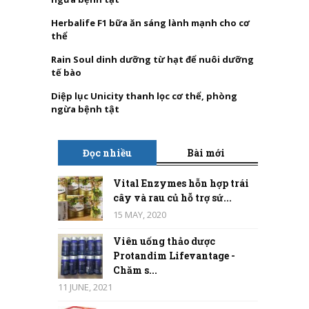
Herbalife F1 bữa ăn sáng lành mạnh cho cơ
thể
Rain Soul dinh dưỡng từ hạt để nuôi dưỡng
tế bào
Diệp lục Unicity thanh lọc cơ thể, phòng
ngừa bệnh tật
Đọc nhiều
Bài mới
Vital Enzymes hỗn hợp trái
cây và rau củ hỗ trợ sứ...
15 MAY, 2020
Viên uống thảo dược
Protandim Lifevantage -
Chăm s...
11 JUNE, 2021