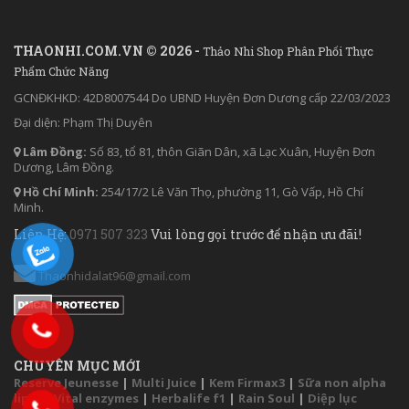
THAONHI.COM.VN © 2026 -
Thảo Nhi Shop Phân Phối Thực
Phẩm Chức Năng
GCNĐKHKD: 42D8007544 Do UBND Huyện Đơn Dương cấp 22/03/2023
Đại diện: Phạm Thị Duyên
Lâm Đồng:
Số 83, tổ 81, thôn Giãn Dân, xã Lạc Xuân, Huyện Đơn
Dương, Lâm Đồng.
Hồ Chí Minh:
254/17/2 Lê Văn Thọ, phường 11, Gò Vấp, Hồ Chí
Minh.
Liên Hệ:
0971 507 323
Vui lòng gọi trước để nhận ưu đãi!
Thaonhidalat96@gmail.com
CHUYÊN MỤC MỚI
Reserve Jeunesse
|
Multi Juice
|
Kem Firmax3
|
Sữa non alpha
lipid
|
Vital enzymes
|
Herbalife f1
|
Rain Soul
|
Diệp lục