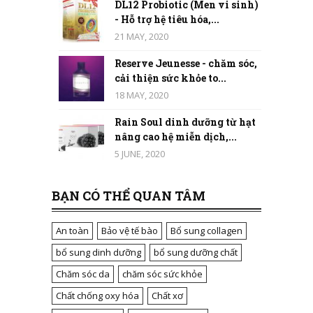
DL12 Probiotic (Men vi sinh)
- Hỗ trợ hệ tiêu hóa,...
21 MAY, 2020
Reserve Jeunesse - chăm sóc,
cải thiện sức khỏe to...
18 MAY, 2020
Rain Soul dinh dưỡng từ hạt
nâng cao hệ miễn dịch,...
5 JUNE, 2020
BẠN CÓ THỂ QUAN TÂM
An toàn
Bảo vệ tế bào
Bổ sung collagen
bổ sung dinh dưỡng
bổ sung dưỡng chất
Chăm sóc da
chăm sóc sức khỏe
Chất chống oxy hóa
Chất xơ