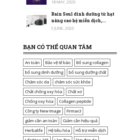
18 MAY, 2020
Rain Soul dinh dưỡng từ hạt
nâng cao hệ miễn dịch,...
5 JUNE, 2020
BẠN CÓ THỂ QUAN TÂM
An toàn
Bảo vệ tế bào
Bổ sung collagen
bổ sung dinh dưỡng
bổ sung dưỡng chất
Chăm sóc da
chăm sóc sức khỏe
Chất chống oxy hóa
Chất xơ
Chống oxy hóa
Collagen peptide
Công ty New Image
Firmax3
giảm cân an toàn
Giảm cân hiệu quả
Herbalife
Hệ tiêu hóa
Hỗ trợ miễn dịch