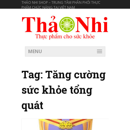
THẢO NHI SHOP – TRUNG TÂM PHÂN PHỐI THỰC
PHẨM CHỨC NĂNG TẠI VIÊT NAM
MENU
Tag:
Tăng cường
sức khỏe tổng
quát