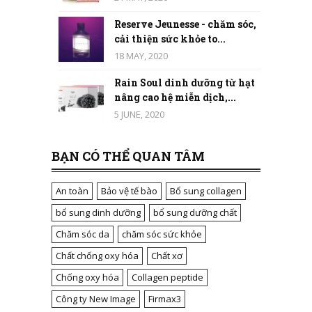
Reserve Jeunesse - chăm sóc,
cải thiện sức khỏe to...
18 MAY, 2020
Rain Soul dinh dưỡng từ hạt
nâng cao hệ miễn dịch,...
5 JUNE, 2020
BẠN CÓ THỂ QUAN TÂM
An toàn
Bảo vệ tế bào
Bổ sung collagen
bổ sung dinh dưỡng
bổ sung dưỡng chất
Chăm sóc da
chăm sóc sức khỏe
Chất chống oxy hóa
Chất xơ
Chống oxy hóa
Collagen peptide
Công ty New Image
Firmax3