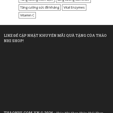
Tăng cường sức đề kháng
Vital Enzymes
Vitamin C
LIKE ĐỂ CẬP NHẬT KHUYẾN MÃI QUÀ TẶNG CỦA THẢO
NHI SHOP!
THAONHI.COM.VN © 2026 -