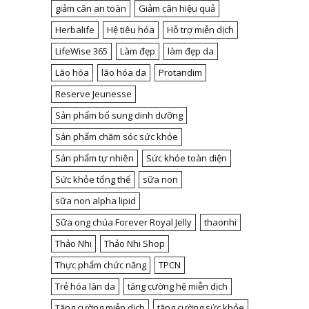
giảm cân an toàn
Giảm cân hiệu quả
Herbalife
Hệ tiêu hóa
Hỗ trợ miễn dịch
LifeWise 365
Làm đẹp
làm đẹp da
Lão hóa
lão hóa da
Protandim
Reserve Jeunesse
Sản phẩm bổ sung dinh dưỡng
Sản phẩm chăm sóc sức khỏe
Sản phẩm tự nhiên
Sức khỏe toàn diện
Sức khỏe tổng thể
sữa non
sữa non alpha lipid
Sữa ong chúa Forever Royal Jelly
thaonhi
Thảo Nhi
Thảo Nhi Shop
Thực phẩm chức năng
TPCN
Trẻ hóa làn da
tăng cường hệ miễn dịch
Tăng cường miễn dịch
tăng cường sức khỏe