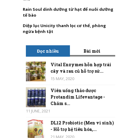
Rain Soul dinh dưỡng từ hạt để nuôi dưỡng
tế bào
Diệp lục Unicity thanh lọc cơ thể, phòng
ngừa bệnh tật
Đọc nhiều
Bài mới
Vital Enzymes hỗn hợp trái
cây và rau củ hỗ trợ sứ...
15 MAY, 2020
Viên uống thảo dược
Protandim Lifevantage -
Chăm s...
11 JUNE, 2021
DL12 Probiotic (Men vi sinh)
- Hỗ trợ hệ tiêu hóa,...
21 MAY, 2020