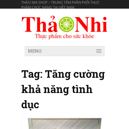
THẢO NHI SHOP – TRUNG TÂM PHÂN PHỐI THỰC
PHẨM CHỨC NĂNG TẠI VIÊT NAM
MENU
Tag:
Tăng cường
khả năng tình
dục