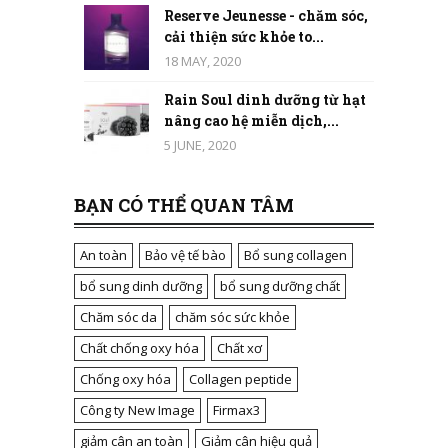
Reserve Jeunesse - chăm sóc,
cải thiện sức khỏe to...
18 MAY, 2020
Rain Soul dinh dưỡng từ hạt
nâng cao hệ miễn dịch,...
5 JUNE, 2020
BẠN CÓ THỂ QUAN TÂM
An toàn
Bảo vệ tế bào
Bổ sung collagen
bổ sung dinh dưỡng
bổ sung dưỡng chất
Chăm sóc da
chăm sóc sức khỏe
Chất chống oxy hóa
Chất xơ
Chống oxy hóa
Collagen peptide
Công ty New Image
Firmax3
giảm cân an toàn
Giảm cân hiệu quả