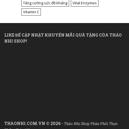
Tăng cường sức đề kháng
Vital Enzymes
Vitamin C
LIKE ĐỂ CẬP NHẬT KHUYẾN MÃI QUÀ TẶNG CỦA THẢO
NHI SHOP!
THAONHI.COM.VN © 2026 -
Thảo Nhi Shop Phân Phối Thực