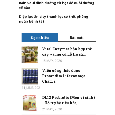
Rain Soul dinh dưỡng từ hạt để nuôi dưỡng
tế bào
Diệp lục Unicity thanh lọc cơ thể, phòng
ngừa bệnh tật
Đọc nhiều
Bài mới
Vital Enzymes hỗn hợp trái
cây và rau củ hỗ trợ sứ...
15 MAY, 2020
Viên uống thảo dược
Protandim Lifevantage -
Chăm s...
11 JUNE, 2021
DL12 Probiotic (Men vi sinh)
- Hỗ trợ hệ tiêu hóa,...
21 MAY, 2020