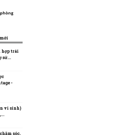
, phòng
 mới
 hợp trái
 sứ...
ợc
tage -
n vi sinh)
...
 chăm sóc,