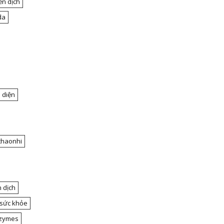
ễn dịch
da
 diện
thaonhi
 dịch
 sức khỏe
nzymes