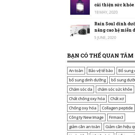
cải thiện sức khỏe t
18 MAY, 2020
Rain Soul dinh dưỡ
nâng cao hệ miễn dị
5 JUNE, 2020
BẠN CÓ THỂ QUAN TÂM
An toàn
Bảo vệ tế bào
Bổ sung 
bổ sung dinh dưỡng
bổ sung dưỡ
Chăm sóc da
chăm sóc sức khỏe
Chất chống oxy hóa
Chất xơ
Chống oxy hóa
Collagen peptide
Công ty New Image
Firmax3
giảm cân an toàn
Giảm cân hiệu q