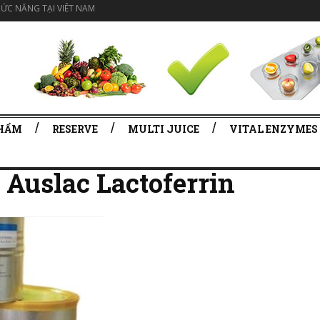
ỨC NĂNG TẠI VIÊT NAM
PHẨM
RESERVE
MULTI JUICE
VITAL ENZYMES
 Auslac Lactoferrin