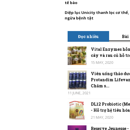
tế bào
Diệp lục Unicity thanh lọc cơ thể
ngừa bệnh tật
Đọc nhiều
Bài
Vital Enzymes hỗn
cây và rau củ hỗ trợ
15 MAY, 2020
Viên uống thảo dư
Protandim Lifevan
Chăm s...
11 JUNE, 2021
DL12 Probiotic (Me
- Hỗ trợ hệ tiêu hóa,
21 MAY, 2020
Reserve Jeunesse -