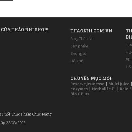
 CỦA THẢO NHI SHOP!
THAONHI.COM.VN
TH
BI
Blog Thảo Nhi
Hư
Sản phẩm
Hướ
Chúng tôi
Phư
Liên hệ
Đổi
CHUYÊN MỤC MỚI
Reserve Jeunesse
|
Multi Juice
enzymes
|
Herbalife f1
|
Rain 
Bio C Plus
n Phối Thực Phẩm Chức Năng
ấp 22/03/2023