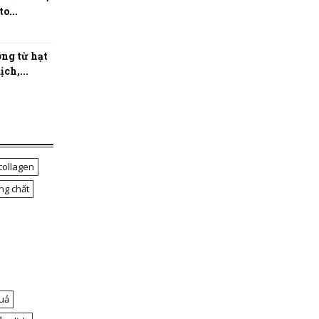
o...
ng từ hạt
ch,...
collagen
ng chất
uả