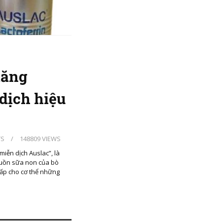
tăng
dịch hiệu
TS
/
148809 VIEWS
iễn dịch Auslac”, là
guồn sữa non của bò
cấp cho cơ thể những