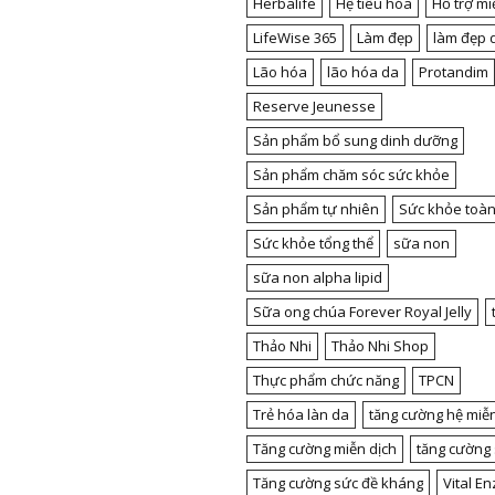
Herbalife
Hệ tiêu hóa
Hỗ trợ mi
LifeWise 365
Làm đẹp
làm đẹp 
Lão hóa
lão hóa da
Protandim
Reserve Jeunesse
Sản phẩm bổ sung dinh dưỡng
Sản phẩm chăm sóc sức khỏe
Sản phẩm tự nhiên
Sức khỏe toàn
Sức khỏe tổng thể
sữa non
sữa non alpha lipid
Sữa ong chúa Forever Royal Jelly
Thảo Nhi
Thảo Nhi Shop
Thực phẩm chức năng
TPCN
Trẻ hóa làn da
tăng cường hệ miễn
Tăng cường miễn dịch
tăng cường
Tăng cường sức đề kháng
Vital E