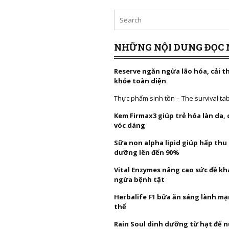
NHỮNG NỘI DUNG ĐỌC 
Reserve ngăn ngừa lão hóa, cải t
khỏe toàn diện
Thực phẩm sinh tồn – The survival ta
Kem Firmax3 giúp trẻ hóa làn da,
vóc dáng
Sữa non alpha lipid giúp hấp thu
dưỡng lên đến 90%
Vital Enzymes nâng cao sức đề k
ngừa bệnh tật
Herbalife F1 bữa ăn sáng lành mạ
thể
Rain Soul dinh dưỡng từ hạt để 