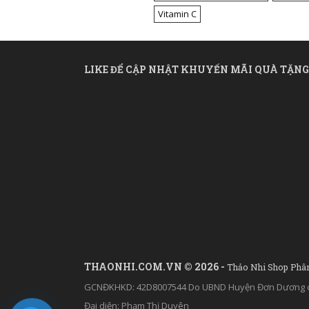
Vitamin C
LIKE ĐỂ CẬP NHẬT KHUYẾN MÃI QUÀ TẶNG
THAONHI.COM.VN © 2026 -
Thảo Nhi Shop Phâ
GCNĐKHKD: 42D8007544 Do UBND Huyện Đơn Dương c
Đại diện: Phạm Thị Duyên