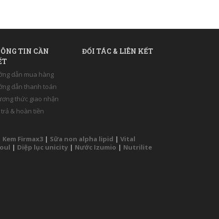
ÔNG TIN CẦN
ĐỐI TÁC & LIÊN KẾT
ẾT
ớng dẫn mua hàng
ng dẫn thanh toán
ơng thức giao nhận
 trả & hoàn tiền
|
Kem Firmax3
|
Sữa non alpha lipid
|
Vital
Soul
|
Diệp lục unicity
|
Nước Izumio
|
Nutrilite