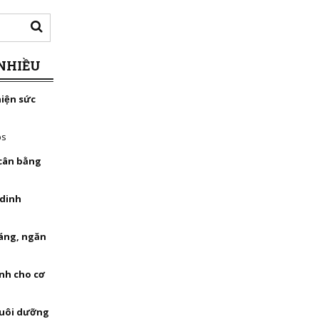
NHIỀU
hiện sức
bs
 cân bằng
 dinh
háng, ngăn
nh cho cơ
nuôi dưỡng