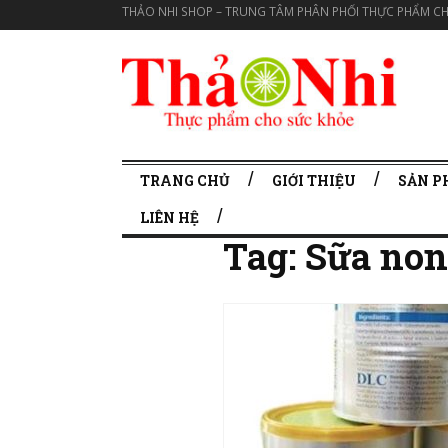
THẢO NHI SHOP – TRUNG TÂM PHÂN PHỐI THỰC PHẨM CH
TRANG CHỦ
GIỚI THIỆU
SẢN 
LIÊN HỆ
Tag:
Sữa non