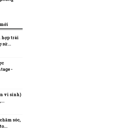
 mới
 hợp trái
 sứ...
ợc
tage -
n vi sinh)
...
 chăm sóc,
o...