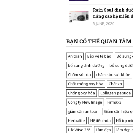
Rain Soul dinh dưỡ
nâng cao hệ miễn dị
5 JUNE, 2020
BẠN CÓ THỂ QUAN TÂM
An toàn
Bảo vệ tế bào
Bổ sung 
bổ sung dinh dưỡng
bổ sung dưỡ
Chăm sóc da
chăm sóc sức khỏe
Chất chống oxy hóa
Chất xơ
Chống oxy hóa
Collagen peptide
Công ty New Image
Firmax3
giảm cân an toàn
Giảm cân hiệu q
Herbalife
Hệ tiêu hóa
Hỗ trợ mi
LifeWise 365
Làm đẹp
làm đẹp 