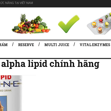
ỨC NĂNG TẠI VIÊT NAM
PHẨM
RESERVE
MULTI JUICE
VITAL ENZYMES
 alpha lipid chính hãng