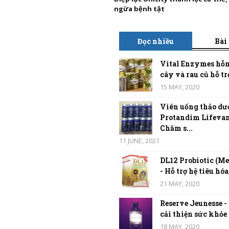
ngừa bệnh tật
Đọc nhiều
Bài
Vital Enzymes hỗn
cây và rau củ hỗ trợ
15 MAY, 2020
Viên uống thảo dư
Protandim Lifevan
Chăm s...
11 JUNE, 2021
DL12 Probiotic (Me
- Hỗ trợ hệ tiêu hóa,
21 MAY, 2020
Reserve Jeunesse -
cải thiện sức khỏe t
18 MAY, 2020