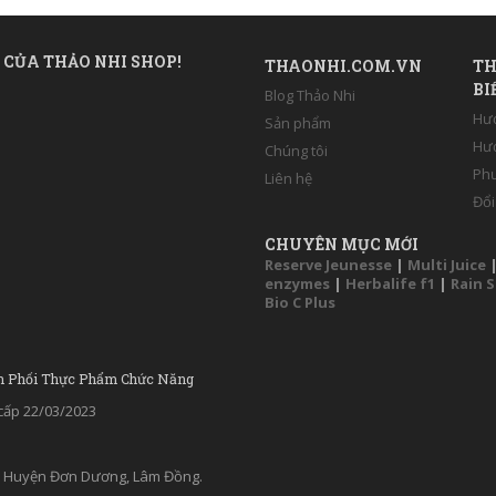
 CỦA THẢO NHI SHOP!
THAONHI.COM.VN
TH
BI
Blog Thảo Nhi
Hư
Sản phẩm
Hướ
Chúng tôi
Phư
Liên hệ
Đổi
CHUYÊN MỤC MỚI
Reserve Jeunesse
|
Multi Juice
enzymes
|
Herbalife f1
|
Rain 
Bio C Plus
n Phối Thực Phẩm Chức Năng
ấp 22/03/2023
ân, Huyện Đơn Dương, Lâm Đồng.