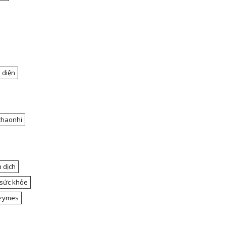
 diện
thaonhi
 dịch
 sức khỏe
nzymes