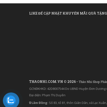
LIKE ĐỂ CẬP NHẬT KHUYẾN MÃI QUÀ TẶNG
THAONHI.COM.VN © 2026 -
Thảo Nhi Shop Phâ
GCNĐKHKD: 42D8007544 Do UBND Huyện Đơn Dương c
Đại diện: Phạm Thị Duyên
Lâm Đồng:
Số 83, tổ 81, thôn Giãn Dân, xã Lạc Xu