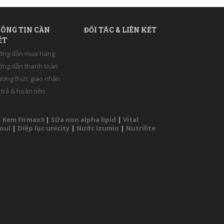
ÔNG TIN CẦN
ĐỐI TÁC & LIÊN KẾT
ẾT
ớng dẫn mua hàng
ng dẫn thanh toán
ơng thức giao nhận
 trả & hoàn tiền
|
Kem Firmax3
|
Sữa non alpha lipid
|
Vital
Soul
|
Diệp lục unicity
|
Nước Izumio
|
Nutrilite