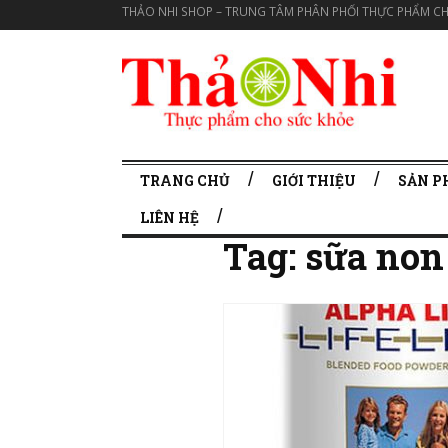
THẢO NHI SHOP – TRUNG TÂM PHÂN PHỐI THỰC PHẨM CH
TRANG CHỦ
GIỚI THIỆU
SẢN 
LIÊN HỆ
Tag:
sữa non