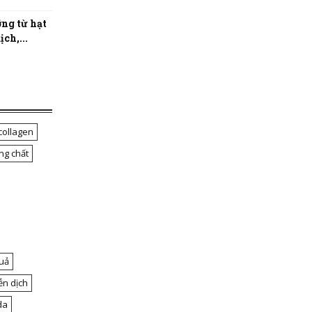
ng từ hạt
ch,...
collagen
ng chất
uả
ễn dịch
da