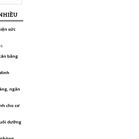
NHIỀU
hiện sức
bs
 cân bằng
 dinh
háng, ngăn
nh cho cơ
nuôi dưỡng
, phòng