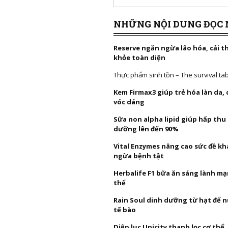
NHỮNG NỘI DUNG ĐỌC 
Reserve ngăn ngừa lão hóa, cải t
khỏe toàn diện
Thực phẩm sinh tồn – The survival ta
Kem Firmax3 giúp trẻ hóa làn da,
vóc dáng
Sữa non alpha lipid giúp hấp thu
dưỡng lên đến 90%
Vital Enzymes nâng cao sức đề k
ngừa bệnh tật
Herbalife F1 bữa ăn sáng lành mạ
thể
Rain Soul dinh dưỡng từ hạt để 
tế bào
Diệp lục Unicity thanh lọc cơ thể