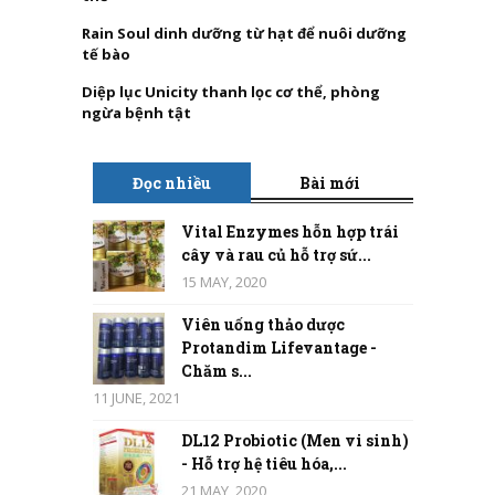
Rain Soul dinh dưỡng từ hạt để nuôi dưỡng
tế bào
Diệp lục Unicity thanh lọc cơ thể, phòng
ngừa bệnh tật
Đọc nhiều
Bài mới
Vital Enzymes hỗn hợp trái
cây và rau củ hỗ trợ sứ...
15 MAY, 2020
Viên uống thảo dược
Protandim Lifevantage -
Chăm s...
11 JUNE, 2021
DL12 Probiotic (Men vi sinh)
- Hỗ trợ hệ tiêu hóa,...
21 MAY, 2020