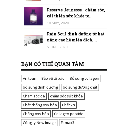
Reserve Jeunesse - chăm sóc,
cải thiện sức khỏe to...
18 MAY, 2020
Rain Soul dinh dưỡng từ hạt
nâng cao hệ miễn dịch,...
5 JUNE, 2020
BẠN CÓ THỂ QUAN TÂM
An toàn
Bảo vệ tế bào
Bổ sung collagen
bổ sung dinh dưỡng
bổ sung dưỡng chất
Chăm sóc da
chăm sóc sức khỏe
Chất chống oxy hóa
Chất xơ
Chống oxy hóa
Collagen peptide
Công ty New Image
Firmax3