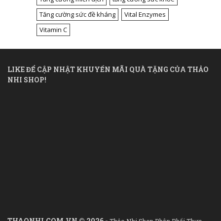
Tăng cường sức đề kháng
Vital Enzymes
Vitamin C
LIKE ĐỂ CẬP NHẬT KHUYẾN MÃI QUÀ TẶNG CỦA THẢO
NHI SHOP!
THAONHI.COM.VN © 2026 -