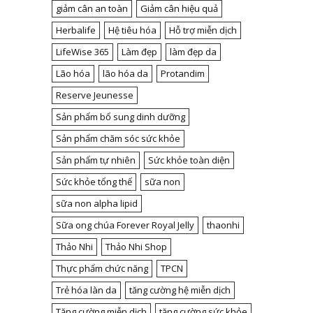
giảm cân an toàn
Giảm cân hiệu quả
Herbalife
Hệ tiêu hóa
Hỗ trợ miễn dịch
LifeWise 365
Làm đẹp
làm đẹp da
Lão hóa
lão hóa da
Protandim
Reserve Jeunesse
Sản phẩm bổ sung dinh dưỡng
Sản phẩm chăm sóc sức khỏe
Sản phẩm tự nhiên
Sức khỏe toàn diện
Sức khỏe tổng thể
sữa non
sữa non alpha lipid
Sữa ong chúa Forever Royal Jelly
thaonhi
Thảo Nhi
Thảo Nhi Shop
Thực phẩm chức năng
TPCN
Trẻ hóa làn da
tăng cường hệ miễn dịch
Tăng cường miễn dịch
tăng cường sức khỏe