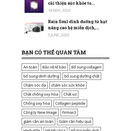
cải thiện sức khỏe to...
18 MAY, 2020
Rain Soul dinh dưỡng từ hạt
nâng cao hệ miễn dịch,...
5 JUNE, 2020
BẠN CÓ THỂ QUAN TÂM
An toàn
Bảo vệ tế bào
Bổ sung collagen
bổ sung dinh dưỡng
bổ sung dưỡng chất
Chăm sóc da
chăm sóc sức khỏe
Chất chống oxy hóa
Chất xơ
Chống oxy hóa
Collagen peptide
Công ty New Image
Firmax3
giảm cân an toàn
Giảm cân hiệu quả
Herbalife
Hệ tiêu hóa
Hỗ trợ miễn dịch