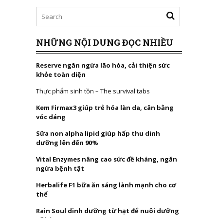
NHỮNG NỘI DUNG ĐỌC NHIỀU
Reserve ngăn ngừa lão hóa, cải thiện sức
khỏe toàn diện
Thực phẩm sinh tồn – The survival tabs
Kem Firmax3 giúp trẻ hóa làn da, cân bằng
vóc dáng
Sữa non alpha lipid giúp hấp thu dinh
dưỡng lên đến 90%
Vital Enzymes nâng cao sức đề kháng, ngăn
ngừa bệnh tật
Herbalife F1 bữa ăn sáng lành mạnh cho cơ
thể
Rain Soul dinh dưỡng từ hạt để nuôi dưỡng