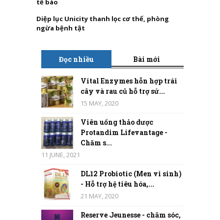
tế bào
Diệp lục Unicity thanh lọc cơ thể, phòng
ngừa bệnh tật
Đọc nhiều
Bài mới
Vital Enzymes hỗn hợp trái
cây và rau củ hỗ trợ sứ...
15 MAY, 2020
Viên uống thảo dược
Protandim Lifevantage -
Chăm s...
11 JUNE, 2021
DL12 Probiotic (Men vi sinh)
- Hỗ trợ hệ tiêu hóa,...
21 MAY, 2020
Reserve Jeunesse - chăm sóc,