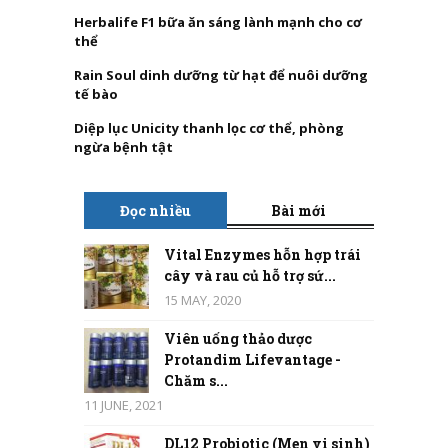
Herbalife F1 bữa ăn sáng lành mạnh cho cơ
thể
Rain Soul dinh dưỡng từ hạt để nuôi dưỡng
tế bào
Diệp lục Unicity thanh lọc cơ thể, phòng
ngừa bệnh tật
Đọc nhiều
Bài mới
Vital Enzymes hỗn hợp trái
cây và rau củ hỗ trợ sứ...
15 MAY, 2020
Viên uống thảo dược
Protandim Lifevantage -
Chăm s...
11 JUNE, 2021
DL12 Probiotic (Men vi sinh)