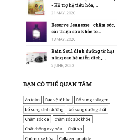
- Hỗ trợ hệ tiêu hóa,...
21 MAY, 2020
Reserve Jeunesse - chăm sóc,
cải thiện sức khỏe to...
18 MAY, 2020
Rain Soul dinh dưỡng từ hạt
nâng cao hệ miễn dịch,...
5 JUNE, 2020
BẠN CÓ THỂ QUAN TÂM
An toàn
Bảo vệ tế bào
Bổ sung collagen
bổ sung dinh dưỡng
bổ sung dưỡng chất
Chăm sóc da
chăm sóc sức khỏe
Chất chống oxy hóa
Chất xơ
Chống oxy hóa
Collagen peptide