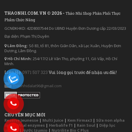
THAONHI.COM.VN © 2026 -
Thảo Nhi Shop Phân Phối Thực
Phẩm Chức Năng
GCNĐKHKD: 42D8007544 Do UBND Huyện Đơn Dương cấp 22/03/2023
Đại diện: Phạm Thị Duyên
Lâm Đồng:
Số 83, tổ 81, thôn Giãn Dân, xã Lạc Xuân, Huyện Đơn
Dương, Lâm Đồng.
Hồ Chí Minh:
254/17/2 Lê Văn Thọ, phường 11, Gò Vấp, Hồ Chí
Minh.
Liên Hệ:
0971 507 323
Vui lòng gọi trước để nhận ưu đãi!
Thaonhidalat96@gmail.com
CHUYÊN MỤC MỚI
Reserve Jeunesse
|
Multi Juice
|
Kem Firmax3
|
Sữa non alpha
lipid
|
Vital enzymes
|
Herbalife f1
|
Rain Soul
|
Diệp lục
unicity
|
Nước Izumio
|
Nutrilite Bio C Plus