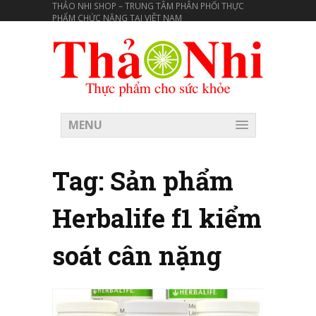
THẢO NHI SHOP – TRUNG TÂM PHÂN PHỐI THỰC
PHẨM CHỨC NĂNG TẠI VIÊT NAM
MENU
Tag:
Sản phẩm
Herbalife f1 kiểm
soát cân nặng