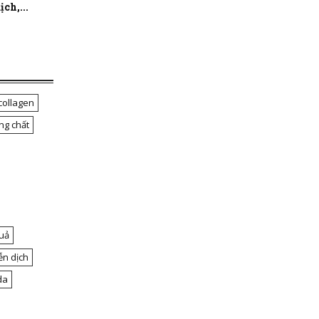
ch,...
collagen
ng chất
uả
ễn dịch
da