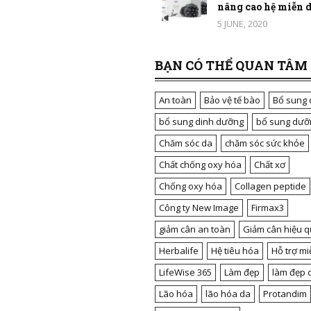
nâng cao hệ miễn dị
5 JUNE, 2020
BẠN CÓ THỂ QUAN TÂM
An toàn
Bảo vệ tế bào
Bổ sung 
bổ sung dinh dưỡng
bổ sung dưỡ
Chăm sóc da
chăm sóc sức khỏe
Chất chống oxy hóa
Chất xơ
Chống oxy hóa
Collagen peptide
Công ty New Image
Firmax3
giảm cân an toàn
Giảm cân hiệu q
Herbalife
Hệ tiêu hóa
Hỗ trợ mi
LifeWise 365
Làm đẹp
làm đẹp 
Lão hóa
lão hóa da
Protandim