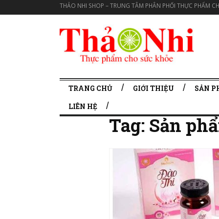
THẢO NHI SHOP – TRUNG TÂM PHÂN PHỐI THỰC PHẨM CH
TRANG CHỦ
GIỚI THIỆU
SẢN 
LIÊN HỆ
Tag:
Sản phẩ