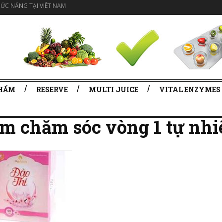
ỨC NĂNG TẠI VIÊT NAM
PHẨM
RESERVE
MULTI JUICE
VITAL ENZYMES
m chăm sóc vòng 1 tự nhi