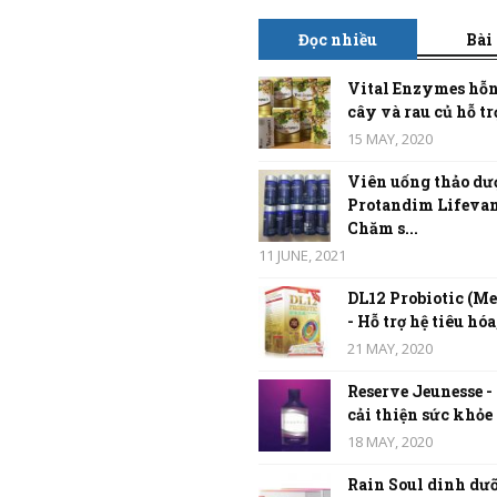
Đọc nhiều
Bài
Vital Enzymes hỗn
cây và rau củ hỗ trợ
15 MAY, 2020
Viên uống thảo dư
Protandim Lifevan
Chăm s...
11 JUNE, 2021
DL12 Probiotic (Me
- Hỗ trợ hệ tiêu hóa,
21 MAY, 2020
Reserve Jeunesse -
cải thiện sức khỏe t
18 MAY, 2020
Rain Soul dinh dưỡ