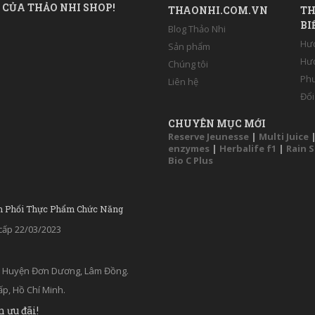
 CỦA THẢO NHI SHOP!
THAONHI.COM.VN
TH
BI
Blog Thảo Nhi
Hư
Sản phẩm
Hướ
Chúng tôi
Phư
Liên hệ
Đổi
CHUYÊN MỤC MỚI
Reserve Jeunesse
|
Multi Juice
enzymes
|
Herbalife f1
|
Rain 
Bio C Plus
n Phối Thực Phẩm Chức Năng
ấp 22/03/2023
ân, Huyện Đơn Dương, Lâm Đồng.
p, Hồ Chí Minh.
n ưu đãi!