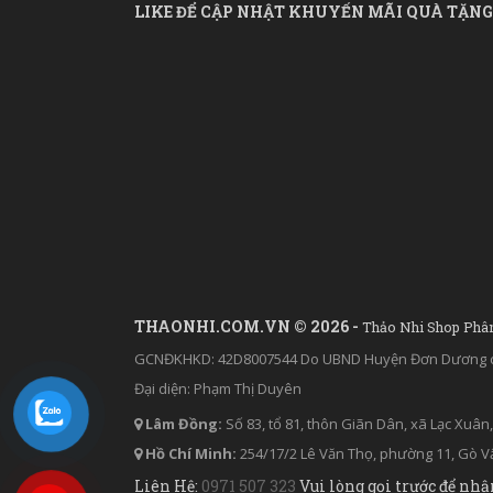
LIKE ĐỂ CẬP NHẬT KHUYẾN MÃI QUÀ TẶNG
THAONHI.COM.VN © 2026 -
Thảo Nhi Shop Phâ
GCNĐKHKD: 42D8007544 Do UBND Huyện Đơn Dương c
Đại diện: Phạm Thị Duyên
Lâm Đồng:
Số 83, tổ 81, thôn Giãn Dân, xã Lạc Xu
Hồ Chí Minh:
254/17/2 Lê Văn Thọ, phường 11, Gò Vấ
Liên Hệ:
0971 507 323
Vui lòng gọi trước để nhậ