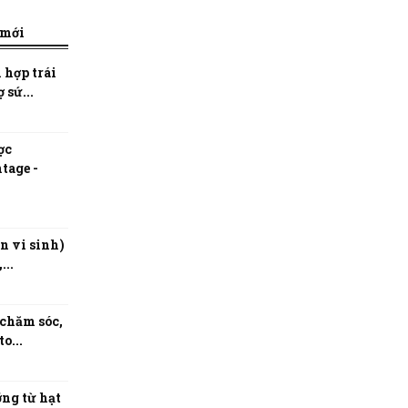
 mới
 hợp trái
 sứ...
ợc
tage -
n vi sinh)
...
 chăm sóc,
o...
ng từ hạt