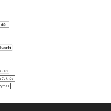
 diện
thaonhi
 dịch
 sức khỏe
nzymes