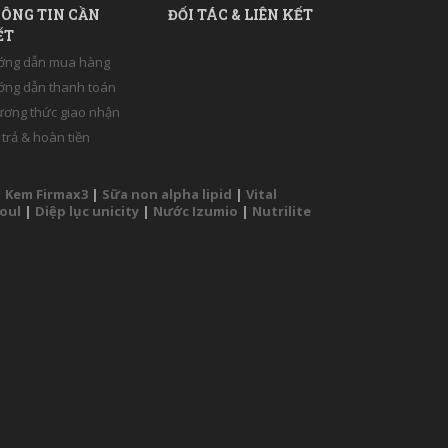
ÔNG TIN CẦN
ĐỐI TÁC & LIÊN KẾT
ẾT
ớng dẫn mua hàng
ng dẫn thanh toán
ơng thức giao nhận
 trả & hoàn tiền
|
Kem Firmax3
|
Sữa non alpha lipid
|
Vital
Soul
|
Diệp lục unicity
|
Nước Izumio
|
Nutrilite