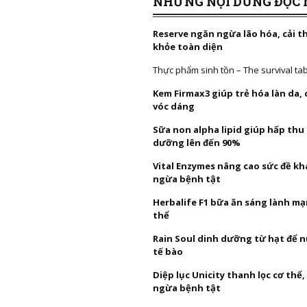
NHỮNG NỘI DUNG ĐỌC 
Reserve ngăn ngừa lão hóa, cải t
khỏe toàn diện
Thực phẩm sinh tồn – The survival ta
Kem Firmax3 giúp trẻ hóa làn da,
vóc dáng
Sữa non alpha lipid giúp hấp thu
dưỡng lên đến 90%
Vital Enzymes nâng cao sức đề k
ngừa bệnh tật
Herbalife F1 bữa ăn sáng lành mạ
thể
Rain Soul dinh dưỡng từ hạt để 
tế bào
Diệp lục Unicity thanh lọc cơ thể
ngừa bệnh tật