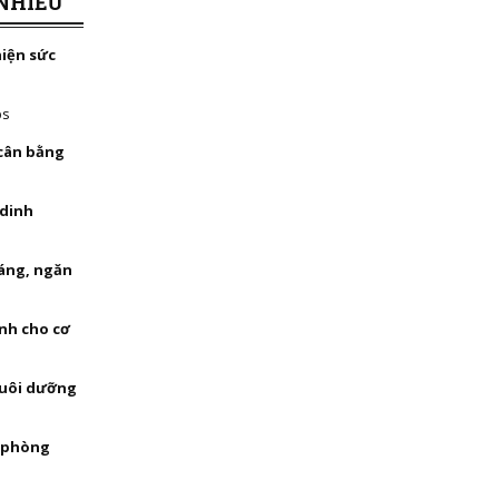
NHIỀU
hiện sức
bs
 cân bằng
 dinh
háng, ngăn
nh cho cơ
nuôi dưỡng
, phòng