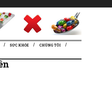
SỨC KHỎE
CHÚNG TÔI
ên