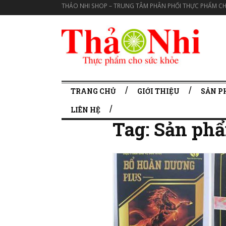
THẢO NHI SHOP – TRUNG TÂM PHÂN PHỐI THỰC PHẨM CH
TRANG CHỦ
GIỚI THIỆU
SẢN 
LIÊN HỆ
Tag:
Sản phẩ