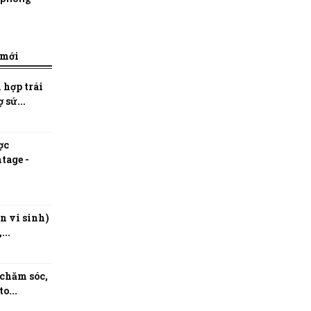
 mới
 hợp trái
 sứ...
ợc
tage -
n vi sinh)
...
 chăm sóc,
o...