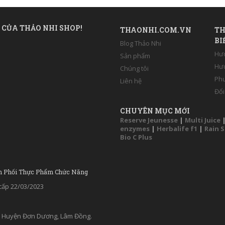
 CỦA THẢO NHI SHOP!
THAONHI.COM.VN
TH
BI
Blog Thảo Nhi
Hư
Sản phẩm
Hướ
Chúng tôi
Phư
Liên hệ
Đổi
CHUYÊN MỤC MỚI
Reserve Jeunesse
|
Multi Juice
enzymes
|
Herbalife f1
|
Rain 
Bio C Plus
n Phối Thực Phẩm Chức Năng
ấp 22/03/2023
ân, Huyện Đơn Dương, Lâm Đồng.