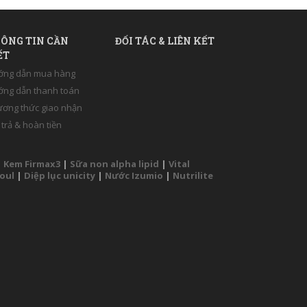
ÔNG TIN CẦN
ĐỐI TÁC & LIÊN KẾT
ẾT
ớng dẫn mua hàng
ng dẫn thanh toán
ơng thức giao nhận
 trả & hoàn tiền
|
Kem Firmax3
|
Sữa non alpha lipid
|
Vital
Soul
|
Diệp lục unicity
|
Nước Izumio
|
Nutrilite