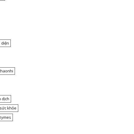
 diện
thaonhi
 dịch
 sức khỏe
nzymes