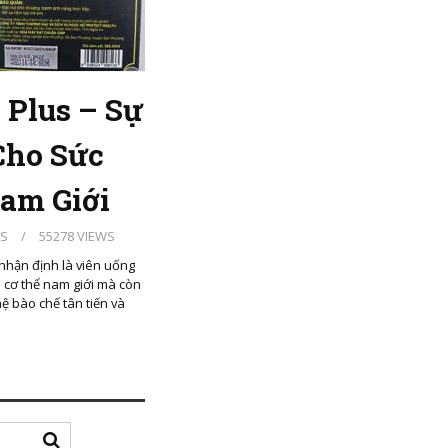
Plus – Sự
Cho Sức
am Giới
S
/
55278 VIEWS
hận định là viên uống
o cơ thể nam giới mà còn
ệ bào chế tân tiến và