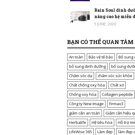
Rain Soul dinh dưỡ
nâng cao hệ miễn dị
5 JUNE, 2020
BẠN CÓ THỂ QUAN TÂM
An toàn
Bảo vệ tế bào
Bổ sung 
bổ sung dinh dưỡng
bổ sung dưỡ
Chăm sóc da
chăm sóc sức khỏe
Chất chống oxy hóa
Chất xơ
Chống oxy hóa
Collagen peptide
Công ty New Image
Firmax3
giảm cân an toàn
Giảm cân hiệu q
Herbalife
Hệ tiêu hóa
Hỗ trợ mi
LifeWise 365
Làm đẹp
làm đẹp 