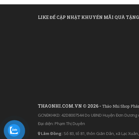
LIKE ĐỂ CẬP NHẬT KHUYẾN MÃI QUÀ TẶNG
THAONHI.COM.VN © 2026 -
Thảo Nhi Shop Phâ
GCNĐKHKD: 42D8007544 Do UBND Huyện Đơn Dương c
Đại diện: Phạm Thị Duyên
Lâm Đồng:
Số 83, tổ 81, thôn Giãn Dân, xã Lạc Xu