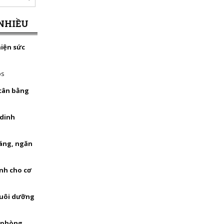
NHIỀU
hiện sức
bs
 cân bằng
 dinh
háng, ngăn
nh cho cơ
nuôi dưỡng
, phòng