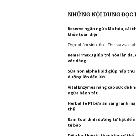
NHỮNG NỘI DUNG ĐỌC 
Reserve ngăn ngừa lão hóa, cải t
khỏe toàn diện
Thực phẩm sinh tồn – The survival ta
Kem Firmax3 giúp trẻ hóa làn da,
vóc dáng
Sữa non alpha lipid giúp hấp thu
dưỡng lên đến 90%
Vital Enzymes nâng cao sức đề k
ngừa bệnh tật
Herbalife F1 bữa ăn sáng lành mạ
thể
Rain Soul dinh dưỡng từ hạt để 
tế bào
Diệp lục Unicity thanh lọc cơ thể