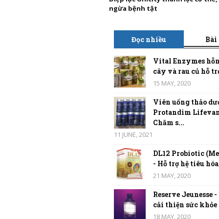
ngừa bệnh tật
Đọc nhiều
Bài
Vital Enzymes hỗn
cây và rau củ hỗ trợ
15 MAY, 2020
Viên uống thảo dư
Protandim Lifevan
Chăm s...
11 JUNE, 2021
DL12 Probiotic (Me
- Hỗ trợ hệ tiêu hóa,
21 MAY, 2020
Reserve Jeunesse -
cải thiện sức khỏe t
18 MAY, 2020