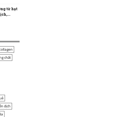
ng từ hạt
ch,...
collagen
ng chất
uả
ễn dịch
da