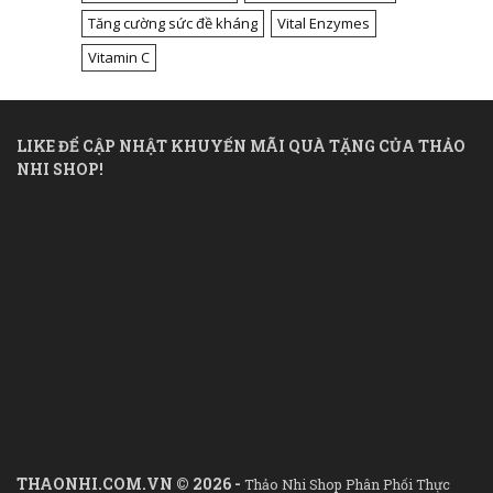
Tăng cường sức đề kháng
Vital Enzymes
Vitamin C
LIKE ĐỂ CẬP NHẬT KHUYẾN MÃI QUÀ TẶNG CỦA THẢO
NHI SHOP!
THAONHI.COM.VN © 2026 -
Thảo Nhi Shop Phân Phối Thực