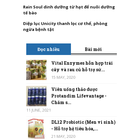
Rain Soul dinh dưỡng từ hạt để nuôi dưỡng
tế bào
Diệp lục Unicity thanh lọc cơ thể, phòng
ngừa bệnh tật
Đọc nhiều
Bài mới
Vital Enzymes hỗn hợp trái
cây và rau củ hỗ trợ sứ...
15 MAY, 2020
Viên uống thảo dược
Protandim Lifevantage -
Chăm s...
11 JUNE, 2021
DL12 Probiotic (Men vi sinh)
- Hỗ trợ hệ tiêu hóa,...
21 MAY, 2020