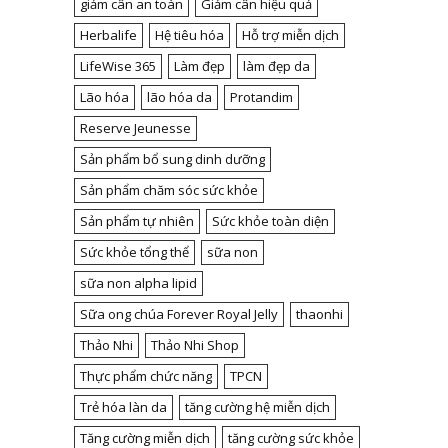
giảm cân an toàn
Giảm cân hiệu quả
Herbalife
Hệ tiêu hóa
Hỗ trợ miễn dịch
LifeWise 365
Làm đẹp
làm đẹp da
Lão hóa
lão hóa da
Protandim
Reserve Jeunesse
Sản phẩm bổ sung dinh dưỡng
Sản phẩm chăm sóc sức khỏe
Sản phẩm tự nhiên
Sức khỏe toàn diện
Sức khỏe tổng thể
sữa non
sữa non alpha lipid
Sữa ong chúa Forever Royal Jelly
thaonhi
Thảo Nhi
Thảo Nhi Shop
Thực phẩm chức năng
TPCN
Trẻ hóa làn da
tăng cường hệ miễn dịch
Tăng cường miễn dịch
tăng cường sức khỏe