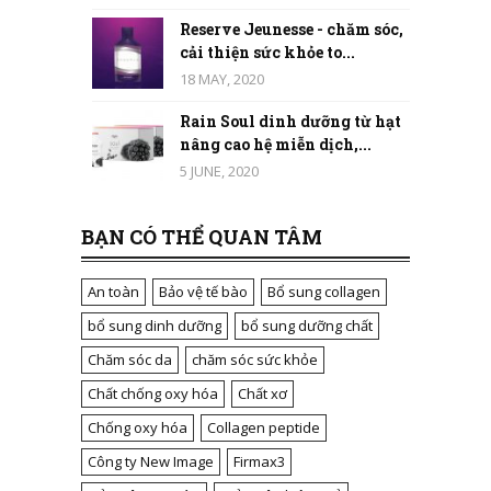
Reserve Jeunesse - chăm sóc,
cải thiện sức khỏe to...
18 MAY, 2020
Rain Soul dinh dưỡng từ hạt
nâng cao hệ miễn dịch,...
5 JUNE, 2020
BẠN CÓ THỂ QUAN TÂM
An toàn
Bảo vệ tế bào
Bổ sung collagen
bổ sung dinh dưỡng
bổ sung dưỡng chất
Chăm sóc da
chăm sóc sức khỏe
Chất chống oxy hóa
Chất xơ
Chống oxy hóa
Collagen peptide
Công ty New Image
Firmax3