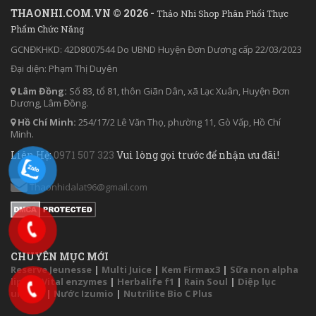
THAONHI.COM.VN © 2026 -
Thảo Nhi Shop Phân Phối Thực
Phẩm Chức Năng
GCNĐKHKD: 42D8007544 Do UBND Huyện Đơn Dương cấp 22/03/2023
Đại diện: Phạm Thị Duyên
Lâm Đồng:
Số 83, tổ 81, thôn Giãn Dân, xã Lạc Xuân, Huyện Đơn
Dương, Lâm Đồng.
Hồ Chí Minh:
254/17/2 Lê Văn Thọ, phường 11, Gò Vấp, Hồ Chí
Minh.
Liên Hệ:
0971 507 323
Vui lòng gọi trước để nhận ưu đãi!
Thaonhidalat96@gmail.com
CHUYÊN MỤC MỚI
Reserve Jeunesse
|
Multi Juice
|
Kem Firmax3
|
Sữa non alpha
lipid
|
Vital enzymes
|
Herbalife f1
|
Rain Soul
|
Diệp lục
unicity
|
Nước Izumio
|
Nutrilite Bio C Plus