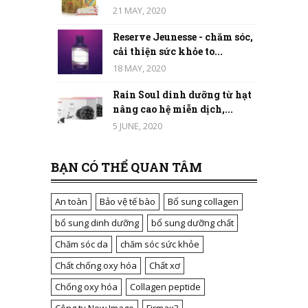
21 MAY, 2020
Reserve Jeunesse - chăm sóc,
cải thiện sức khỏe to...
18 MAY, 2020
Rain Soul dinh dưỡng từ hạt
nâng cao hệ miễn dịch,...
5 JUNE, 2020
BẠN CÓ THỂ QUAN TÂM
An toàn
Bảo vệ tế bào
Bổ sung collagen
bổ sung dinh dưỡng
bổ sung dưỡng chất
Chăm sóc da
chăm sóc sức khỏe
Chất chống oxy hóa
Chất xơ
Chống oxy hóa
Collagen peptide