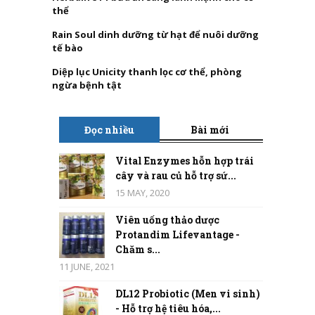
thể
Rain Soul dinh dưỡng từ hạt để nuôi dưỡng
tế bào
Diệp lục Unicity thanh lọc cơ thể, phòng
ngừa bệnh tật
Đọc nhiều
Bài mới
Vital Enzymes hỗn hợp trái
cây và rau củ hỗ trợ sứ...
15 MAY, 2020
Viên uống thảo dược
Protandim Lifevantage -
Chăm s...
11 JUNE, 2021
DL12 Probiotic (Men vi sinh)
- Hỗ trợ hệ tiêu hóa,...