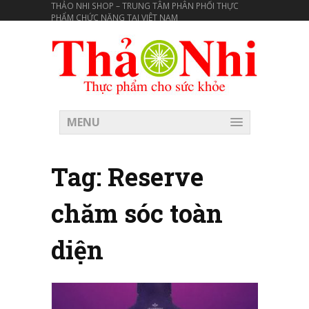
THẢO NHI SHOP – TRUNG TÂM PHÂN PHỐI THỰC
PHẨM CHỨC NĂNG TẠI VIÊT NAM
MENU
Tag:
Reserve
chăm sóc toàn
diện