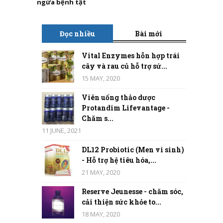
ngừa bệnh tật
Đọc nhiều
Bài mới
Vital Enzymes hỗn hợp trái
cây và rau củ hỗ trợ sứ...
15 MAY, 2020
Viên uống thảo dược
Protandim Lifevantage -
Chăm s...
11 JUNE, 2021
DL12 Probiotic (Men vi sinh)
- Hỗ trợ hệ tiêu hóa,...
21 MAY, 2020
Reserve Jeunesse - chăm sóc,
cải thiện sức khỏe to...
18 MAY, 2020