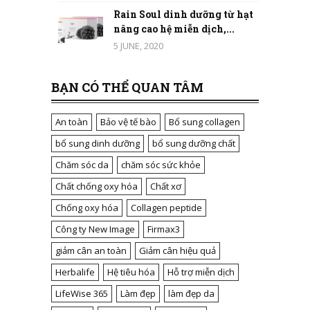
Rain Soul dinh dưỡng từ hạt
nâng cao hệ miễn dịch,...
5 JUNE, 2020
BẠN CÓ THỂ QUAN TÂM
An toàn
Bảo vệ tế bào
Bổ sung collagen
bổ sung dinh dưỡng
bổ sung dưỡng chất
Chăm sóc da
chăm sóc sức khỏe
Chất chống oxy hóa
Chất xơ
Chống oxy hóa
Collagen peptide
Công ty New Image
Firmax3
giảm cân an toàn
Giảm cân hiệu quả
Herbalife
Hệ tiêu hóa
Hỗ trợ miễn dịch
LifeWise 365
Làm đẹp
làm đẹp da