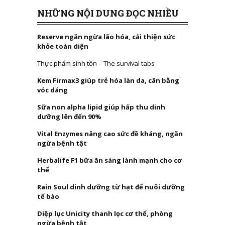
NHỮNG NỘI DUNG ĐỌC NHIỀU
Reserve ngăn ngừa lão hóa, cải thiện sức
khỏe toàn diện
Thực phẩm sinh tồn – The survival tabs
Kem Firmax3 giúp trẻ hóa làn da, cân bằng
vóc dáng
Sữa non alpha lipid giúp hấp thu dinh
dưỡng lên đến 90%
Vital Enzymes nâng cao sức đề kháng, ngăn
ngừa bệnh tật
Herbalife F1 bữa ăn sáng lành mạnh cho cơ
thể
Rain Soul dinh dưỡng từ hạt để nuôi dưỡng
tế bào
Diệp lục Unicity thanh lọc cơ thể, phòng
ngừa bệnh tật