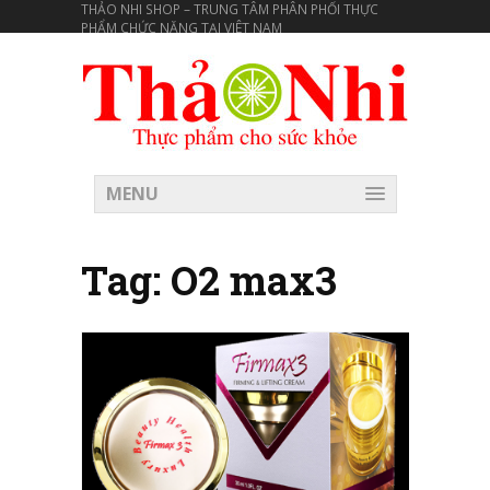
THẢO NHI SHOP – TRUNG TÂM PHÂN PHỐI THỰC
PHẨM CHỨC NĂNG TẠI VIÊT NAM
MENU
Tag:
O2 max3