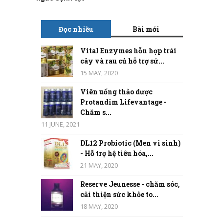
Đọc nhiều
Bài mới
Vital Enzymes hỗn hợp trái
cây và rau củ hỗ trợ sứ...
15 MAY, 2020
Viên uống thảo dược
Protandim Lifevantage -
Chăm s...
11 JUNE, 2021
DL12 Probiotic (Men vi sinh)
- Hỗ trợ hệ tiêu hóa,...
21 MAY, 2020
Reserve Jeunesse - chăm sóc,
cải thiện sức khỏe to...
18 MAY, 2020