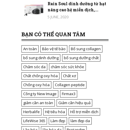
Rain Soul dinh dưỡng từ hạt
nâng cao hệ miễn dịch,...
5 JUNE, 2020
BẠN CÓ THỂ QUAN TÂM
An toàn
Bảo vệ tế bào
Bổ sung collagen
bổ sung dinh dưỡng
bổ sung dưỡng chất
Chăm sóc da
chăm sóc sức khỏe
Chất chống oxy hóa
Chất xơ
Chống oxy hóa
Collagen peptide
Công ty New Image
Firmax3
giảm cân an toàn
Giảm cân hiệu quả
Herbalife
Hệ tiêu hóa
Hỗ trợ miễn dịch
LifeWise 365
Làm đẹp
làm đẹp da
Lão hóa
lão hóa da
Protandim