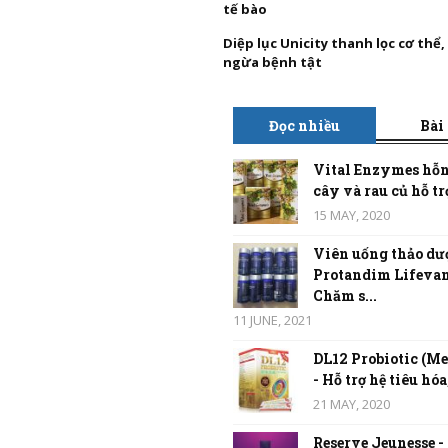
tế bào
Diệp lục Unicity thanh lọc cơ thể
ngừa bệnh tật
Đọc nhiều
Bài
Vital Enzymes hỗn
cây và rau củ hỗ trợ
15 MAY, 2020
Viên uống thảo dư
Protandim Lifevan
Chăm s...
11 JUNE, 2021
DL12 Probiotic (Me
- Hỗ trợ hệ tiêu hóa,
21 MAY, 2020
Reserve Jeunesse -