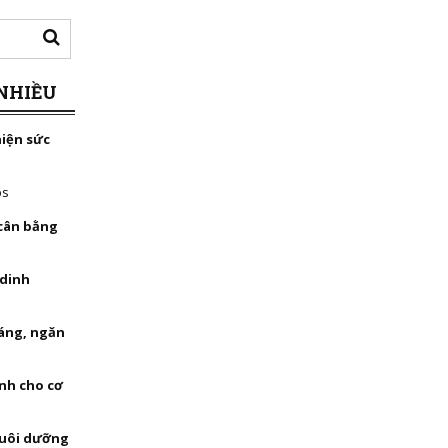
NHIỀU
hiện sức
bs
 cân bằng
 dinh
háng, ngăn
nh cho cơ
nuôi dưỡng