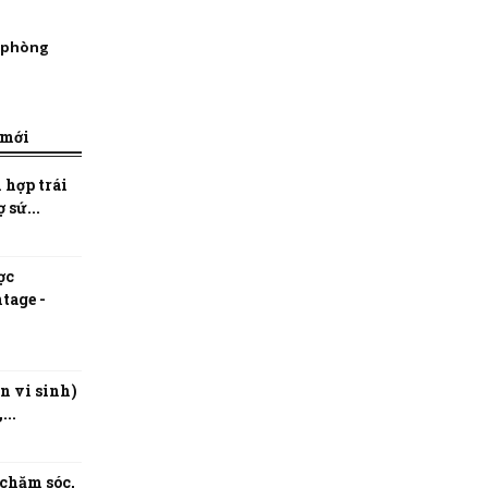
, phòng
 mới
 hợp trái
 sứ...
ợc
tage -
n vi sinh)
...
 chăm sóc,