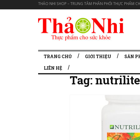
THẢO NHI SHOP – TRUNG TÂM PHÂN PHỐI THỰC PHẨM CH
TRANG CHỦ
GIỚI THIỆU
SẢN 
LIÊN HỆ
Tag:
nutrili