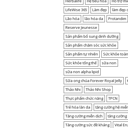
Herbalife
Hệ tiêu hóa
Hỗ trợ mi
LifeWise 365
Làm đẹp
làm đẹp 
Lão hóa
lão hóa da
Protandim
Reserve Jeunesse
Sản phẩm bổ sung dinh dưỡng
Sản phẩm chăm sóc sức khỏe
Sản phẩm tự nhiên
Sức khỏe toàn
Sức khỏe tổng thể
sữa non
sữa non alpha lipid
Sữa ong chúa Forever Royal Jelly
Thảo Nhi
Thảo Nhi Shop
Thực phẩm chức năng
TPCN
Trẻ hóa làn da
tăng cường hệ miễn
Tăng cường miễn dịch
tăng cường
Tăng cường sức đề kháng
Vital E