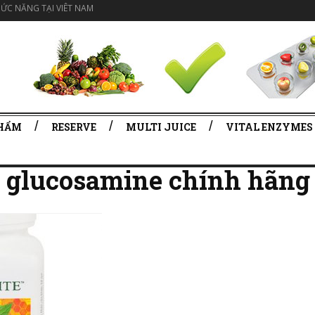
ỨC NĂNG TẠI VIÊT NAM
PHẨM
RESERVE
MULTI JUICE
VITAL ENZYMES
te glucosamine chính hãng