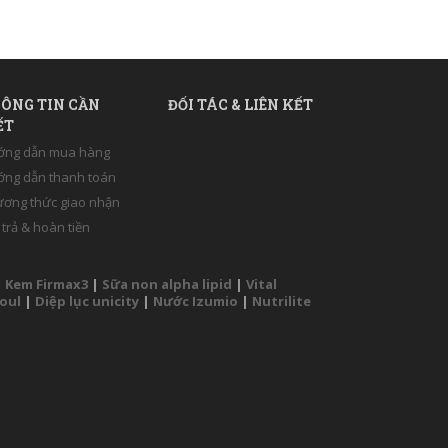
ÔNG TIN CẦN
ĐỐI TÁC & LIÊN KẾT
ẾT
ớng dẫn mua hàng
ng dẫn thanh toán
ơng thức giao nhận
 trả & hoàn tiền
|
Kem Firmax3
|
Sữa non alpha lipid
|
Vital
Soul
|
Diệp lục unicity
|
Nước Izumio
|
Nutrilite