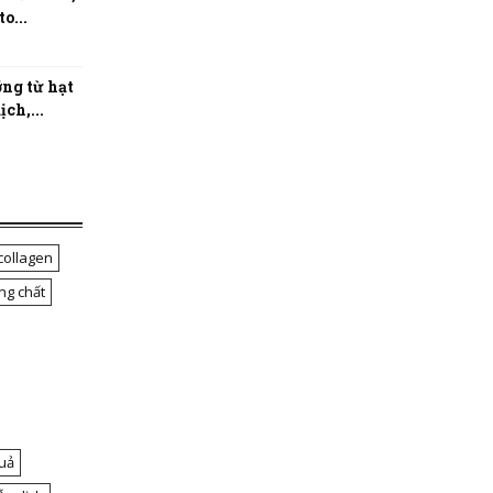
o...
ng từ hạt
ch,...
collagen
ng chất
uả