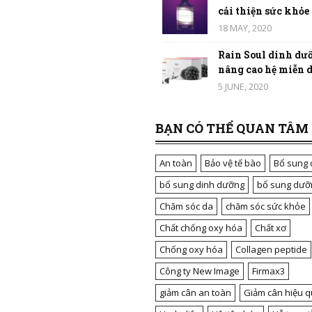
cải thiện sức khỏe t
18 MAY, 2020
Rain Soul dinh dưỡ
nâng cao hệ miễn dị
5 JUNE, 2020
BẠN CÓ THỂ QUAN TÂM
An toàn
Bảo vệ tế bào
Bổ sung 
bổ sung dinh dưỡng
bổ sung dưỡ
Chăm sóc da
chăm sóc sức khỏe
Chất chống oxy hóa
Chất xơ
Chống oxy hóa
Collagen peptide
Công ty New Image
Firmax3
giảm cân an toàn
Giảm cân hiệu q