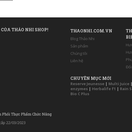
 CỦA THẢO NHI SHOP!
THAONHI.COM.VN
TH
BI
Blog Thảo Nhi
Hư
Sản phẩm
Hướ
Chúng tôi
Phư
Liên hệ
Đổi
CHUYÊN MỤC MỚI
Reserve Jeunesse
|
Multi Juice
enzymes
|
Herbalife f1
|
Rain 
Bio C Plus
n Phối Thực Phẩm Chức Năng
ấp 22/03/2023