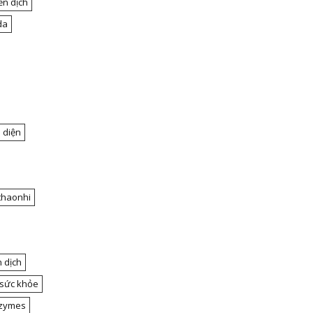
ễn dịch
da
 diện
thaonhi
 dịch
 sức khỏe
nzymes