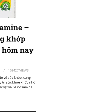
samine –
g khớp
 hôm nay
S
/
163427 VIEWS
ảo vệ sức khỏe, cung
uy trì sức khỏe khớp nhờ
ực vật và Glucosamine.