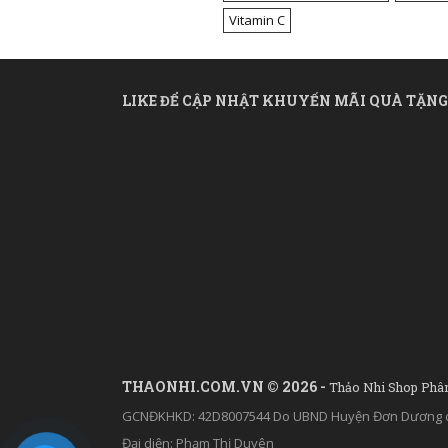
Vitamin C
LIKE ĐỂ CẬP NHẬT KHUYẾN MÃI QUÀ TẶNG
THAONHI.COM.VN © 2026 -
Thảo Nhi Shop Phâ
GCNĐKHKD: 42D8007544 Do UBND Huyện Đơn Dương c
Đại diện: Phạm Thị Duyên