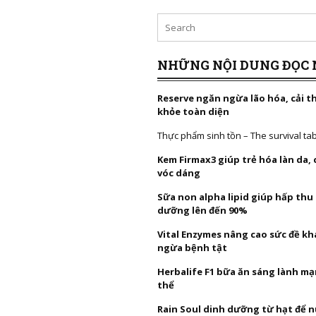
NHỮNG NỘI DUNG ĐỌC 
Reserve ngăn ngừa lão hóa, cải t
khỏe toàn diện
Thực phẩm sinh tồn – The survival ta
Kem Firmax3 giúp trẻ hóa làn da,
vóc dáng
Sữa non alpha lipid giúp hấp thu
dưỡng lên đến 90%
Vital Enzymes nâng cao sức đề k
ngừa bệnh tật
Herbalife F1 bữa ăn sáng lành mạ
thể
Rain Soul dinh dưỡng từ hạt để 