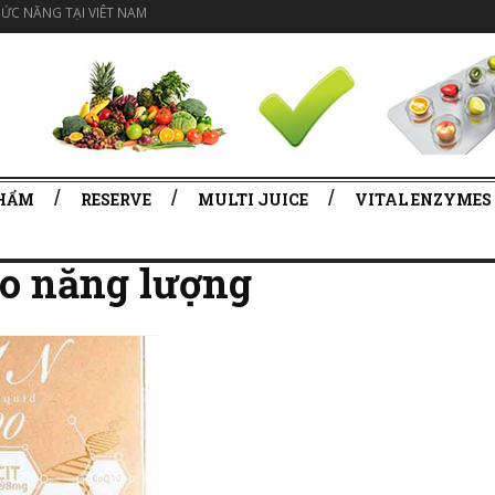
ỨC NĂNG TẠI VIÊT NAM
PHẨM
RESERVE
MULTI JUICE
VITAL ENZYMES
o năng lượng