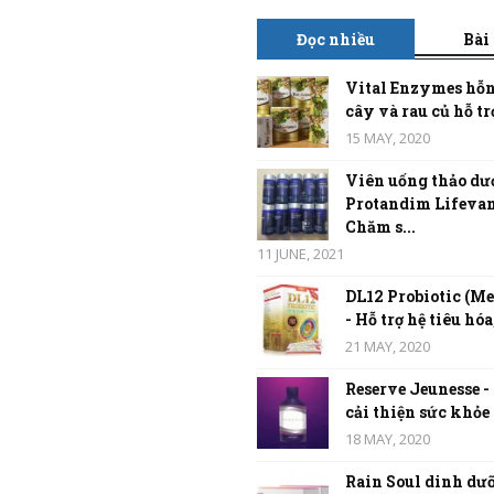
Đọc nhiều
Bài
Vital Enzymes hỗn
cây và rau củ hỗ trợ
15 MAY, 2020
Viên uống thảo dư
Protandim Lifevan
Chăm s...
11 JUNE, 2021
DL12 Probiotic (Me
- Hỗ trợ hệ tiêu hóa,
21 MAY, 2020
Reserve Jeunesse -
cải thiện sức khỏe t
18 MAY, 2020
Rain Soul dinh dưỡ