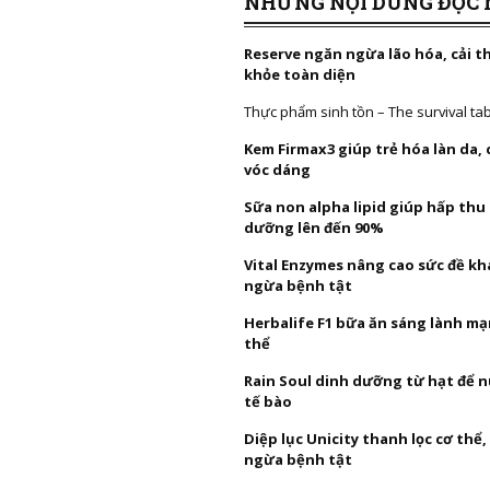
NHỮNG NỘI DUNG ĐỌC 
Reserve ngăn ngừa lão hóa, cải t
khỏe toàn diện
Thực phẩm sinh tồn – The survival ta
Kem Firmax3 giúp trẻ hóa làn da,
vóc dáng
Sữa non alpha lipid giúp hấp thu
dưỡng lên đến 90%
Vital Enzymes nâng cao sức đề k
ngừa bệnh tật
Herbalife F1 bữa ăn sáng lành mạ
thể
Rain Soul dinh dưỡng từ hạt để 
tế bào
Diệp lục Unicity thanh lọc cơ thể
ngừa bệnh tật