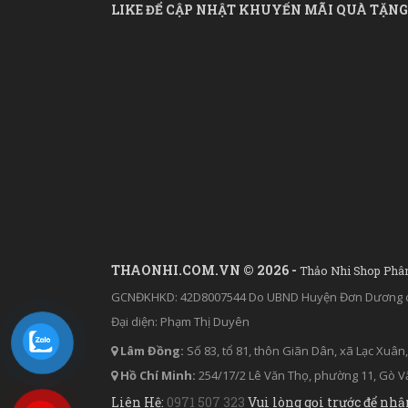
LIKE ĐỂ CẬP NHẬT KHUYẾN MÃI QUÀ TẶNG
THAONHI.COM.VN © 2026 -
Thảo Nhi Shop Phâ
GCNĐKHKD: 42D8007544 Do UBND Huyện Đơn Dương c
Đại diện: Phạm Thị Duyên
Lâm Đồng:
Số 83, tổ 81, thôn Giãn Dân, xã Lạc Xu
Hồ Chí Minh:
254/17/2 Lê Văn Thọ, phường 11, Gò Vấ
Liên Hệ:
0971 507 323
Vui lòng gọi trước để nhậ