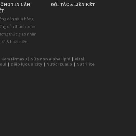
ÔNG TIN CẦN
ĐỐI TÁC & LIÊN KẾT
ẾT
ớng dẫn mua hàng
ng dẫn thanh toán
ơng thức giao nhận
 trả & hoàn tiền
|
Kem Firmax3
|
Sữa non alpha lipid
|
Vital
Soul
|
Diệp lục unicity
|
Nước Izumio
|
Nutrilite