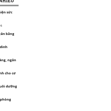
NHIỀU
hiện sức
bs
 cân bằng
 dinh
háng, ngăn
nh cho cơ
nuôi dưỡng
, phòng