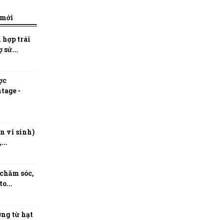
 mới
 hợp trái
 sứ...
ợc
tage -
n vi sinh)
...
 chăm sóc,
o...
ng từ hạt