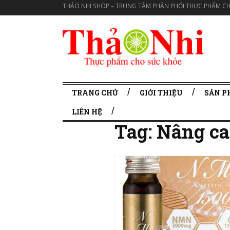
THẢO NHI SHOP – TRUNG TÂM PHÂN PHỐI THỰC PHẨM CH
TRANG CHỦ
GIỚI THIỆU
SẢN 
LIÊN HỆ
Tag:
Nâng ca