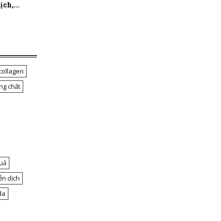
ch,...
collagen
ng chất
uả
ễn dịch
da