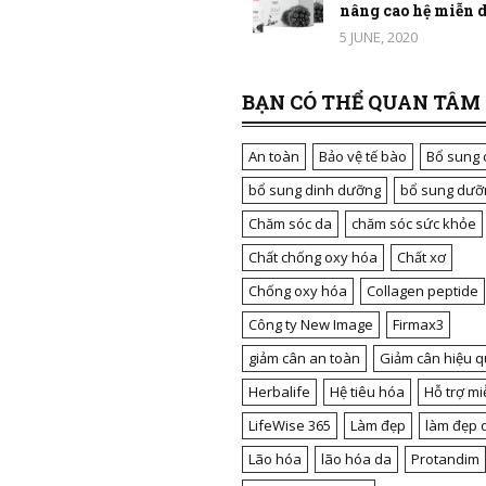
nâng cao hệ miễn dị
5 JUNE, 2020
BẠN CÓ THỂ QUAN TÂM
An toàn
Bảo vệ tế bào
Bổ sung 
bổ sung dinh dưỡng
bổ sung dưỡ
Chăm sóc da
chăm sóc sức khỏe
Chất chống oxy hóa
Chất xơ
Chống oxy hóa
Collagen peptide
Công ty New Image
Firmax3
giảm cân an toàn
Giảm cân hiệu q
Herbalife
Hệ tiêu hóa
Hỗ trợ mi
LifeWise 365
Làm đẹp
làm đẹp 
Lão hóa
lão hóa da
Protandim