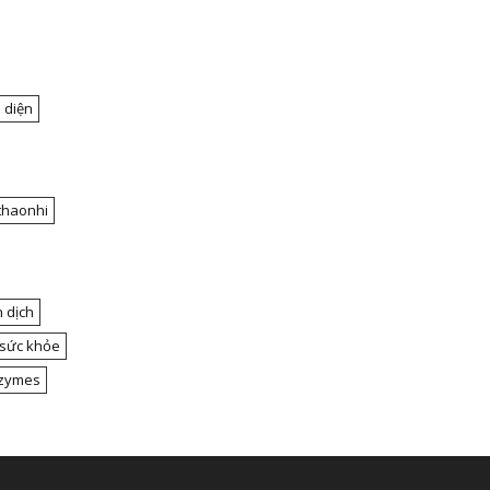
 diện
thaonhi
 dịch
 sức khỏe
nzymes