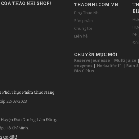
 CỦA THẢO NHI SHOP!
THAONHI.COM.VN
TH
BI
Blog Thảo Nhi
Hư
Sản phẩm
Hướ
Chúng tôi
Phư
Liên hệ
Đổi
CHUYÊN MỤC MỚI
Reserve Jeunesse
|
Multi Juice
enzymes
|
Herbalife f1
|
Rain 
Bio C Plus
n Phối Thực Phẩm Chức Năng
ấp 22/03/2023
ân, Huyện Đơn Dương, Lâm Đồng.
p, Hồ Chí Minh.
n ưu đãi!