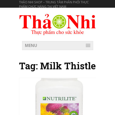
THẢO NHI SHOP – TRUNG TÂM PHÂN PHỐI THỰC
PHẨM CHỨC NĂNG TẠI VIÊT NAM
MENU
Tag:
Milk Thistle