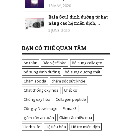
18 MAY, 2020
Rain Soul dinh dưỡng từ hạt
nâng cao hệ miễn dịch,...
5 JUNE, 2020
BẠN CÓ THỂ QUAN TÂM
An toàn
Bảo vệ tế bào
Bổ sung collagen
bổ sung dinh dưỡng
bổ sung dưỡng chất
Chăm sóc da
chăm sóc sức khỏe
Chất chống oxy hóa
Chất xơ
Chống oxy hóa
Collagen peptide
Công ty New Image
Firmax3
giảm cân an toàn
Giảm cân hiệu quả
Herbalife
Hệ tiêu hóa
Hỗ trợ miễn dịch