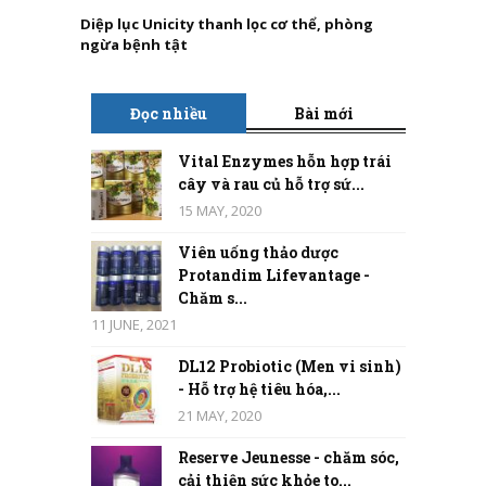
Diệp lục Unicity thanh lọc cơ thể, phòng
ngừa bệnh tật
Đọc nhiều
Bài mới
Vital Enzymes hỗn hợp trái
cây và rau củ hỗ trợ sứ...
15 MAY, 2020
Viên uống thảo dược
Protandim Lifevantage -
Chăm s...
11 JUNE, 2021
DL12 Probiotic (Men vi sinh)
- Hỗ trợ hệ tiêu hóa,...
21 MAY, 2020
Reserve Jeunesse - chăm sóc,
cải thiện sức khỏe to...