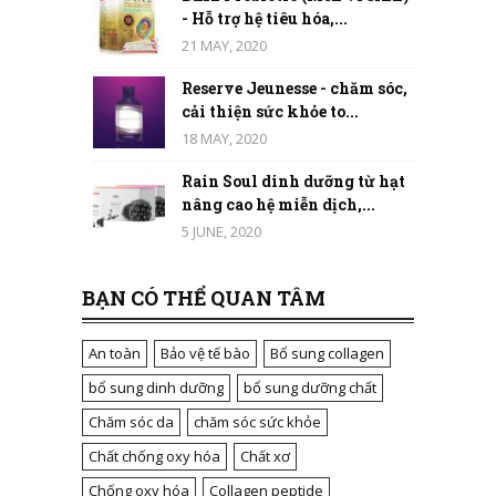
- Hỗ trợ hệ tiêu hóa,...
21 MAY, 2020
Reserve Jeunesse - chăm sóc,
cải thiện sức khỏe to...
18 MAY, 2020
Rain Soul dinh dưỡng từ hạt
nâng cao hệ miễn dịch,...
5 JUNE, 2020
BẠN CÓ THỂ QUAN TÂM
An toàn
Bảo vệ tế bào
Bổ sung collagen
bổ sung dinh dưỡng
bổ sung dưỡng chất
Chăm sóc da
chăm sóc sức khỏe
Chất chống oxy hóa
Chất xơ
Chống oxy hóa
Collagen peptide