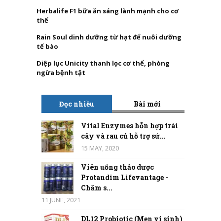
Herbalife F1 bữa ăn sáng lành mạnh cho cơ
thể
Rain Soul dinh dưỡng từ hạt để nuôi dưỡng
tế bào
Diệp lục Unicity thanh lọc cơ thể, phòng
ngừa bệnh tật
Đọc nhiều
Bài mới
Vital Enzymes hỗn hợp trái
cây và rau củ hỗ trợ sứ...
15 MAY, 2020
Viên uống thảo dược
Protandim Lifevantage -
Chăm s...
11 JUNE, 2021
DL12 Probiotic (Men vi sinh)