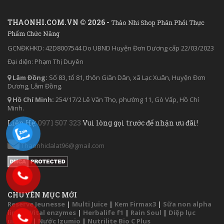
THAONHI.COM.VN © 2026 -
Thảo Nhi Shop Phân Phối Thực
Phẩm Chức Năng
GCNĐKHKD: 42D8007544 Do UBND Huyện Đơn Dương cấp 22/03/2023
Đại diện: Phạm Thị Duyên
Lâm Đồng:
Số 83, tổ 81, thôn Giãn Dân, xã Lạc Xuân, Huyện Đơn
Dương, Lâm Đồng.
Hồ Chí Minh:
254/17/2 Lê Văn Thọ, phường 11, Gò Vấp, Hồ Chí
Minh.
Liên Hệ:
0971 507 323
Vui lòng gọi trước để nhận ưu đãi!
Thaonhidalat96@gmail.com
CHUYÊN MỤC MỚI
Reserve Jeunesse
|
Multi Juice
|
Kem Firmax3
|
Sữa non alpha
lipid
|
Vital enzymes
|
Herbalife f1
|
Rain Soul
|
Diệp lục
unicity
|
Nước Izumio
|
Nutrilite Bio C Plus