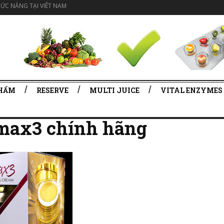
ỨC NĂNG TẠI VIÊT NAM
PHẨM
RESERVE
MULTI JUICE
VITAL ENZYMES
max3 chính hãng