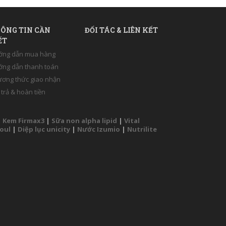
ÔNG TIN CẦN
ĐỐI TÁC & LIÊN KẾT
ẾT
ớng dẫn mua hàng
ng dẫn thanh toán
ơng thức giao nhận
 trả & hoàn tiền
|
Kem Firmax3
|
Sữa non alpha lipid
|
Vital
Soul
|
Diệp lục unicity
|
Nước Izumio
|
Nutrilite