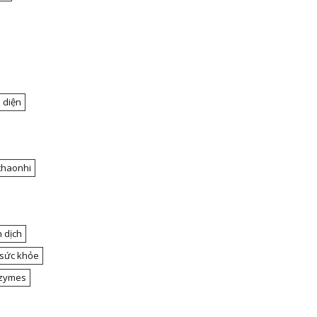
 diện
thaonhi
 dịch
 sức khỏe
nzymes