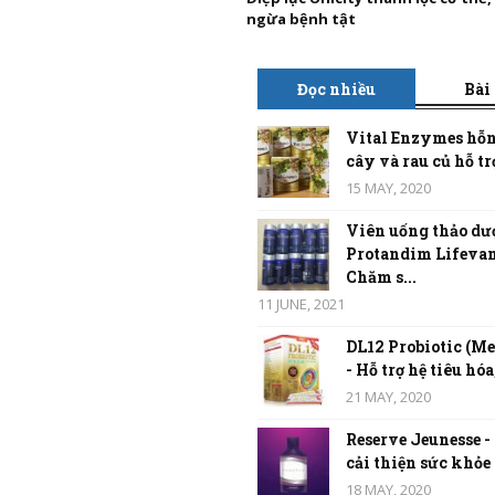
ngừa bệnh tật
Đọc nhiều
Bài
Vital Enzymes hỗn
cây và rau củ hỗ trợ
15 MAY, 2020
Viên uống thảo dư
Protandim Lifevan
Chăm s...
11 JUNE, 2021
DL12 Probiotic (Me
- Hỗ trợ hệ tiêu hóa,
21 MAY, 2020
Reserve Jeunesse -
cải thiện sức khỏe t
18 MAY, 2020