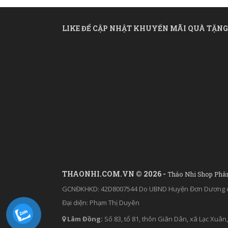
LIKE ĐỂ CẬP NHẬT KHUYẾN MÃI QUÀ TẶNG
THAONHI.COM.VN © 2026 -
Thảo Nhi Shop Phâ
GCNĐKHKD: 42D8007544 Do UBND Huyện Đơn Dương c
Đại diện: Phạm Thị Duyên
Lâm Đồng:
Số 83, tổ 81, thôn Giãn Dân, xã Lạc Xu