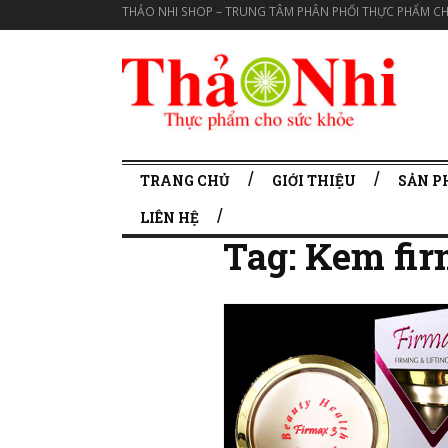
THẢO NHI SHOP – TRUNG TÂM PHÂN PHỐI THỰC PHẨM CH
TRANG CHỦ
GIỚI THIỆU
SẢN 
LIÊN HỆ
Tag:
Kem fir