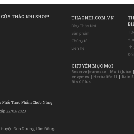
 CỦA THẢO NHI SHOP!
THAONHI.COM.VN
TH
BI
Blog Thảo Nhi
Hư
Sản phẩm
Hướ
Chúng tôi
Phư
Liên hệ
Đổi
CHUYÊN MỤC MỚI
Reserve Jeunesse
|
Multi Juice
enzymes
|
Herbalife f1
|
Rain 
Bio C Plus
n Phối Thực Phẩm Chức Năng
ấp 22/03/2023
ân, Huyện Đơn Dương, Lâm Đồng.