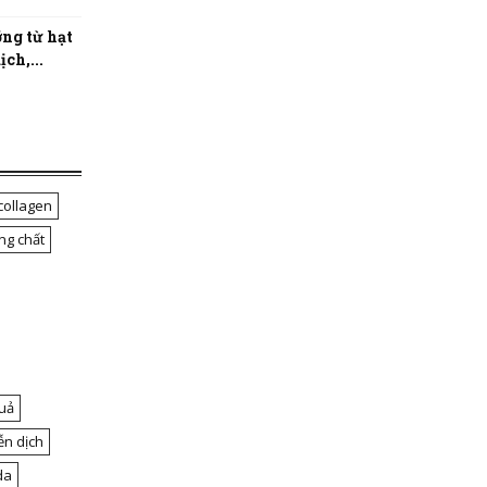
ng từ hạt
ch,...
collagen
ng chất
uả
ễn dịch
da