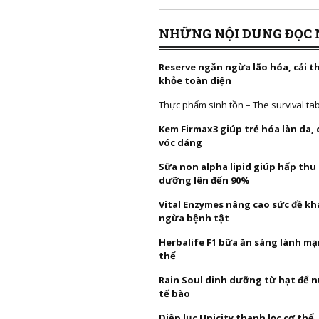
NHỮNG NỘI DUNG ĐỌC 
Reserve ngăn ngừa lão hóa, cải t
khỏe toàn diện
Thực phẩm sinh tồn – The survival ta
Kem Firmax3 giúp trẻ hóa làn da,
vóc dáng
Sữa non alpha lipid giúp hấp thu
dưỡng lên đến 90%
Vital Enzymes nâng cao sức đề k
ngừa bệnh tật
Herbalife F1 bữa ăn sáng lành mạ
thể
Rain Soul dinh dưỡng từ hạt để 
tế bào
Diệp lục Unicity thanh lọc cơ thể