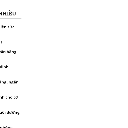
NHIỀU
hiện sức
bs
 cân bằng
 dinh
háng, ngăn
nh cho cơ
nuôi dưỡng
, phòng