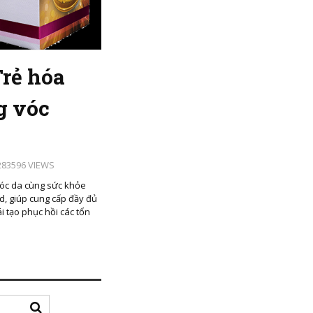
rẻ hóa
g vóc
83596 VIEWS
óc da cùng sức khỏe
d, giúp cung cấp đầy đủ
ái tạo phục hồi các tổn