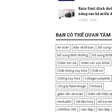
Rain Soul dinh dưỡ
nâng cao hệ miễn dị
5 JUNE, 2020
BẠN CÓ THỂ QUAN TÂM
An toàn
Bảo vệ tế bào
Bổ sung 
bổ sung dinh dưỡng
bổ sung dưỡ
Chăm sóc da
chăm sóc sức khỏe
Chất chống oxy hóa
Chất xơ
Chống oxy hóa
Collagen peptide
Công ty New Image
Firmax3
giảm cân an toàn
Giảm cân hiệu q
Herbalife
Hệ tiêu hóa
Hỗ trợ mi
LifeWise 365
Làm đẹp
làm đẹp 