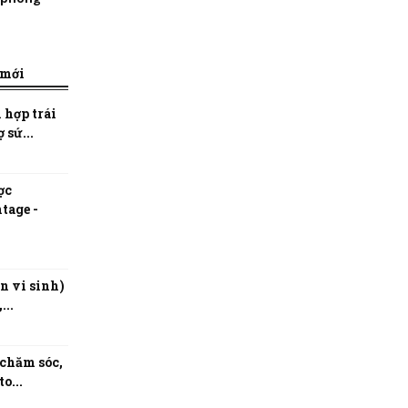
 mới
 hợp trái
 sứ...
ợc
tage -
n vi sinh)
...
 chăm sóc,
o...