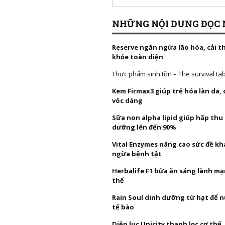
NHỮNG NỘI DUNG ĐỌC 
Reserve ngăn ngừa lão hóa, cải t
khỏe toàn diện
Thực phẩm sinh tồn – The survival ta
Kem Firmax3 giúp trẻ hóa làn da,
vóc dáng
Sữa non alpha lipid giúp hấp thu
dưỡng lên đến 90%
Vital Enzymes nâng cao sức đề k
ngừa bệnh tật
Herbalife F1 bữa ăn sáng lành mạ
thể
Rain Soul dinh dưỡng từ hạt để 
tế bào
Diệp lục Unicity thanh lọc cơ thể