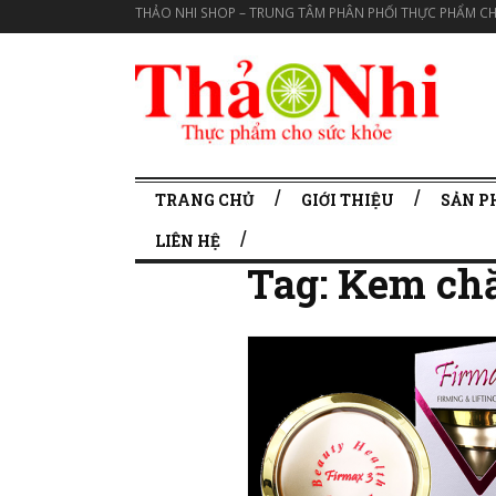
THẢO NHI SHOP – TRUNG TÂM PHÂN PHỐI THỰC PHẨM CH
TRANG CHỦ
GIỚI THIỆU
SẢN 
LIÊN HỆ
Tag:
Kem chă