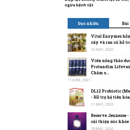
ngừa bệnh tật
Đọc nhiều
Bài
Vital Enzymes hỗn
cây và rau củ hỗ trợ
15 MAY, 2020
Viên uống thảo dư
Protandim Lifevan
Chăm s...
11 JUNE, 2021
DL12 Probiotic (Me
- Hỗ trợ hệ tiêu hóa,
21 MAY, 2020
Reserve Jeunesse -
cải thiện sức khỏe t
18 MAY, 2020