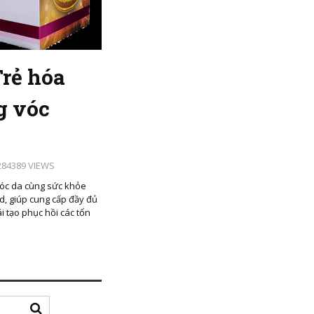
rẻ hóa
g vóc
84389 VIEWS
óc da cùng sức khỏe
d, giúp cung cấp đầy đủ
ái tạo phục hồi các tổn