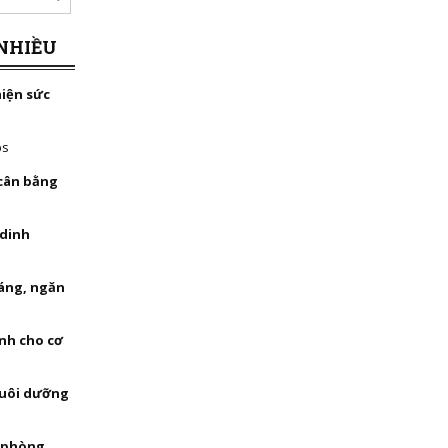
NHIỀU
hiện sức
bs
 cân bằng
 dinh
háng, ngăn
nh cho cơ
nuôi dưỡng
, phòng