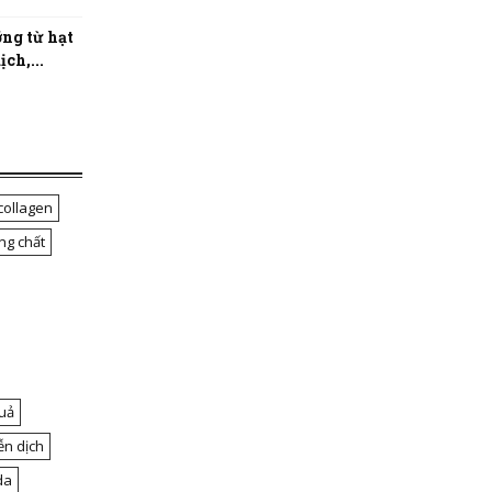
ng từ hạt
ch,...
collagen
ng chất
uả
ễn dịch
da