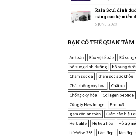
Rain Soul dinh dưỡ
nâng cao hệ miễn dị
5 JUNE, 2020
BẠN CÓ THỂ QUAN TÂM
An toàn
Bảo vệ tế bào
Bổ sung 
bổ sung dinh dưỡng
bổ sung dưỡ
Chăm sóc da
chăm sóc sức khỏe
Chất chống oxy hóa
Chất xơ
Chống oxy hóa
Collagen peptide
Công ty New Image
Firmax3
giảm cân an toàn
Giảm cân hiệu q
Herbalife
Hệ tiêu hóa
Hỗ trợ mi
LifeWise 365
Làm đẹp
làm đẹp 