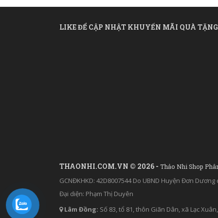
LIKE ĐỂ CẬP NHẬT KHUYẾN MÃI QUÀ TẶNG
THAONHI.COM.VN © 2026 -
Thảo Nhi Shop Phâ
GCNĐKHKD: 42D8007544 Do UBND Huyện Đơn Dương c
Đại diện: Phạm Thị Duyên
Lâm Đồng:
Số 83, tổ 81, thôn Giãn Dân, xã Lạc Xu