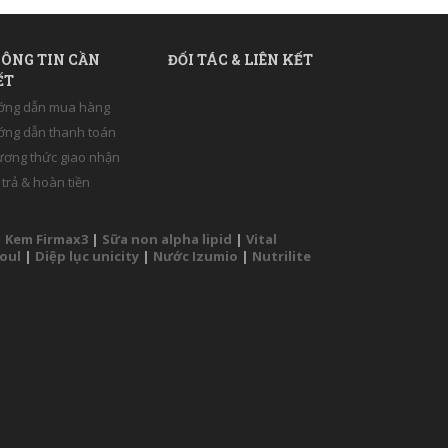
ÔNG TIN CẦN
ĐỐI TÁC & LIÊN KẾT
ẾT
ớng dẫn mua hàng
ng dẫn thanh toán
ơng thức giao nhận
 trả & hoàn tiền
|
Kem Firmax3
|
Sữa non alpha lipid
|
Vital
Soul
|
Diệp lục unicity
|
Nước Izumio
|
Nutrilite