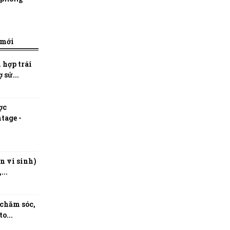
 mới
 hợp trái
 sứ...
ợc
tage -
n vi sinh)
...
 chăm sóc,
o...