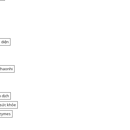
 diện
thaonhi
 dịch
 sức khỏe
nzymes