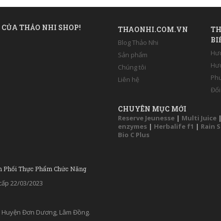
 CỦA THẢO NHI SHOP!
THAONHI.COM.VN
TH
BI
Blog Thảo Nhi
Hư
Sản phẩm
Hướ
Chúng tôi
Phư
Liên hệ
Đổi
CHUYÊN MỤC MỚI
Reserve Jeunesse
|
Multi Juice
enzymes
|
Herbalife f1
|
Rain 
Bio C Plus
n Phối Thực Phẩm Chức Năng
ấp 22/03/2023
ân, Huyện Đơn Dương, Lâm Đồng.