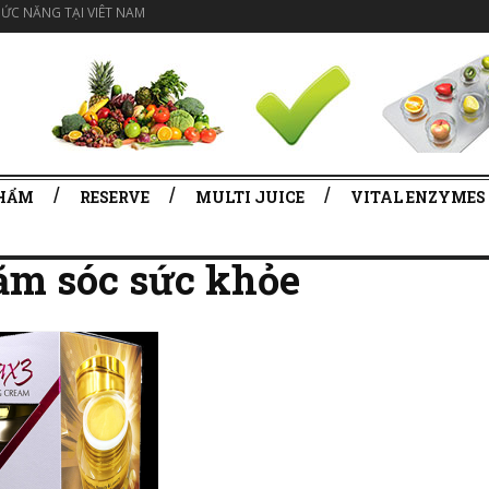
ỨC NĂNG TẠI VIÊT NAM
PHẨM
RESERVE
MULTI JUICE
VITAL ENZYMES
m sóc sức khỏe