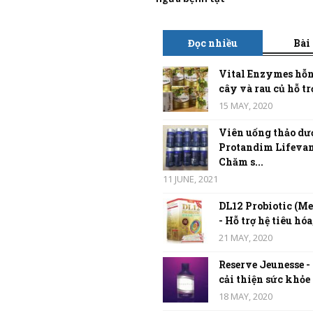
Đọc nhiều
Bài
Vital Enzymes hỗn
cây và rau củ hỗ trợ
15 MAY, 2020
Viên uống thảo dư
Protandim Lifevan
Chăm s...
11 JUNE, 2021
DL12 Probiotic (Me
- Hỗ trợ hệ tiêu hóa,
21 MAY, 2020
Reserve Jeunesse -
cải thiện sức khỏe t
18 MAY, 2020