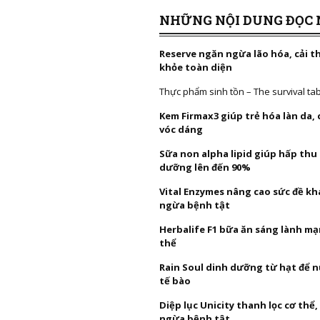
NHỮNG NỘI DUNG ĐỌC 
Reserve ngăn ngừa lão hóa, cải t
khỏe toàn diện
Thực phẩm sinh tồn – The survival ta
Kem Firmax3 giúp trẻ hóa làn da,
vóc dáng
Sữa non alpha lipid giúp hấp thu
dưỡng lên đến 90%
Vital Enzymes nâng cao sức đề k
ngừa bệnh tật
Herbalife F1 bữa ăn sáng lành mạ
thể
Rain Soul dinh dưỡng từ hạt để 
tế bào
Diệp lục Unicity thanh lọc cơ thể
ngừa bệnh tật