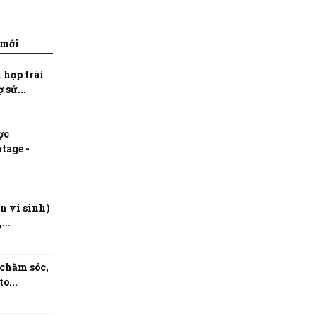
 mới
 hợp trái
 sứ...
ợc
tage -
n vi sinh)
...
 chăm sóc,
o...