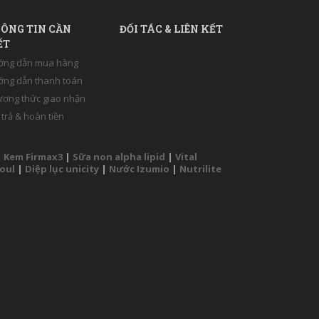
ÔNG TIN CẦN
ĐỐI TÁC & LIÊN KẾT
ẾT
ớng dẫn mua hàng
ng dẫn thanh toán
ơng thức giao nhận
 trả & hoàn tiền
|
Kem Firmax3
|
Sữa non alpha lipid
|
Vital
Soul
|
Diệp lục unicity
|
Nước Izumio
|
Nutrilite