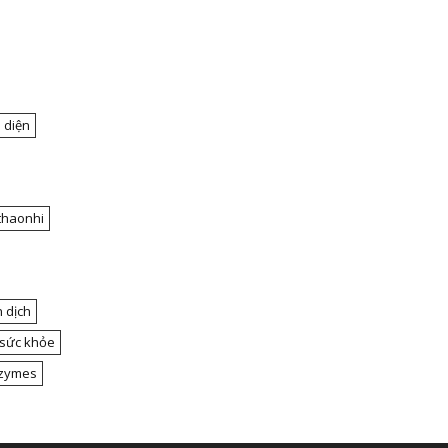
 diện
thaonhi
 dịch
 sức khỏe
nzymes