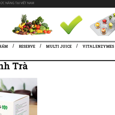
ỨC NĂNG TẠI VIÊT NAM
PHẨM
RESERVE
MULTI JUICE
VITAL ENZYMES
nh Trà