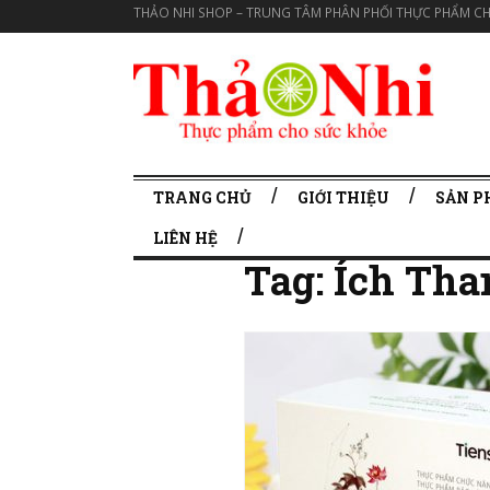
THẢO NHI SHOP – TRUNG TÂM PHÂN PHỐI THỰC PHẨM CH
TRANG CHỦ
GIỚI THIỆU
SẢN 
LIÊN HỆ
Tag:
Ích Tha