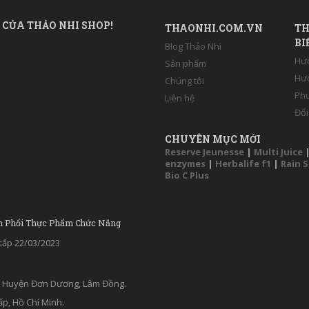
 CỦA THẢO NHI SHOP!
THAONHI.COM.VN
TH
BI
Blog Thảo Nhi
Hư
Sản phẩm
Hướ
Chúng tôi
Phư
Liên hệ
Đổi
CHUYÊN MỤC MỚI
Reserve Jeunesse
|
Multi Juice
enzymes
|
Herbalife f1
|
Rain 
Bio C Plus
n Phối Thực Phẩm Chức Năng
ấp 22/03/2023
ân, Huyện Đơn Dương, Lâm Đồng.
p, Hồ Chí Minh.