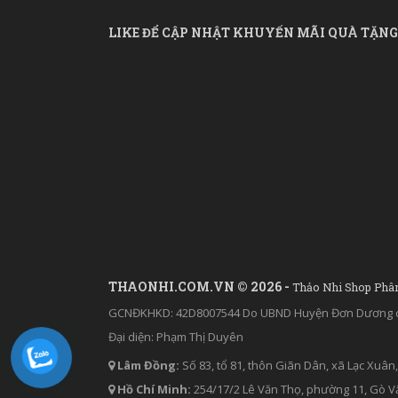
LIKE ĐỂ CẬP NHẬT KHUYẾN MÃI QUÀ TẶNG
THAONHI.COM.VN © 2026 -
Thảo Nhi Shop Phâ
GCNĐKHKD: 42D8007544 Do UBND Huyện Đơn Dương c
Đại diện: Phạm Thị Duyên
Lâm Đồng:
Số 83, tổ 81, thôn Giãn Dân, xã Lạc Xu
Hồ Chí Minh:
254/17/2 Lê Văn Thọ, phường 11, Gò Vấ