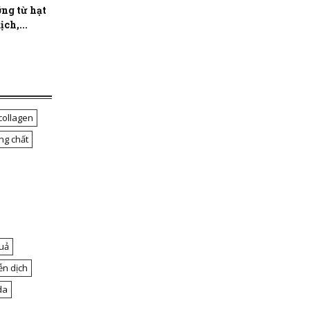
ng từ hạt
ch,...
collagen
ng chất
uả
ễn dịch
da