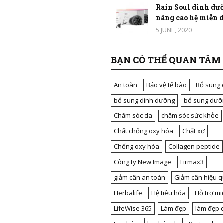
Rain Soul dinh dưỡ
nâng cao hệ miễn dị
5 JUNE, 2020
BẠN CÓ THỂ QUAN TÂM
An toàn
Bảo vệ tế bào
Bổ sung 
bổ sung dinh dưỡng
bổ sung dưỡ
Chăm sóc da
chăm sóc sức khỏe
Chất chống oxy hóa
Chất xơ
Chống oxy hóa
Collagen peptide
Công ty New Image
Firmax3
giảm cân an toàn
Giảm cân hiệu q
Herbalife
Hệ tiêu hóa
Hỗ trợ mi
LifeWise 365
Làm đẹp
làm đẹp 