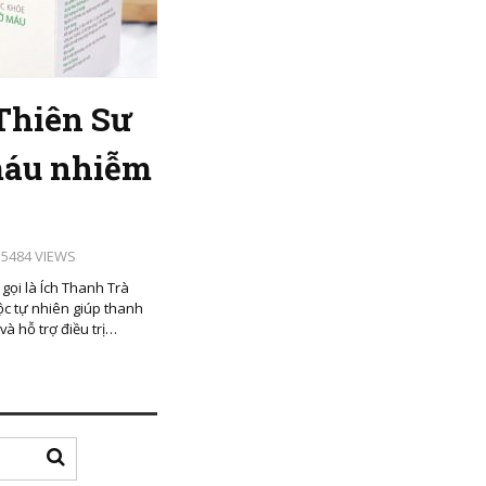
Thiên Sư
 máu nhiễm
5484 VIEWS
gọi là Ích Thanh Trà
ộc tự nhiên giúp thanh
và hỗ trợ điều trị…