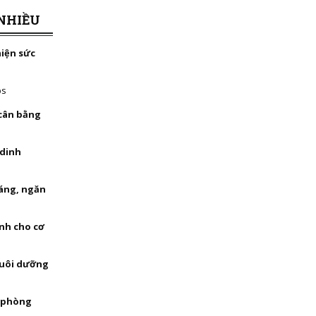
NHIỀU
hiện sức
bs
 cân bằng
 dinh
háng, ngăn
nh cho cơ
nuôi dưỡng
, phòng