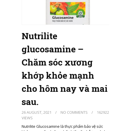
Nutrilite
glucosamine –
Chăm sóc xương
khớp khỏe mạnh
cho hôm nay và mai
sau.
26 AUGUST, 2021
/
NO COMMENTS
/
162922
VIEWS
Nutrilite Glucosamine là thực phẩm bảo vệ sức