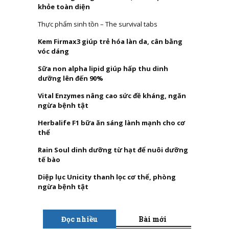
khỏe toàn diện
Thực phẩm sinh tồn – The survival tabs
Kem Firmax3 giúp trẻ hóa làn da, cân bằng
vóc dáng
Sữa non alpha lipid giúp hấp thu dinh
dưỡng lên đến 90%
Vital Enzymes nâng cao sức đề kháng, ngăn
ngừa bệnh tật
Herbalife F1 bữa ăn sáng lành mạnh cho cơ
thể
Rain Soul dinh dưỡng từ hạt để nuôi dưỡng
tế bào
Diệp lục Unicity thanh lọc cơ thể, phòng
ngừa bệnh tật
Đọc nhiều
Bài mới