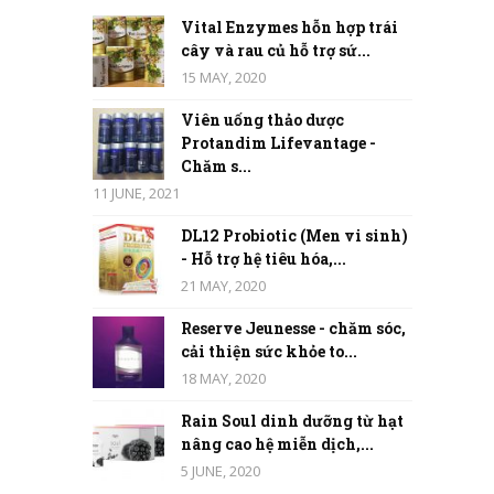
Vital Enzymes hỗn hợp trái
cây và rau củ hỗ trợ sứ...
15 MAY, 2020
Viên uống thảo dược
Protandim Lifevantage -
Chăm s...
11 JUNE, 2021
DL12 Probiotic (Men vi sinh)
- Hỗ trợ hệ tiêu hóa,...
21 MAY, 2020
Reserve Jeunesse - chăm sóc,
cải thiện sức khỏe to...
18 MAY, 2020
Rain Soul dinh dưỡng từ hạt
nâng cao hệ miễn dịch,...
5 JUNE, 2020