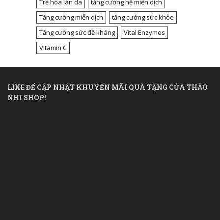
Trẻ hóa làn da
tăng cường hệ miễn dịch
Tăng cường miễn dịch
tăng cường sức khỏe
Tăng cường sức đề kháng
Vital Enzymes
Vitamin C
LIKE ĐỂ CẬP NHẬT KHUYẾN MÃI QUÀ TẶNG CỦA THẢO
NHI SHOP!