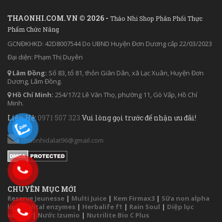
THAONHI.COM.VN © 2026 -
Thảo Nhi Shop Phân Phối Thực
Phẩm Chức Năng
GCNĐKHKD: 42D8007544 Do UBND Huyện Đơn Dương cấp 22/03/2023
Đại diện: Phạm Thị Duyên
Lâm Đồng:
Số 83, tổ 81, thôn Giãn Dân, xã Lạc Xuân, Huyện Đơn
Dương, Lâm Đồng.
Hồ Chí Minh:
254/17/2 Lê Văn Thọ, phường 11, Gò Vấp, Hồ Chí
Minh.
Liên Hệ:
0971 507 323
Vui lòng gọi trước để nhận ưu đãi!
Thaonhidalat96@gmail.com
CHUYÊN MỤC MỚI
Reserve Jeunesse
|
Multi Juice
|
Kem Firmax3
|
Sữa non alpha
lipid
|
Vital enzymes
|
Herbalife f1
|
Rain Soul
|
Diệp lục
unicity
|
Nước Izumio
|
Nutrilite Bio C Plus