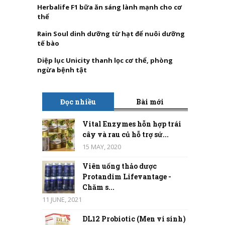
Herbalife F1 bữa ăn sáng lành mạnh cho cơ
thể
Rain Soul dinh dưỡng từ hạt để nuôi dưỡng
tế bào
Diệp lục Unicity thanh lọc cơ thể, phòng
ngừa bệnh tật
Đọc nhiều
Bài mới
Vital Enzymes hỗn hợp trái
cây và rau củ hỗ trợ sứ...
15 MAY, 2020
Viên uống thảo dược
Protandim Lifevantage -
Chăm s...
11 JUNE, 2021
DL12 Probiotic (Men vi sinh)