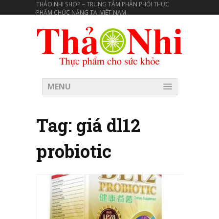
THẢO NHI SHOP – TRUNG TÂM PHÂN PHỐI THỰC
PHẨM CHỨC NĂNG TẠI VIÊT NAM
MENU
Tag:
giá dl12
probiotic