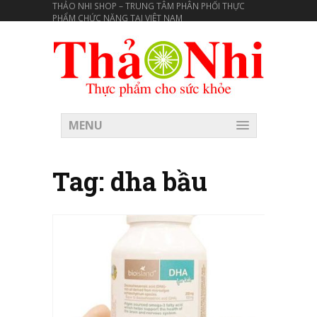
THẢO NHI SHOP – TRUNG TÂM PHÂN PHỐI THỰC
PHẨM CHỨC NĂNG TẠI VIÊT NAM
MENU
Tag:
dha bầu