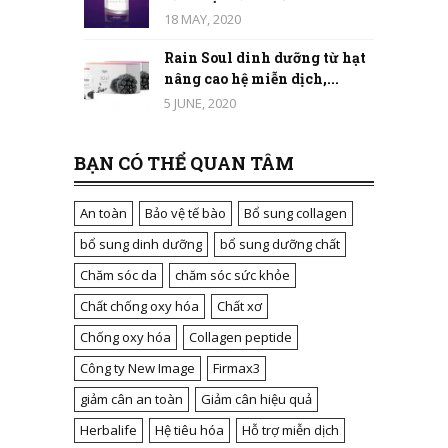
18 MAY, 2020
Rain Soul dinh dưỡng từ hạt
nâng cao hệ miễn dịch,...
5 JUNE, 2020
BẠN CÓ THỂ QUAN TÂM
An toàn
Bảo vệ tế bào
Bổ sung collagen
bổ sung dinh dưỡng
bổ sung dưỡng chất
Chăm sóc da
chăm sóc sức khỏe
Chất chống oxy hóa
Chất xơ
Chống oxy hóa
Collagen peptide
Công ty New Image
Firmax3
giảm cân an toàn
Giảm cân hiệu quả
Herbalife
Hệ tiêu hóa
Hỗ trợ miễn dịch