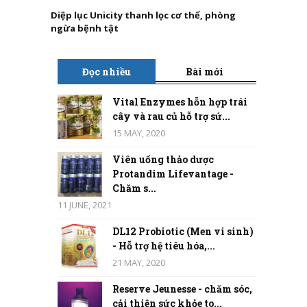
Diệp lục Unicity thanh lọc cơ thể, phòng
ngừa bệnh tật
Đọc nhiều
Bài mới
Vital Enzymes hỗn hợp trái
cây và rau củ hỗ trợ sứ...
15 MAY, 2020
Viên uống thảo dược
Protandim Lifevantage -
Chăm s...
11 JUNE, 2021
DL12 Probiotic (Men vi sinh)
- Hỗ trợ hệ tiêu hóa,...
21 MAY, 2020
Reserve Jeunesse - chăm sóc,
cải thiện sức khỏe to...