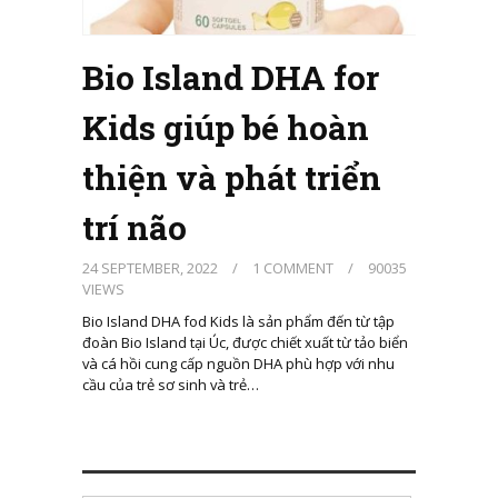
Bio Island DHA for
Kids giúp bé hoàn
thiện và phát triển
trí não
24 SEPTEMBER, 2022
/
1 COMMENT
/
90035
VIEWS
Bio Island DHA fod Kids là sản phẩm đến từ tập
đoàn Bio Island tại Úc, được chiết xuất từ tảo biển
và cá hồi cung cấp nguồn DHA phù hợp với nhu
cầu của trẻ sơ sinh và trẻ…