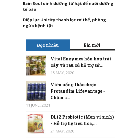
Rain Soul dinh dưỡng từ hạt để nuôi dưỡng
tế bào
Diệp lục Unicity thanh lọc cơ thể, phòng
ngừa bệnh tật
Đọc nhiều
Bài mới
Vital Enzymes hỗn hợp trái
cây và rau củ hỗ trợ sứ...
15 MAY, 2020
Viên uống thảo dược
Protandim Lifevantage -
Chăm s...
11 JUNE, 2021
DL12 Probiotic (Men vi sinh)
- Hỗ trợ hệ tiêu hóa,...
21 MAY, 2020