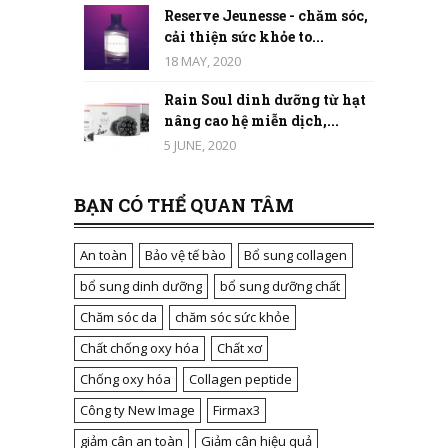
Reserve Jeunesse - chăm sóc,
cải thiện sức khỏe to...
18 MAY, 2020
Rain Soul dinh dưỡng từ hạt
nâng cao hệ miễn dịch,...
5 JUNE, 2020
BẠN CÓ THỂ QUAN TÂM
An toàn
Bảo vệ tế bào
Bổ sung collagen
bổ sung dinh dưỡng
bổ sung dưỡng chất
Chăm sóc da
chăm sóc sức khỏe
Chất chống oxy hóa
Chất xơ
Chống oxy hóa
Collagen peptide
Công ty New Image
Firmax3
giảm cân an toàn
Giảm cân hiệu quả