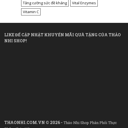
Tăng cường sức đề kháng
Vital Enzymes
Vitamin C
LIKE ĐỂ CẬP NHẬT KHUYẾN MÃI QUÀ TẶNG CỦA THẢO
NHI SHOP!
THAONHI.COM.VN © 2026 -
Thảo Nhi Shop Phân Phối Thực