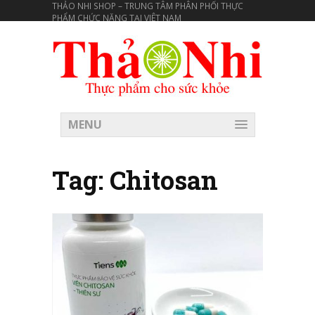
THẢO NHI SHOP – TRUNG TÂM PHÂN PHỐI THỰC
PHẨM CHỨC NĂNG TẠI VIÊT NAM
MENU
Tag:
Chitosan