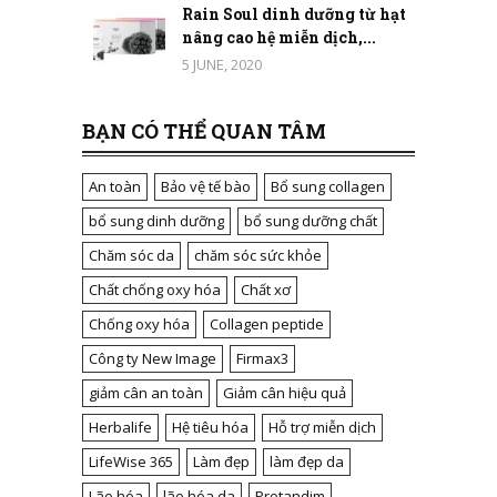
Rain Soul dinh dưỡng từ hạt
nâng cao hệ miễn dịch,...
5 JUNE, 2020
BẠN CÓ THỂ QUAN TÂM
An toàn
Bảo vệ tế bào
Bổ sung collagen
bổ sung dinh dưỡng
bổ sung dưỡng chất
Chăm sóc da
chăm sóc sức khỏe
Chất chống oxy hóa
Chất xơ
Chống oxy hóa
Collagen peptide
Công ty New Image
Firmax3
giảm cân an toàn
Giảm cân hiệu quả
Herbalife
Hệ tiêu hóa
Hỗ trợ miễn dịch
LifeWise 365
Làm đẹp
làm đẹp da
Lão hóa
lão hóa da
Protandim