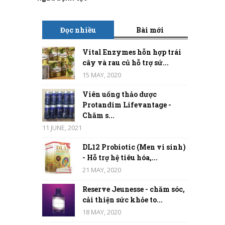
Đọc nhiều
Bài mới
Vital Enzymes hỗn hợp trái
cây và rau củ hỗ trợ sứ...
15 MAY, 2020
Viên uống thảo dược
Protandim Lifevantage -
Chăm s...
11 JUNE, 2021
DL12 Probiotic (Men vi sinh)
- Hỗ trợ hệ tiêu hóa,...
21 MAY, 2020
Reserve Jeunesse - chăm sóc,
cải thiện sức khỏe to...
18 MAY, 2020