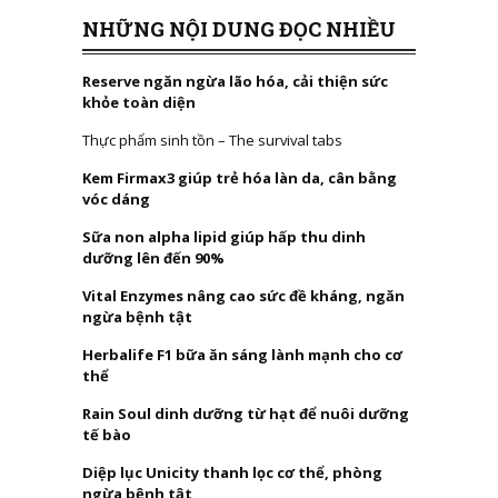
NHỮNG NỘI DUNG ĐỌC NHIỀU
Reserve ngăn ngừa lão hóa, cải thiện sức
khỏe toàn diện
Thực phẩm sinh tồn – The survival tabs
Kem Firmax3 giúp trẻ hóa làn da, cân bằng
vóc dáng
Sữa non alpha lipid giúp hấp thu dinh
dưỡng lên đến 90%
Vital Enzymes nâng cao sức đề kháng, ngăn
ngừa bệnh tật
Herbalife F1 bữa ăn sáng lành mạnh cho cơ
thể
Rain Soul dinh dưỡng từ hạt để nuôi dưỡng
tế bào
Diệp lục Unicity thanh lọc cơ thể, phòng
ngừa bệnh tật