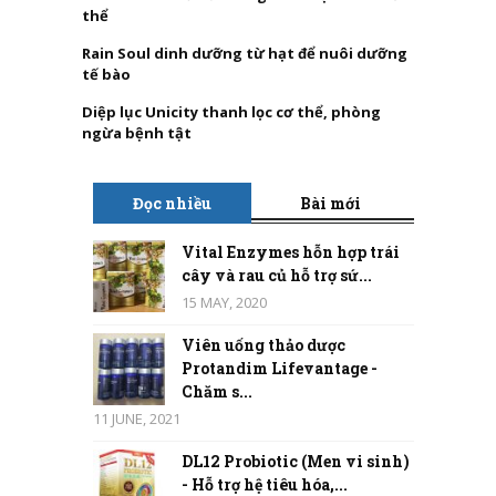
thể
Rain Soul dinh dưỡng từ hạt để nuôi dưỡng
tế bào
Diệp lục Unicity thanh lọc cơ thể, phòng
ngừa bệnh tật
Đọc nhiều
Bài mới
Vital Enzymes hỗn hợp trái
cây và rau củ hỗ trợ sứ...
15 MAY, 2020
Viên uống thảo dược
Protandim Lifevantage -
Chăm s...
11 JUNE, 2021
DL12 Probiotic (Men vi sinh)
- Hỗ trợ hệ tiêu hóa,...