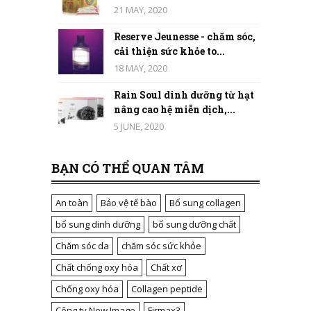
21 MAY, 2020
Reserve Jeunesse - chăm sóc,
cải thiện sức khỏe to...
18 MAY, 2020
Rain Soul dinh dưỡng từ hạt
nâng cao hệ miễn dịch,...
5 JUNE, 2020
BẠN CÓ THỂ QUAN TÂM
An toàn
Bảo vệ tế bào
Bổ sung collagen
bổ sung dinh dưỡng
bổ sung dưỡng chất
Chăm sóc da
chăm sóc sức khỏe
Chất chống oxy hóa
Chất xơ
Chống oxy hóa
Collagen peptide
Công ty New Image
Firmax3