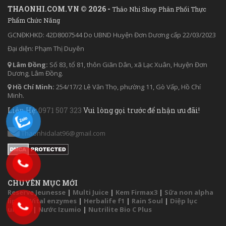
THAONHI.COM.VN © 2026 -
Thảo Nhi Shop Phân Phối Thực
Phẩm Chức Năng
GCNĐKHKD: 42D8007544 Do UBND Huyện Đơn Dương cấp 22/03/2023
Đại diện: Phạm Thị Duyên
Lâm Đồng:
Số 83, tổ 81, thôn Giãn Dân, xã Lạc Xuân, Huyện Đơn
Dương, Lâm Đồng.
Hồ Chí Minh:
254/17/2 Lê Văn Thọ, phường 11, Gò Vấp, Hồ Chí
Minh.
Liên Hệ:
0971 507 323
Vui lòng gọi trước để nhận ưu đãi!
Thaonhidalat96@gmail.com
CHUYÊN MỤC MỚI
Reserve Jeunesse
|
Multi Juice
|
Kem Firmax3
|
Sữa non alpha
lipid
|
Vital enzymes
|
Herbalife f1
|
Rain Soul
|
Diệp lục
unicity
|
Nước Izumio
|
Nutrilite Bio C Plus