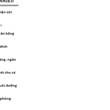
NHIỀU
hiện sức
bs
 cân bằng
 dinh
háng, ngăn
nh cho cơ
nuôi dưỡng
, phòng