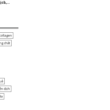
ch,...
collagen
ng chất
uả
ễn dịch
da