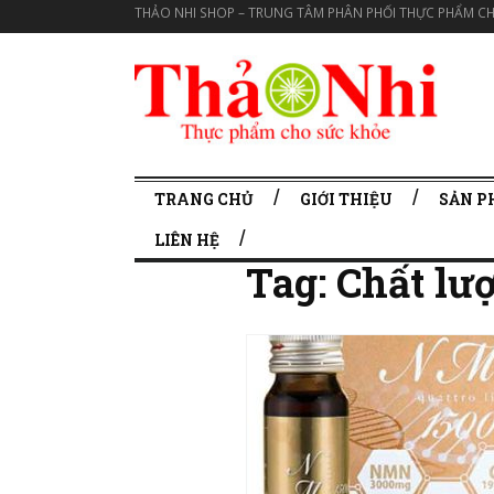
THẢO NHI SHOP – TRUNG TÂM PHÂN PHỐI THỰC PHẨM CH
TRANG CHỦ
GIỚI THIỆU
SẢN 
LIÊN HỆ
Tag:
Chất lư