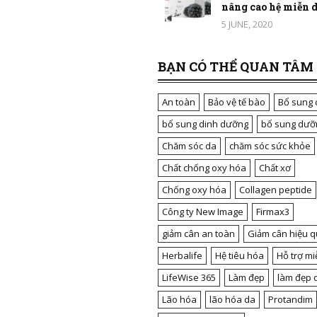
nâng cao hệ miễn dị
5 JUNE, 2020
BẠN CÓ THỂ QUAN TÂM
An toàn
Bảo vệ tế bào
Bổ sung 
bổ sung dinh dưỡng
bổ sung dưỡ
Chăm sóc da
chăm sóc sức khỏe
Chất chống oxy hóa
Chất xơ
Chống oxy hóa
Collagen peptide
Công ty New Image
Firmax3
giảm cân an toàn
Giảm cân hiệu q
Herbalife
Hệ tiêu hóa
Hỗ trợ mi
LifeWise 365
Làm đẹp
làm đẹp 
Lão hóa
lão hóa da
Protandim