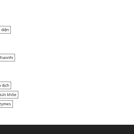
 diện
thaonhi
 dịch
 sức khỏe
nzymes