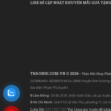
LIKE ĐỂ CẬP NHẬT KHUYẾN MÃI QUÀ TẶNG
THAONHI.COM.VN © 2026 -
Thảo Nhi Shop Phâ
GCNĐKHKD: 42D8007544 Do UBND Huyện Đơn Dương c
Đại diện: Phạm Thị Duyên
Lâm Đồng:
Số 83, tổ 81, thôn Giãn Dân, xã Lạc Xu
Hồ Chí Minh:
254/17/2 Lê Văn Thọ, phường 11, Gò Vấ
Liên Hệ:
0971 507 323
Vui lòng gọi trước để nhậ