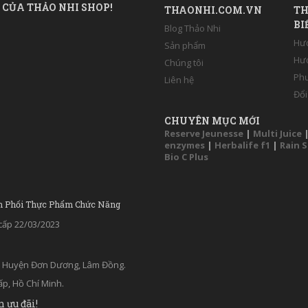
 CỦA THẢO NHI SHOP!
THAONHI.COM.VN
TH
BI
Blog Thảo Nhi
Hư
Sản phẩm
Hướ
Chúng tôi
Phư
Liên hệ
Đổi
CHUYÊN MỤC MỚI
Reserve Jeunesse
|
Multi Juice
enzymes
|
Herbalife f1
|
Rain 
Bio C Plus
n Phối Thực Phẩm Chức Năng
ấp 22/03/2023
ân, Huyện Đơn Dương, Lâm Đồng.
p, Hồ Chí Minh.
n ưu đãi!