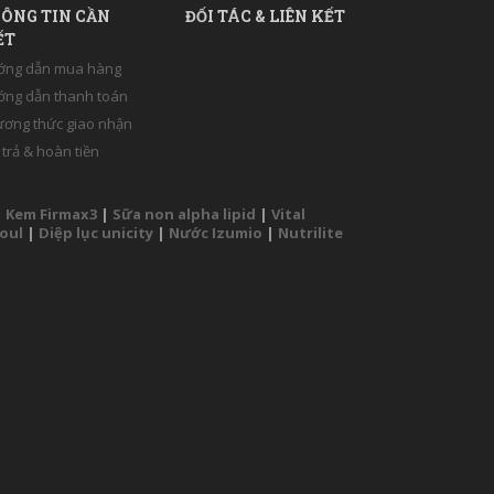
ÔNG TIN CẦN
ĐỐI TÁC & LIÊN KẾT
ẾT
ớng dẫn mua hàng
ng dẫn thanh toán
ơng thức giao nhận
 trả & hoàn tiền
|
Kem Firmax3
|
Sữa non alpha lipid
|
Vital
Soul
|
Diệp lục unicity
|
Nước Izumio
|
Nutrilite