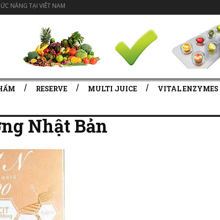
ỨC NĂNG TẠI VIÊT NAM
PHẨM
RESERVE
MULTI JUICE
VITAL ENZYMES
ợng Nhật Bản