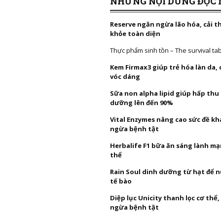
NHỮNG NỘI DUNG ĐỌC 
Reserve ngăn ngừa lão hóa, cải t
khỏe toàn diện
Thực phẩm sinh tồn – The survival ta
Kem Firmax3 giúp trẻ hóa làn da,
vóc dáng
Sữa non alpha lipid giúp hấp thu
dưỡng lên đến 90%
Vital Enzymes nâng cao sức đề k
ngừa bệnh tật
Herbalife F1 bữa ăn sáng lành mạ
thể
Rain Soul dinh dưỡng từ hạt để 
tế bào
Diệp lục Unicity thanh lọc cơ thể
ngừa bệnh tật