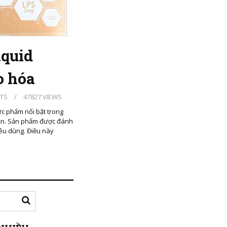
iquid
o hóa
TS
/
47827 VIEWS
c phẩm nổi bật trong
Bản. Sản phẩm được đánh
iêu dùng. Điều này