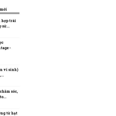
 mới
 hợp trái
 sứ...
ợc
tage -
n vi sinh)
...
 chăm sóc,
o...
ng từ hạt