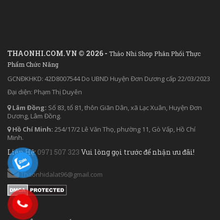
THAONHI.COM.VN © 2026 -
Thảo Nhi Shop Phân Phối Thực
Phẩm Chức Năng
GCNĐKHKD: 42D8007544 Do UBND Huyện Đơn Dương cấp 22/03/2023
Đại diện: Phạm Thị Duyên
Lâm Đồng:
Số 83, tổ 81, thôn Giãn Dân, xã Lạc Xuân, Huyện Đơn
Dương, Lâm Đồng.
Hồ Chí Minh:
254/17/2 Lê Văn Thọ, phường 11, Gò Vấp, Hồ Chí
Minh.
Liên Hệ:
0971 507 323
Vui lòng gọi trước để nhận ưu đãi!
Thaonhidalat96@gmail.com