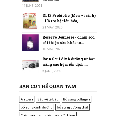
11 JUNE, 2021
DL12 Probiotic (Men vi sinh)
- Hỗ trợ hệ tiêu hóa,...
21 MAY, 2020
Reserve Jeunesse - chăm sóc,
cải thiện sức khỏe to...
18 MAY, 2020
Rain Soul dinh dưỡng từ hạt
nâng cao hệ miễn dịch,...
5 JUNE, 2020
BẠN CÓ THỂ QUAN TÂM
An toàn
Bảo vệ tế bào
Bổ sung collagen
bổ sung dinh dưỡng
bổ sung dưỡng chất
Chăm sóc da
chăm sóc sức khỏe