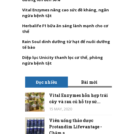
Vital Enzymes nâng cao sức đề kháng, ngăn
ngừa bệnh tật
Herbalife F1 bữa ăn sáng lành mạnh cho cơ
thể
Rain Soul dinh dưỡng từ hạt để nuôi dưỡng
tế bào
Diệp lục Unicity thanh lọc cơ thể, phòng
ngừa bệnh tật
Đọc nhiều
Bài mới
Vital Enzymes hỗn hợp trái
cây và rau củ hỗ trợ sứ...
15 MAY, 2020
Viên uống thảo dược
Protandim Lifevantage -
Chăm s...