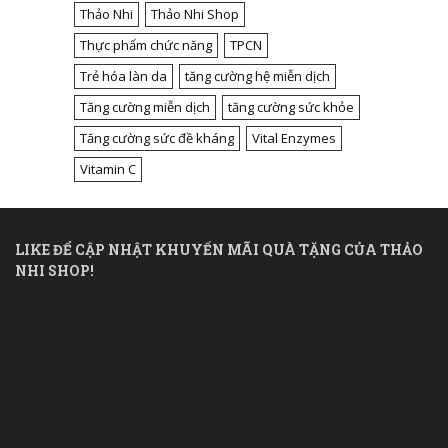
Thảo Nhi
Thảo Nhi Shop
Thực phẩm chức năng
TPCN
Trẻ hóa làn da
tăng cường hệ miễn dịch
Tăng cường miễn dịch
tăng cường sức khỏe
Tăng cường sức đề kháng
Vital Enzymes
Vitamin C
LIKE ĐỂ CẬP NHẬT KHUYẾN MÃI QUÀ TẶNG CỦA THẢO
NHI SHOP!