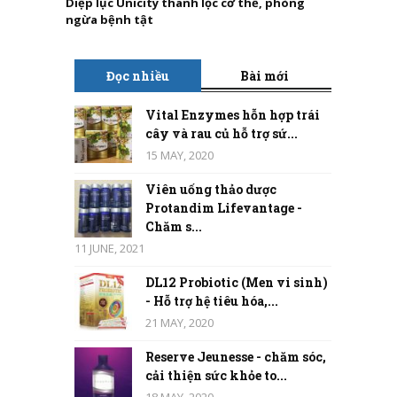
Diệp lục Unicity thanh lọc cơ thể, phòng
ngừa bệnh tật
Đọc nhiều
Bài mới
Vital Enzymes hỗn hợp trái
cây và rau củ hỗ trợ sứ...
15 MAY, 2020
Viên uống thảo dược
Protandim Lifevantage -
Chăm s...
11 JUNE, 2021
DL12 Probiotic (Men vi sinh)
- Hỗ trợ hệ tiêu hóa,...
21 MAY, 2020
Reserve Jeunesse - chăm sóc,
cải thiện sức khỏe to...