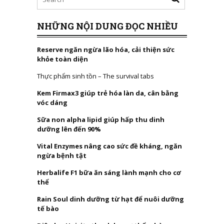
NHỮNG NỘI DUNG ĐỌC NHIỀU
Reserve ngăn ngừa lão hóa, cải thiện sức
khỏe toàn diện
Thực phẩm sinh tồn – The survival tabs
Kem Firmax3 giúp trẻ hóa làn da, cân bằng
vóc dáng
Sữa non alpha lipid giúp hấp thu dinh
dưỡng lên đến 90%
Vital Enzymes nâng cao sức đề kháng, ngăn
ngừa bệnh tật
Herbalife F1 bữa ăn sáng lành mạnh cho cơ
thể
Rain Soul dinh dưỡng từ hạt để nuôi dưỡng
tế bào