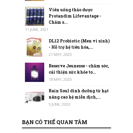
Viên uống thảo dược
Protandim Lifevantage -
Chăm s...
11 JUNE, 2021
DL12 Probiotic (Men vi sinh)
- Hỗ trợ hệ tiêu hóa,...
21 MAY, 2020
Reserve Jeunesse - chăm sóc,
cải thiện sức khỏe to...
18 MAY, 2020
Rain Soul dinh dưỡng từ hạt
nâng cao hệ miễn dịch,...
5 JUNE, 2020
BẠN CÓ THỂ QUAN TÂM