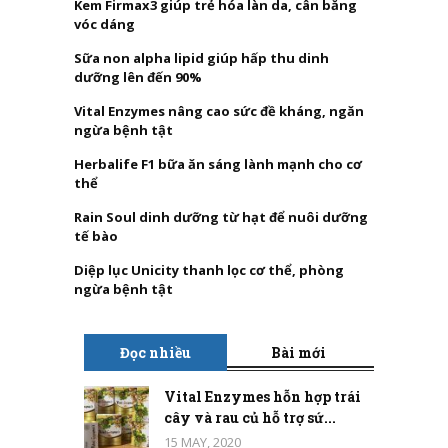
Kem Firmax3 giúp trẻ hóa làn da, cân bằng
vóc dáng
Sữa non alpha lipid giúp hấp thu dinh
dưỡng lên đến 90%
Vital Enzymes nâng cao sức đề kháng, ngăn
ngừa bệnh tật
Herbalife F1 bữa ăn sáng lành mạnh cho cơ
thể
Rain Soul dinh dưỡng từ hạt để nuôi dưỡng
tế bào
Diệp lục Unicity thanh lọc cơ thể, phòng
ngừa bệnh tật
Đọc nhiều
Bài mới
Vital Enzymes hỗn hợp trái
cây và rau củ hỗ trợ sứ...
15 MAY, 2020